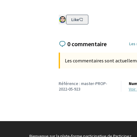
Like
0 commentaire
Les
Les commentaires sont actuellement
Référence : master-PROP-
Num
2022-05-923
voi
Bienvenue sur la plate-forme participative de Participez