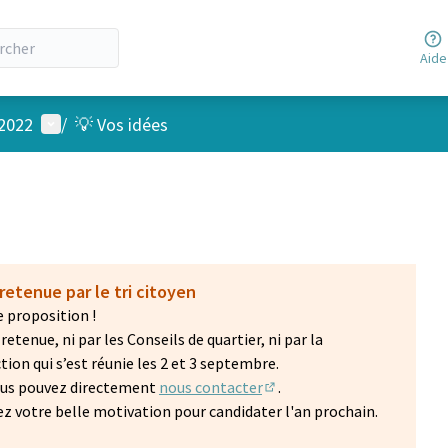
Aide
Menu utilisateur
 2022
/
💡 Vos idées
retenue par le tri citoyen
 proposition !
etenue, ni par les Conseils de quartier, ni par la
on qui s’est réunie les 2 et 3 septembre.
vous pouvez directement
nous contacter
.
(S'ouvre dans un nouvel on
z votre belle motivation pour candidater l'an prochain.