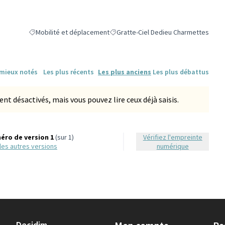
Mobilité et déplacement
Gratte-Ciel Dedieu Charmettes
Filtrer les résultats de la catégorie : Mobilité et déplacement
Filtrer les résultats pour le secteur :
 mieux notés
Les plus récents
Les plus anciens
Les plus débattus
 désactivés, mais vous pouvez lire ceux déjà saisis.
éro de version 1
(sur 1)
Vérifiez l'empreinte
r les autres versions
numérique
Decidim