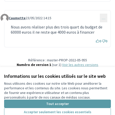
Caumette
23/05/2022 14:15
…
Commentaire 1545
Nous avons réaliser plus des trois quart du budget de
60000 euros il ne reste que 4000 euros à financer
0
0
Référence : master-PROP-2022-05-955
Numéro de version 1
(sur 1)
voir les autres versions
Vérifiez l'empreinte numérique
Informations sur les cookies utilisés sur le site web
Nous utilisons des cookies sur notre site Web pour améliorer la
Conditions d'utilisation
performance et les contenus du site. Les cookies nous permettent
Paramètres des cookies
de fournir une expérience utilisateur et un contenu plus
Participez Villeurbanne sur X
Participez Villeurbanne sur Facebook
Participez Villeurbanne sur Instagram
Participez Villeurbanne sur YouTube
personnalisés à partir de nos canaux de médias sociaux.
(Lien externe)
(Lien externe)
(Lien externe)
(Lien externe)
Tout accepter
Accepter seulement les cookies essentiels