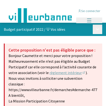
Se connecter
Menu princi
Menu p
Budget participatif 2022
/
💡 Vos idées
Cette proposition n'est pas éligible parce que :
Bonjour Caumette et merci pour votre proposition !
Malheureusement elle n’est pas éligible au Budget
Participatif car elle correspond à l’activité courante de
votre association (voir le
règlement intérieur
).
(S'ouvre dans 
Nous vous invitons à solliciter une subvention
classique :
https://www.villeurbanne.fr/demarches#demarche-477
A bientôt,
La Mission Participation Citoyenne