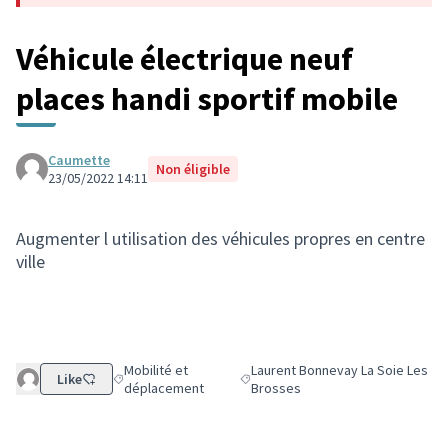
Véhicule électrique neuf
places handi sportif mobile
Caumette
Non éligible
23/05/2022 14:11
Augmenter l utilisation des véhicules propres en centre
ville
Mobilité et
Laurent Bonnevay La Soie Les
Like
Filtrer les résultats de la catégorie : Mobilité et déplac
Filtrer les résultats pour le secte
déplacement
Brosses