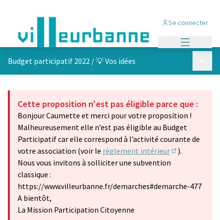
Se connecter
Menu princi
Menu p
Budget participatif 2022
/
💡 Vos idées
Cette proposition n'est pas éligible parce que :
Bonjour Caumette et merci pour votre proposition !
Malheureusement elle n’est pas éligible au Budget
Participatif car elle correspond à l’activité courante de
votre association (voir le
règlement intérieur
).
(S'ouvre dans 
Nous vous invitons à solliciter une subvention
classique :
https://www.villeurbanne.fr/demarches#demarche-477
A bientôt,
La Mission Participation Citoyenne