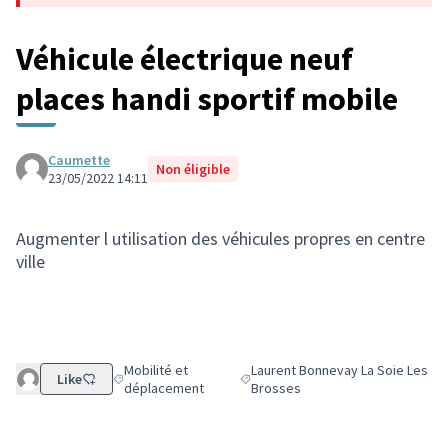
Véhicule électrique neuf
places handi sportif mobile
Caumette
Non éligible
23/05/2022 14:11
Augmenter l utilisation des véhicules propres en centre
ville
Mobilité et
Laurent Bonnevay La Soie Les
Like
Filtrer les résultats de la catégorie : Mobilité et déplac
Filtrer les résultats pour le secte
déplacement
Brosses