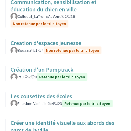
Communication, sensibilisation et
éducation du chien en ville
Collectif_LaTruffeAuVent
2
16
Non retenue par le tri citoyen
Creation d'espaces jeunesse
Bouaziz
1
4
Non retenue par le tri citoyen
Création d'un Pumptrack
Paul
2
8
Retenue par le tri citoyen
Les cousettes des écoles
Faustine Vanhulle
4
23
Retenue par le tri citoyen
Créer une identité visuelle aux abords des
parcs de la ville