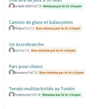
la blink HSN
0
0
Retenue par le tri citoyen
Camion de glace et balançoires
Thalya
1
2
Non retenue par le tri citoyen
Un Accrobranche
Lrs
1
1
Non retenue par le tri citoyen
Parc pour chiens
Bonnano
4
2
Non retenue par le tri citoyen
Terrain multiactivités au Tonkin
Tonkinoise
0
8
Retenue par le tri citoyen