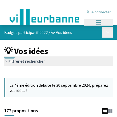
Se connecter
Menu princi
Menu p
Budget participatif 2022
/
💡 Vos idées
💡 Vos idées
Filtrer et rechercher
Passer la carte
Leaflet
|
©
OpenStreetMap
contributors
L'élément suivant est une carte qui présente les éléments de cet
+
La 4ème édition débute le 30 septembre 2024, préparez
−
vos idées !
177 propositions