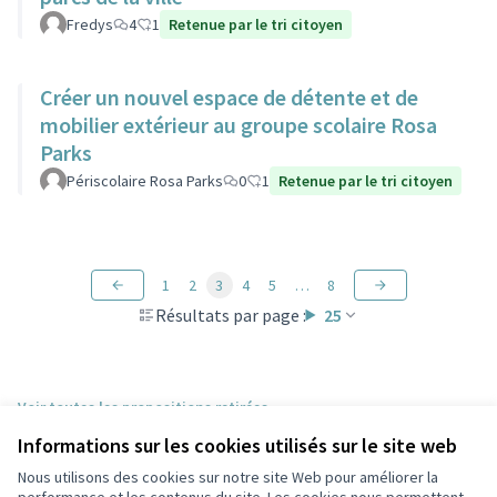
Fredys
4
1
Retenue par le tri citoyen
Créer un nouvel espace de détente et de
mobilier extérieur au groupe scolaire Rosa
Parks
Périscolaire Rosa Parks
0
1
Retenue par le tri citoyen
1
2
3
4
5
…
8
Résultats par page :
25
Voir toutes les propositions retirées
Informations sur les cookies utilisés sur le site web
Nous utilisons des cookies sur notre site Web pour améliorer la
Conditions d'utilisation