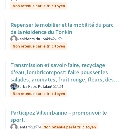
Non retenue par le tri citoyen
Repenser le mobilier et la mobilité du parc
de la résidence du Tonkin
Résidents du Tonkin
1
1
Non retenue par le tri citoyen
Transmission et savoir-faire, recyclage
d'eau, lombricompost; faire pousser les
salades, aromates, fruit rouge, fleurs, des
surfaces sur des toits.
Barba Kaps-Potakin
1
4
Non retenue par le tri citoyen
Participez Villeurbanne – promouvoir le
sport.
Denfer
2
4
Non retenue par le tri citoyen