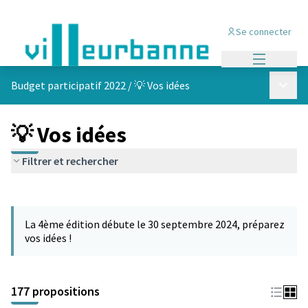
Se connecter
Menu princi
Menu p
Budget participatif 2022
/
💡 Vos idées
💡 Vos idées
Filtrer et rechercher
Passer la carte
Leaflet
|
©
OpenStreetMap
contributors
L'élément suivant est une carte qui présente les éléments de cet
+
La 4ème édition débute le 30 septembre 2024, préparez
−
vos idées !
177 propositions