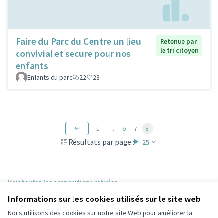
Faire du Parc du Centre un lieu
Retenue par
le tri citoyen
convivial et secure pour nos
enfants
Enfants du parc
22
23
1
…
6
7
8
Résultats par page :
25
Voir toutes les propositions retirées
Informations sur les cookies utilisés sur le site web
Nous utilisons des cookies sur notre site Web pour améliorer la
Conditions d'utilisation