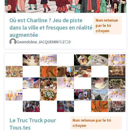
Où est Charline ? Jeu de piste
Non retenue
par le tri
dans la ville et fresques en réalité
citoyen
augmentée
Gwendoline JACQUEMIN
2
0
Le Truc Truck pour
Non retenue par le tri
citoyen
Tous.tes