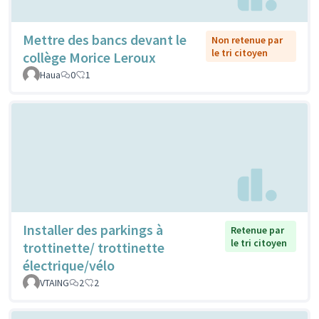
Mettre des bancs devant le
Non retenue par
le tri citoyen
collège Morice Leroux
Haua
0
1
Installer des parkings à
Retenue par
le tri citoyen
trottinette/ trottinette
électrique/vélo
VTAING
2
2