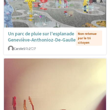
Un parc de pluie sur l'esplanade
Non retenue
par le tri
Geneviève-Anthonioz-De-Gaulle
citoyen
CaroleS
2
7