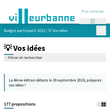
Se connecter
Menu princi
Menu p
Budget participatif 2022
/
💡 Vos idées
💡 Vos idées
Filtrer et rechercher
Passer la carte
Leaflet
|
©
OpenStreetMap
contributors
L'élément suivant est une carte qui présente les éléments de cet
+
La 4ème édition débute le 30 septembre 2024, préparez
−
vos idées !
177 propositions