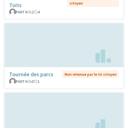
citoyen
Toits
PART K
2
4
Tournée des parcs
Non retenue par le tri citoyen
PART K
0
1