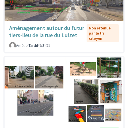
Aménagement autour du futur
Non retenue
par le tri
tiers-lieu de la rue du Luizet
citoyen
Amélie Tardif
3
1