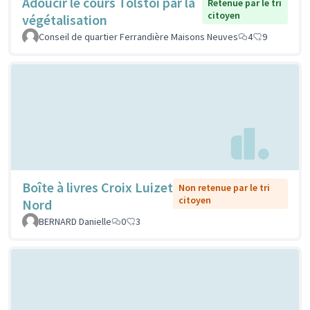
Adoucir le cours Tolstoi par la
Retenue par le tri
citoyen
végétalisation
Conseil de quartier Ferrandière Maisons Neuves
4
9
Boîte à livres Croix Luizet
Non retenue par le tri
citoyen
Nord
BERNARD Danielle
0
3