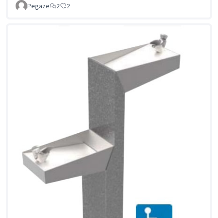
Pegaze
2
2