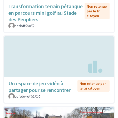
Transformation terrain pétanque
Non retenue
par le tri
en parcours mini golf au Stade
citoyen
des Peupliers
sedoff
0
0
Un espace de jeu vidéo à
Non retenue par
le tri citoyen
partager pour se rencontrer
Lefebvre
1
0