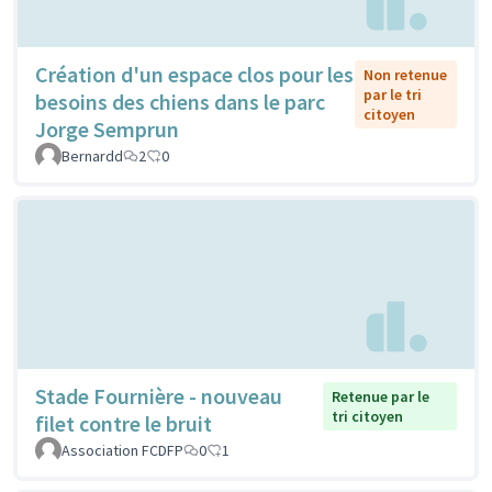
Création d'un espace clos pour les
Non retenue
par le tri
besoins des chiens dans le parc
citoyen
Jorge Semprun
Bernardd
2
0
Stade Fournière - nouveau
Retenue par le
tri citoyen
filet contre le bruit
Association FCDFP
0
1