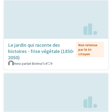
Le jardin qui raconte des
Non retenue
par le tri
histoires - frise végétale (1850-
citoyen
2050)
Ainsi parlait Botma
4
9