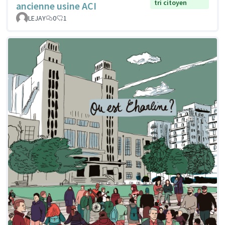
tri citoyen
ancienne usine ACI
LEJAY
0
1