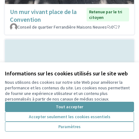
Un mur vivant place de la
Retenue par le tri
citoyen
Convention
Conseil de quartier Ferrandière Maisons Neuves
0
7
Informations sur les cookies utilisés sur le site web
Nous utilisons des cookies sur notre site Web pour améliorer la
performance et les contenus du site. Les cookies nous permettent
de fournir une expérience utilisateur et un contenu plus
Bal Populaire place Lazare
Non retenue par le tri
personnalisés à partir de nos canaux de médias sociaux.
citoyen
Goujon
Tout accepter
MERMET
0
0
Accepter seulement les cookies essentiels
Paramètres