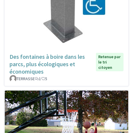
Des fontaines à boire dans les
Retenue par
le tri
parcs, plus écologiques et
citoyen
économiques
TERRASSE
1
5