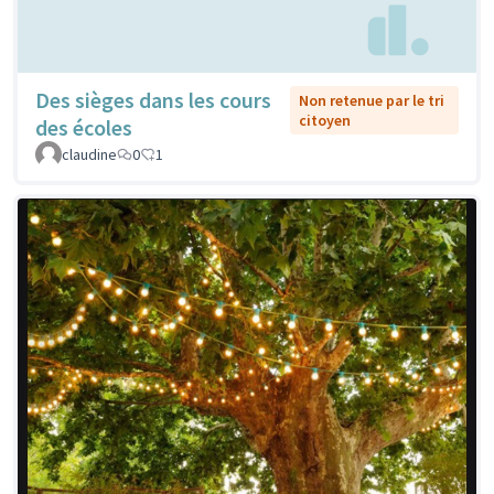
Des sièges dans les cours
Non retenue par le tri
citoyen
des écoles
claudine
0
1