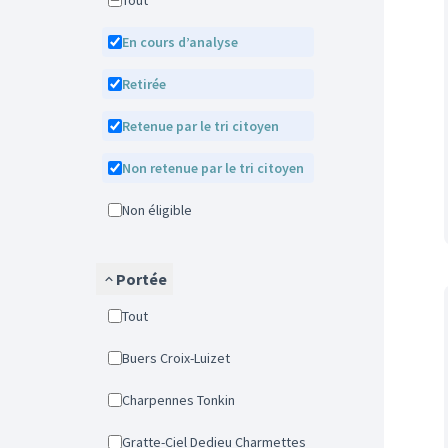
Tout
En cours d’analyse
Retirée
Retenue par le tri citoyen
Non retenue par le tri citoyen
Non éligible
Portée
Tout
Buers Croix-Luizet
Charpennes Tonkin
Gratte-Ciel Dedieu Charmettes