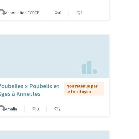
Association FCDFP
0
1
Poubelles x Poubelix et
Non retenue par
le tri citoyen
Kges à Knnettes
Amalia
0
2