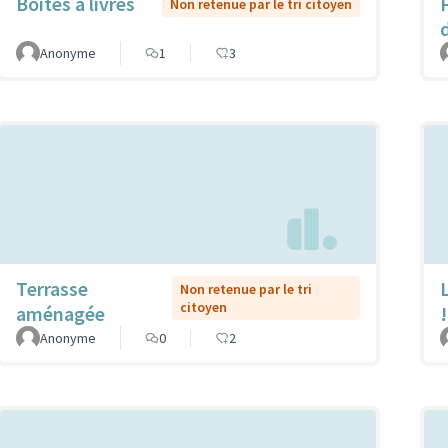
Boîtes à livres
Non retenue par le tri citoyen
Anonyme
1
3
Terrasse
L
Non retenue par le tri
citoyen
aménagée
!
Anonyme
0
2