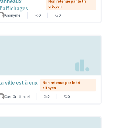
Panneaux
Non retenue par le tri
citoyen
d'affichages
Anonyme
0
0
a ville est à eux
Non retenue par le tri
citoyen
CaroGratteciel
2
0