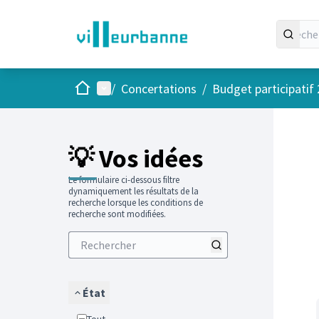
Accueil
Menu principal
/
Concertations
/
Budget participatif
Passer
L'élément
+
−
💡 Vos idées
Le formulaire ci-dessous filtre
dynamiquement les résultats de la
recherche lorsque les conditions de
recherche sont modifiées.
État