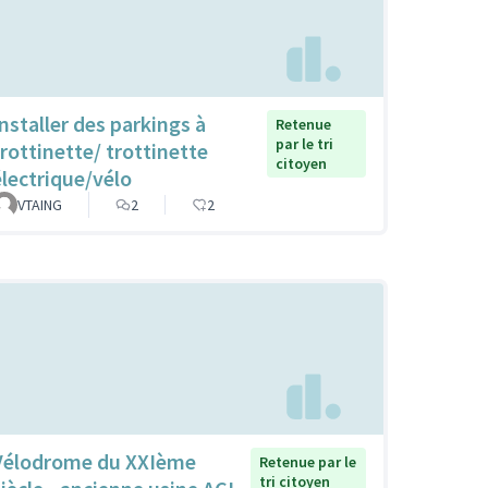
Installer des parkings à
Retenue
par le tri
trottinette/ trottinette
citoyen
électrique/vélo
VTAING
2
2
Vélodrome du XXIème
Retenue par le
tri citoyen