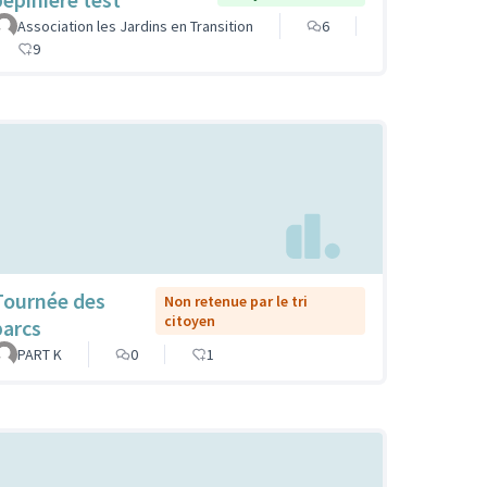
Association les Jardins en Transition
6
9
Tournée des
Non retenue par le tri
citoyen
parcs
PART K
0
1