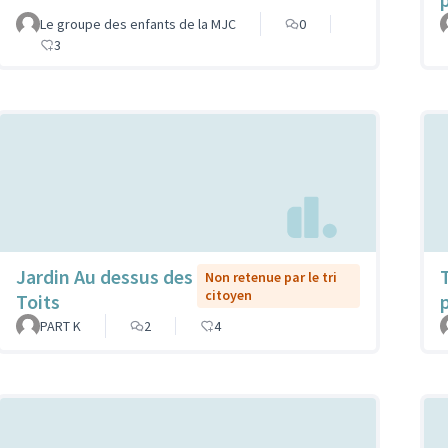
Le groupe des enfants de la MJC
0
3
Jardin Au dessus des
Non retenue par le tri
citoyen
Toits
PART K
2
4