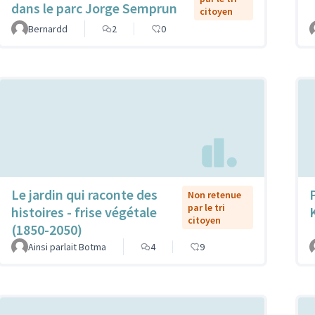
dans le parc Jorge Semprun
citoyen
Bernardd
2
0
Le jardin qui raconte des
Non retenue
par le tri
histoires - frise végétale
citoyen
(1850-2050)
Ainsi parlait Botma
4
9