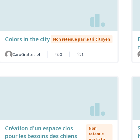
Colors in the city
Non retenue par le tri citoyen
CaroGratteciel
0
1
Création d'un espace clos
Non
retenue
pour les besoins des chiens
f
par le tri