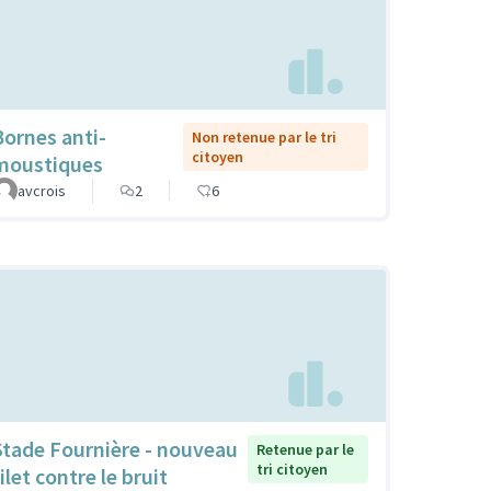
Bornes anti-
Non retenue par le tri
citoyen
moustiques
avcrois
2
6
Stade Fournière - nouveau
Retenue par le
tri citoyen
ilet contre le bruit