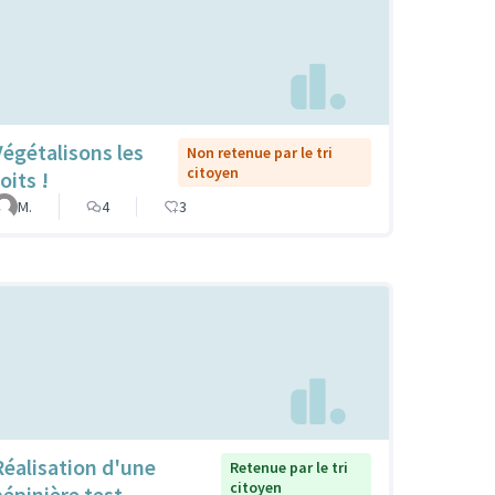
Végétalisons les
Non retenue par le tri
citoyen
oits !
M.
4
3
Réalisation d'une
Retenue par le tri
citoyen
pépinière test