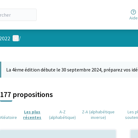
Aide
Menu utilisateur
 2022
/
 la carte
 suivant est une carte qui présente les éléments de cette page comm
La 4ème édition débute le 30 septembre 2024, préparez vos idé
177 propositions
Les plus
A-Z
Z-A (alphabétique
Les p
Aléatoire
récentes
(alphabétique)
inverse)
soute