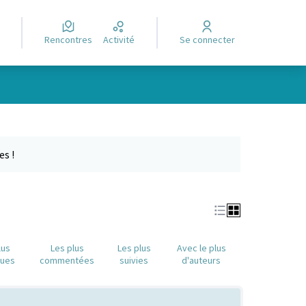
Rencontres
Activité
Se connecter
Leaflet
|
©
OpenStreetMap
contributors
e des points de carte. L'élément peut être utilisé avec un lecteur
es !
lus
Les plus
Les plus
Avec le plus
nues
commentées
suivies
d'auteurs