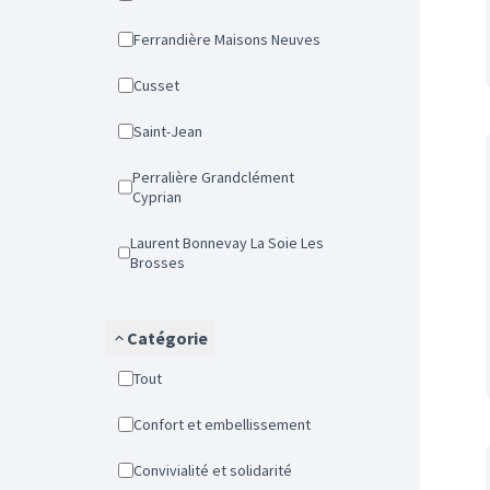
Ferrandière Maisons Neuves
Cusset
Saint-Jean
Perralière Grandclément
Cyprian
Laurent Bonnevay La Soie Les
Brosses
Catégorie
Tout
Confort et embellissement
Convivialité et solidarité