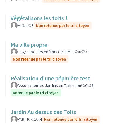
Végétalisons les toits !
M.
4
3
Non retenue par le tri citoyen
Ma ville propre
Le groupe des enfants de la MJC
0
3
Non retenue par le tri citoyen
Réalisation d'une pépinière test
Association les Jardins en Transition
6
9
Retenue par le tri citoyen
Jardin Au dessus des Toits
PART K
2
4
Non retenue par le tri citoyen