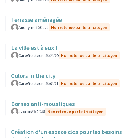
Terrasse aménagée
Anonyme
0
2
Non retenue par le tri citoyen
La ville est à eux !
CaroGratteciel
2
0
Non retenue par le tri citoyen
Colors in the city
CaroGratteciel
0
1
Non retenue par le tri citoyen
Bornes anti-moustiques
avcrois
2
6
Non retenue par le tri citoyen
Création d'un espace clos pour les besoins