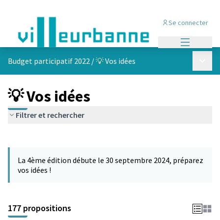
Se connecter
Menu princi
Menu p
Budget participatif 2022
/
💡 Vos idées
💡 Vos idées
Filtrer et rechercher
Passer la carte
Leaflet
|
©
OpenStreetMap
contributors
L'élément suivant est une carte qui présente les éléments de cet
+
La 4ème édition débute le 30 septembre 2024, préparez
−
vos idées !
177 propositions