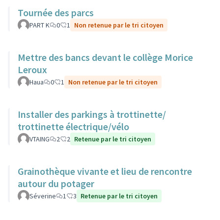
Tournée des parcs
PART K
0
1
Non retenue par le tri citoyen
Mettre des bancs devant le collège Morice
Leroux
Haua
0
1
Non retenue par le tri citoyen
Installer des parkings à trottinette/
trottinette électrique/vélo
VTAING
2
2
Retenue par le tri citoyen
Grainothèque vivante et lieu de rencontre
autour du potager
Séverine
1
3
Retenue par le tri citoyen