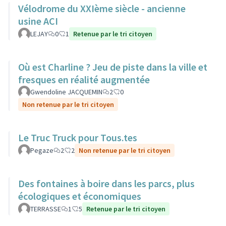
Vélodrome du XXIème siècle - ancienne
usine ACI
LEJAY
0
1
Retenue par le tri citoyen
Où est Charline ? Jeu de piste dans la ville et
fresques en réalité augmentée
Gwendoline JACQUEMIN
2
0
Non retenue par le tri citoyen
Le Truc Truck pour Tous.tes
Pegaze
2
2
Non retenue par le tri citoyen
Des fontaines à boire dans les parcs, plus
écologiques et économiques
TERRASSE
1
5
Retenue par le tri citoyen