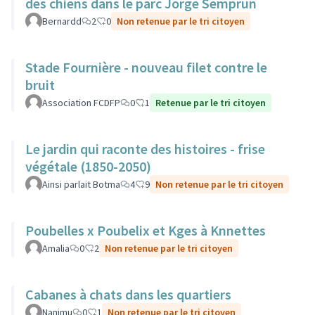
des chiens dans le parc Jorge Semprun
Bernardd
2
0
Non retenue par le tri citoyen
Stade Fournière - nouveau filet contre le
bruit
Association FCDFP
0
1
Retenue par le tri citoyen
Le jardin qui raconte des histoires - frise
végétale (1850-2050)
Ainsi parlait Botma
4
9
Non retenue par le tri citoyen
Poubelles x Poubelix et Kges à Knnettes
Amalia
0
2
Non retenue par le tri citoyen
Cabanes à chats dans les quartiers
Nanimu
0
1
Non retenue par le tri citoyen