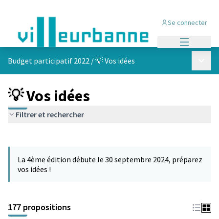
Se connecter
Menu princi
Menu p
Budget participatif 2022
/
💡 Vos idées
💡 Vos idées
Filtrer et rechercher
Passer la carte
Leaflet
|
©
OpenStreetMap
contributors
L'élément suivant est une carte qui présente les éléments de cet
+
La 4ème édition débute le 30 septembre 2024, préparez
−
vos idées !
177 propositions