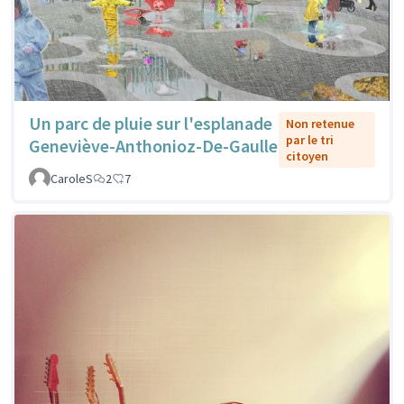
Un parc de pluie sur l'esplanade
Non retenue
par le tri
Geneviève-Anthonioz-De-Gaulle
citoyen
CaroleS
2
7