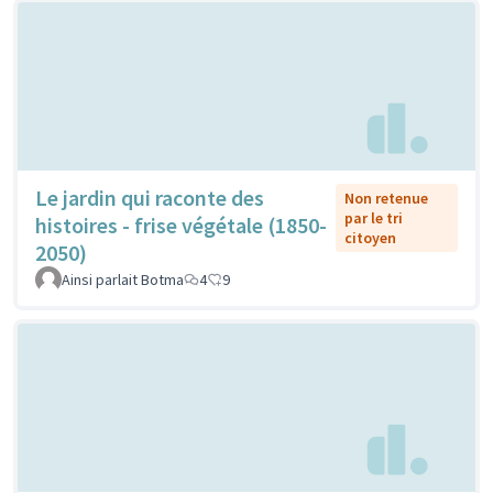
Le jardin qui raconte des
Non retenue
par le tri
histoires - frise végétale (1850-
citoyen
2050)
Ainsi parlait Botma
4
9