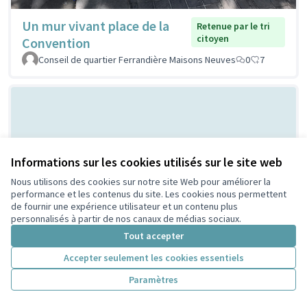
Un mur vivant place de la
Retenue par le tri
citoyen
Convention
Conseil de quartier Ferrandière Maisons Neuves
0
7
Informations sur les cookies utilisés sur le site web
Nous utilisons des cookies sur notre site Web pour améliorer la
performance et les contenus du site. Les cookies nous permettent
de fournir une expérience utilisateur et un contenu plus
Bal Populaire place Lazare
Non retenue par le tri
personnalisés à partir de nos canaux de médias sociaux.
citoyen
Goujon
Tout accepter
MERMET
0
0
Accepter seulement les cookies essentiels
Paramètres