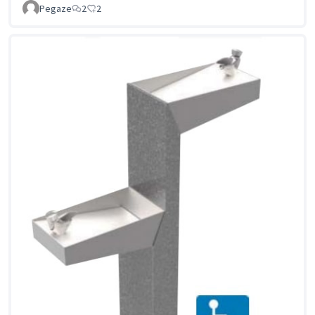
Pegaze
2
2