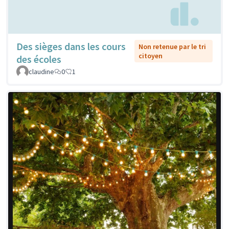
Des sièges dans les cours
Non retenue par le tri
citoyen
des écoles
claudine
0
1