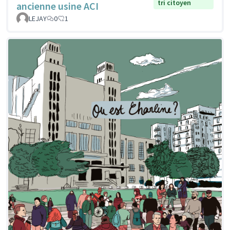
tri citoyen
ancienne usine ACI
LEJAY
0
1