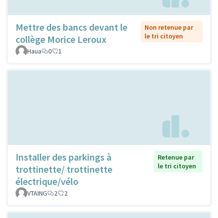
Mettre des bancs devant le
Non retenue par
le tri citoyen
collège Morice Leroux
Haua
0
1
Installer des parkings à
Retenue par
le tri citoyen
trottinette/ trottinette
électrique/vélo
VTAING
2
2