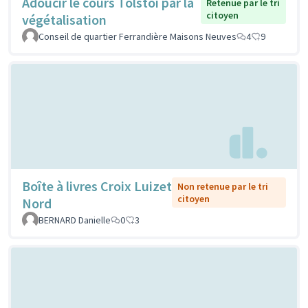
Adoucir le cours Tolstoi par la
Retenue par le tri
citoyen
végétalisation
Conseil de quartier Ferrandière Maisons Neuves
4
9
Boîte à livres Croix Luizet
Non retenue par le tri
citoyen
Nord
BERNARD Danielle
0
3