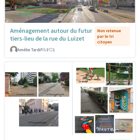
Aménagement autour du futur
Non retenue
par le tri
tiers-lieu de la rue du Luizet
citoyen
Amélie Tardif
3
1