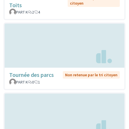
citoyen
Toits
PART K
2
4
Tournée des parcs
Non retenue par le tri citoyen
PART K
0
1