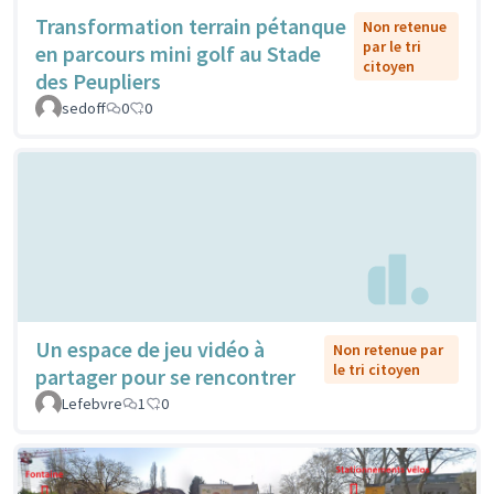
Transformation terrain pétanque
Non retenue
par le tri
en parcours mini golf au Stade
citoyen
des Peupliers
sedoff
0
0
Un espace de jeu vidéo à
Non retenue par
le tri citoyen
partager pour se rencontrer
Lefebvre
1
0