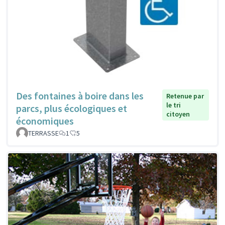
Des fontaines à boire dans les
Retenue par
le tri
parcs, plus écologiques et
citoyen
économiques
TERRASSE
1
5