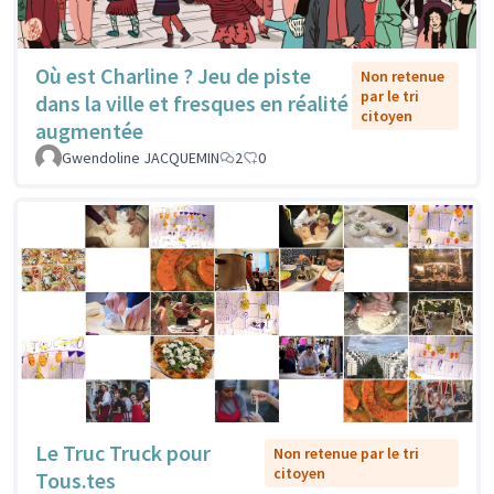
Où est Charline ? Jeu de piste
Non retenue
par le tri
dans la ville et fresques en réalité
citoyen
augmentée
Gwendoline JACQUEMIN
2
0
Le Truc Truck pour
Non retenue par le tri
citoyen
Tous.tes