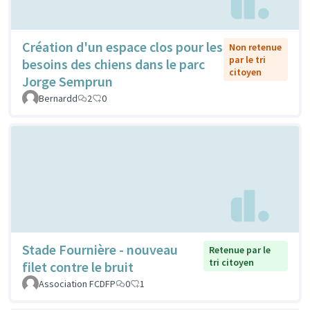
Création d'un espace clos pour les
Non retenue
par le tri
besoins des chiens dans le parc
citoyen
Jorge Semprun
Bernardd
2
0
Stade Fournière - nouveau
Retenue par le
tri citoyen
filet contre le bruit
Association FCDFP
0
1