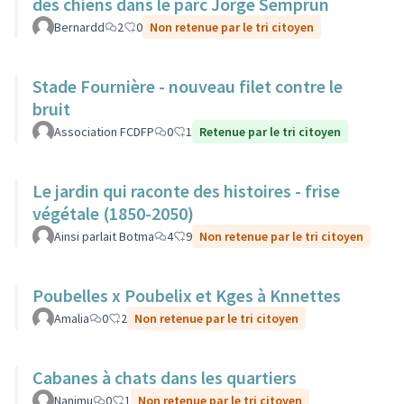
des chiens dans le parc Jorge Semprun
Bernardd
2
0
Non retenue par le tri citoyen
Stade Fournière - nouveau filet contre le
bruit
Association FCDFP
0
1
Retenue par le tri citoyen
Le jardin qui raconte des histoires - frise
végétale (1850-2050)
Ainsi parlait Botma
4
9
Non retenue par le tri citoyen
Poubelles x Poubelix et Kges à Knnettes
Amalia
0
2
Non retenue par le tri citoyen
Cabanes à chats dans les quartiers
Nanimu
0
1
Non retenue par le tri citoyen