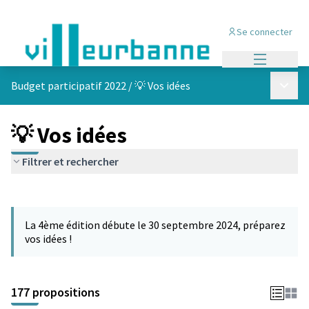
Se connecter
Menu princi
Menu p
Budget participatif 2022
/
💡 Vos idées
💡 Vos idées
Filtrer et rechercher
Passer la carte
Leaflet
|
©
OpenStreetMap
contributors
L'élément suivant est une carte qui présente les éléments de cet
+
La 4ème édition débute le 30 septembre 2024, préparez
−
vos idées !
177 propositions