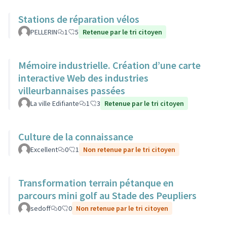
Stations de réparation vélos
PELLERIN
1
5
Retenue par le tri citoyen
Mémoire industrielle. Création d’une carte
interactive Web des industries
villeurbannaises passées
La ville Edifiante
1
3
Retenue par le tri citoyen
Culture de la connaissance
Excellent
0
1
Non retenue par le tri citoyen
Transformation terrain pétanque en
parcours mini golf au Stade des Peupliers
sedoff
0
0
Non retenue par le tri citoyen