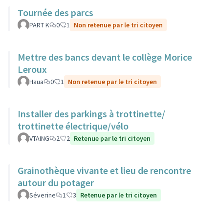
Tournée des parcs
PART K
0
1
Non retenue par le tri citoyen
Mettre des bancs devant le collège Morice
Leroux
Haua
0
1
Non retenue par le tri citoyen
Installer des parkings à trottinette/
trottinette électrique/vélo
VTAING
2
2
Retenue par le tri citoyen
Grainothèque vivante et lieu de rencontre
autour du potager
Séverine
1
3
Retenue par le tri citoyen