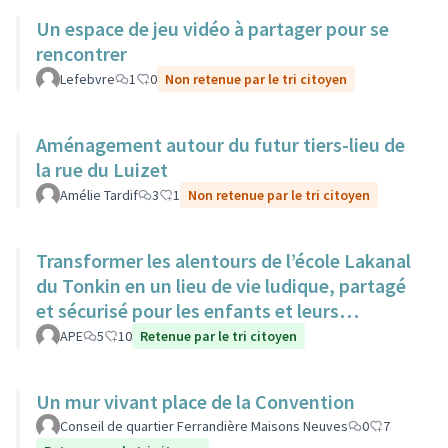
Un espace de jeu vidéo à partager pour se
rencontrer
Lefebvre
1
0
Non retenue par le tri citoyen
Aménagement autour du futur tiers-lieu de
la rue du Luizet
Amélie Tardif
3
1
Non retenue par le tri citoyen
Transformer les alentours de l’école Lakanal
du Tonkin en un lieu de vie ludique, partagé
et sécurisé pour les enfants et leurs
familles.
APE
5
10
Retenue par le tri citoyen
Un mur vivant place de la Convention
Conseil de quartier Ferrandière Maisons Neuves
0
7