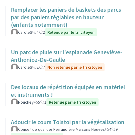
Remplacer les paniers de baskets des parcs
par des paniers réglables en hauteur
(enfants notamment)
CaroleS
4
2
Retenue par le tri citoyen
Un parc de pluie sur l'esplanade Geneviève-
Anthonioz-De-Gaulle
CaroleS
2
7
Non retenue par le tri citoyen
Des locaux de répétition équipés en matériel
et instruments !
Nouckey
5
1
Retenue par le tri citoyen
Adoucir le cours Tolstoi par la végétalisation
Conseil de quartier Ferrandière Maisons Neuves
4
9