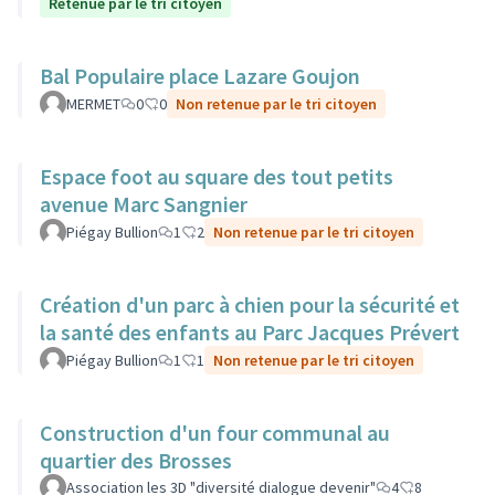
Retenue par le tri citoyen
Bal Populaire place Lazare Goujon
MERMET
0
0
Non retenue par le tri citoyen
Espace foot au square des tout petits
avenue Marc Sangnier
Piégay Bullion
1
2
Non retenue par le tri citoyen
Création d'un parc à chien pour la sécurité et
la santé des enfants au Parc Jacques Prévert
Piégay Bullion
1
1
Non retenue par le tri citoyen
Construction d'un four communal au
quartier des Brosses
Association les 3D "diversité dialogue devenir"
4
8