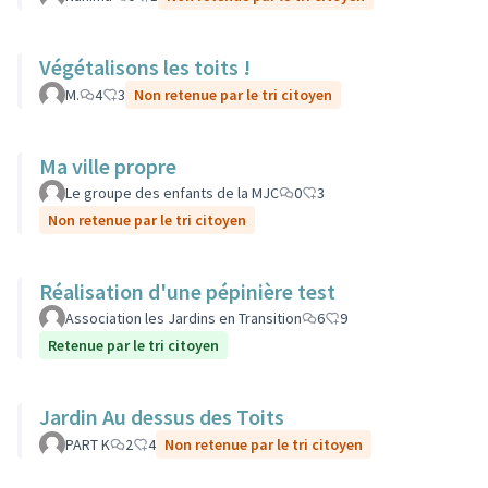
Végétalisons les toits !
M.
4
3
Non retenue par le tri citoyen
Ma ville propre
Le groupe des enfants de la MJC
0
3
Non retenue par le tri citoyen
Réalisation d'une pépinière test
Association les Jardins en Transition
6
9
Retenue par le tri citoyen
Jardin Au dessus des Toits
PART K
2
4
Non retenue par le tri citoyen