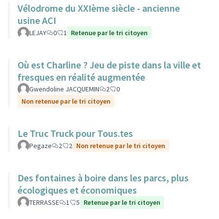
Vélodrome du XXIème siècle - ancienne
usine ACI
LEJAY
0
1
Retenue par le tri citoyen
Où est Charline ? Jeu de piste dans la ville et
fresques en réalité augmentée
Gwendoline JACQUEMIN
2
0
Non retenue par le tri citoyen
Le Truc Truck pour Tous.tes
Pegaze
2
2
Non retenue par le tri citoyen
Des fontaines à boire dans les parcs, plus
écologiques et économiques
TERRASSE
1
5
Retenue par le tri citoyen