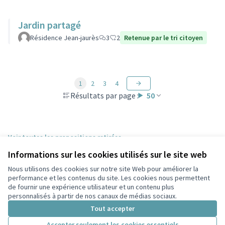
Jardin partagé
Résidence Jean-jaurès
3
2
Retenue par le tri citoyen
1
2
3
4
Résultats par page :
50
Voir toutes les propositions retirées
Informations sur les cookies utilisés sur le site web
Nous utilisons des cookies sur notre site Web pour améliorer la
Conditions d'utilisation
performance et les contenus du site. Les cookies nous permettent
Paramètres des cookies
de fournir une expérience utilisateur et un contenu plus
Participez Villeurbanne sur X
Participez Villeurbanne sur Facebook
Participez Villeurbanne sur Instagram
Participez Villeurbanne sur YouTube
personnalisés à partir de nos canaux de médias sociaux.
(Lien externe)
(Lien externe)
(Lien externe)
(Lien externe)
Tout accepter
Accepter seulement les cookies essentiels