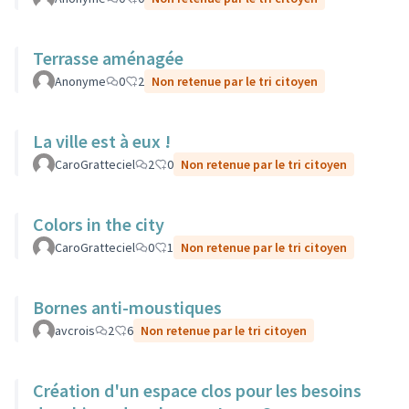
Terrasse aménagée
Anonyme
0
2
Non retenue par le tri citoyen
La ville est à eux !
CaroGratteciel
2
0
Non retenue par le tri citoyen
Colors in the city
CaroGratteciel
0
1
Non retenue par le tri citoyen
Bornes anti-moustiques
avcrois
2
6
Non retenue par le tri citoyen
Création d'un espace clos pour les besoins