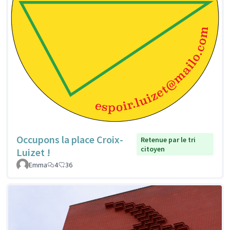
Occupons la place Croix-
Retenue par le tri
citoyen
Luizet !
Emma
4
36