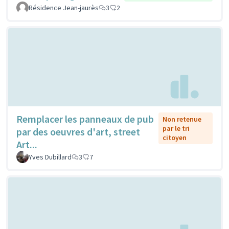
Résidence Jean-jaurès
3
2
Remplacer les panneaux de pub
Non retenue
par le tri
par des oeuvres d'art, street
citoyen
Art...
Yves Dubillard
3
7