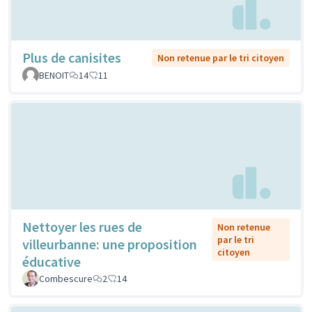
Plus de canisites
Non retenue par le tri citoyen
BENOIT
14
11
Nettoyer les rues de
Non retenue
par le tri
villeurbanne: une proposition
citoyen
éducative
Combescure
2
14