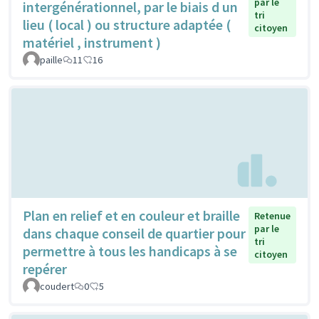
par le
intergénérationnel, par le biais d un
tri
lieu ( local ) ou structure adaptée (
citoyen
matériel , instrument )
paille
11
16
Plan en relief et en couleur et braille
Retenue
par le
dans chaque conseil de quartier pour
tri
permettre à tous les handicaps à se
citoyen
repérer
coudert
0
5