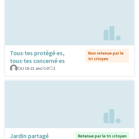
Tous·tes protégé·es,
Non retenue par le
tri citoyen
tous·tes concerné·es
CVJ 16-21 ans
0
2
Jardin partagé
Retenue par le tri citoyen