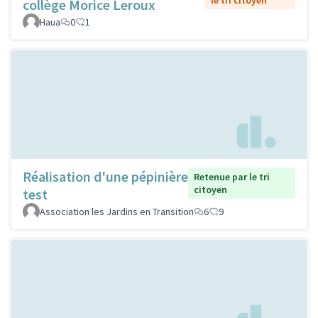
collège Morice Leroux
Haua
0
1
Réalisation d'une pépinière
Retenue par le tri
citoyen
test
Association les Jardins en Transition
6
9