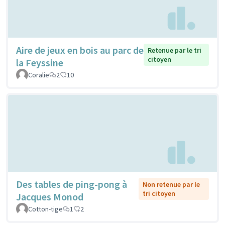
Aire de jeux en bois au parc de
Retenue par le tri
citoyen
la Feyssine
Coralie
2
10
Des tables de ping-pong à
Non retenue par le
tri citoyen
Jacques Monod
Cotton-tige
1
2