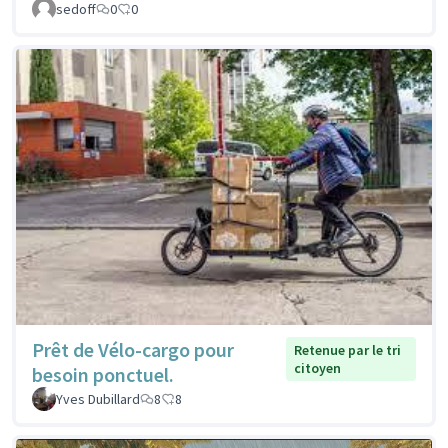
sedoff
0
0
Prêt de Vélo-cargo pour
Retenue par le tri
citoyen
besoin ponctuel.
Yves Dubillard
8
8