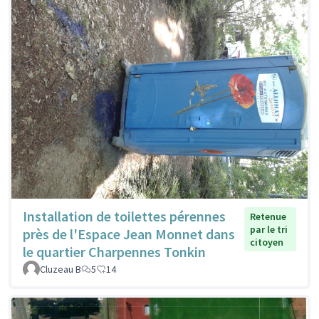
Installation de toilettes pérennes
Retenue
par le tri
près de l'Espace Jean Monnet dans
citoyen
le quartier Charpennes Tonkin
Cluzeau B
5
14