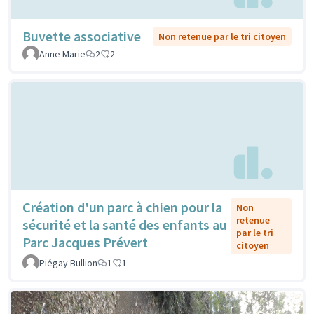
Buvette associative
Non retenue par le tri citoyen
Anne Marie
2
2
Création d'un parc à chien pour la
Non
retenue
sécurité et la santé des enfants au
par le tri
Parc Jacques Prévert
citoyen
Piégay Bullion
1
1