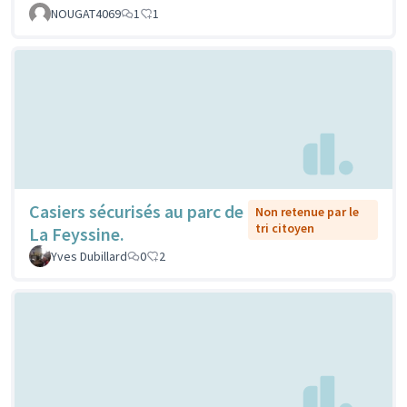
NOUGAT4069
1
1
Casiers sécurisés au parc de
Non retenue par le
tri citoyen
La Feyssine.
Yves Dubillard
0
2