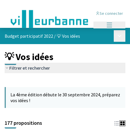
Se connecter
Menu princi
Menu p
Budget participatif 2022
/
💡 Vos idées
💡 Vos idées
Filtrer et rechercher
Passer la carte
Leaflet
|
©
OpenStreetMap
contributors
L'élément suivant est une carte qui présente les éléments de cet
+
La 4ème édition débute le 30 septembre 2024, préparez
−
vos idées !
177 propositions