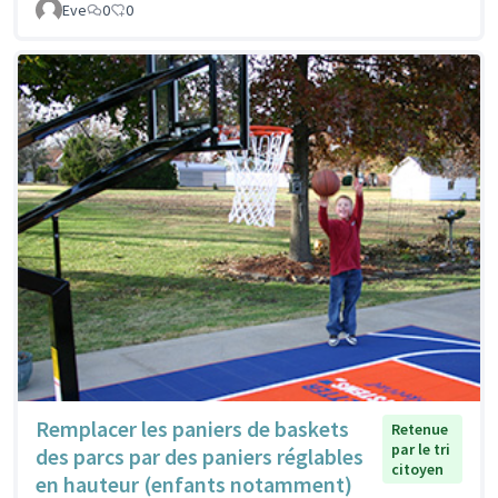
Eve
0
0
Remplacer les paniers de baskets
Retenue
par le tri
des parcs par des paniers réglables
citoyen
en hauteur (enfants notamment)