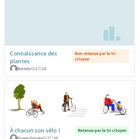
Connaissance des
Non retenue par le tri
citoyen
plantes
Bornéo
1
10
À chacun son vélo !
Retenue par le tri citoyen
Praxie Design
7
20