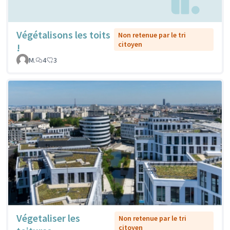
Végétalisons les toits
Non retenue par le tri
citoyen
!
M.
4
3
Végetaliser les
Non retenue par le tri
citoyen