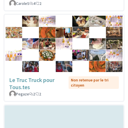
CaroleS
4
2
Le Truc Truck pour
Non retenue par le tri
citoyen
Tous.tes
Pegaze
2
2