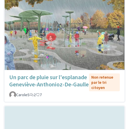
Un parc de pluie sur l'esplanade
Non retenue
par le tri
Geneviève-Anthonioz-De-Gaulle
citoyen
CaroleS
2
7