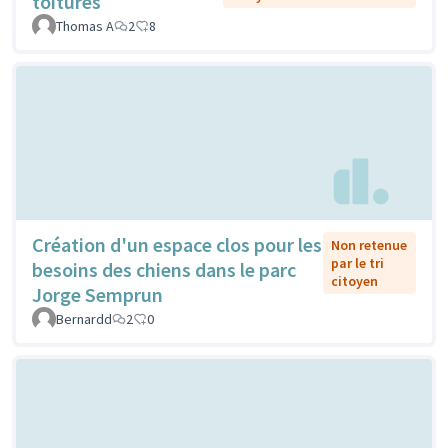
toitures
Thomas A
2
8
Création d'un espace clos pour les
Non retenue
par le tri
besoins des chiens dans le parc
citoyen
Jorge Semprun
Bernardd
2
0