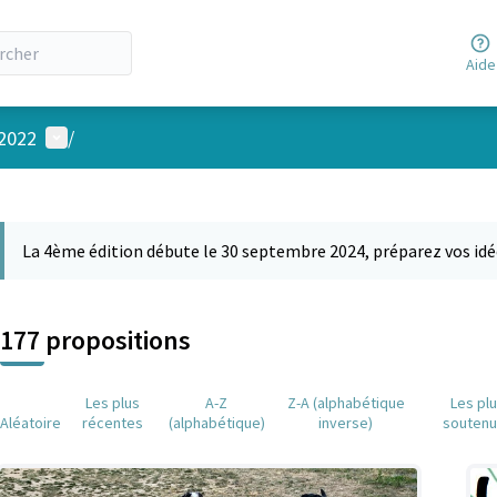
Aide
Menu utilisateur
 2022
/
 la carte
 suivant est une carte qui présente les éléments de cette page comm
La 4ème édition débute le 30 septembre 2024, préparez vos idé
177 propositions
Les plus
A-Z
Z-A (alphabétique
Les pl
Aléatoire
récentes
(alphabétique)
inverse)
souten