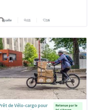
paille
11
16
Prêt de Vélo-cargo pour
Retenue par le
tri citoyen