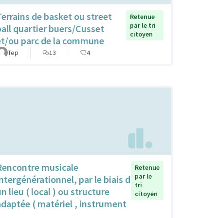
Terrains de basket ou street
Retenue
par le tri
ball quartier buers/Cusset
citoyen
et/ou parc de la commune
Tep
13
4
Rencontre musicale
Retenue
par le
intergénérationnel, par le biais d
tri
n lieu ( local ) ou structure
citoyen
adaptée ( matériel , instrument