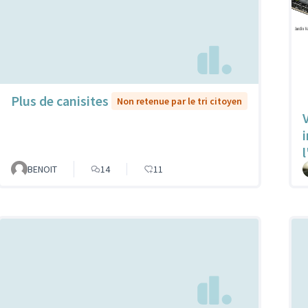
Plus de canisites
Non retenue par le tri citoyen
V
l
BENOIT
14
11