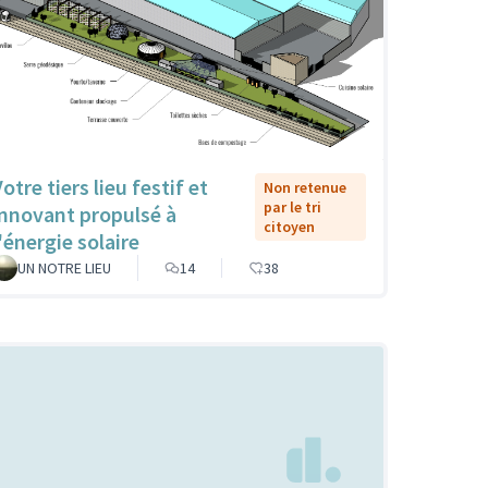
otre tiers lieu festif et
Non retenue
par le tri
innovant propulsé à
citoyen
'énergie solaire
UN NOTRE LIEU
14
38