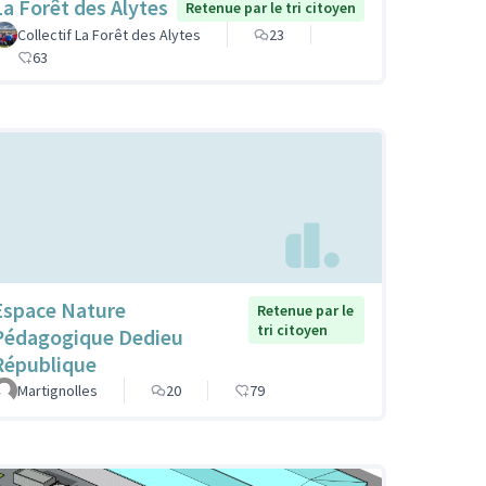
La Forêt des Alytes
Retenue par le tri citoyen
Collectif La Forêt des Alytes
23
63
Espace Nature
Retenue par le
tri citoyen
Pédagogique Dedieu
République
Martignolles
20
79