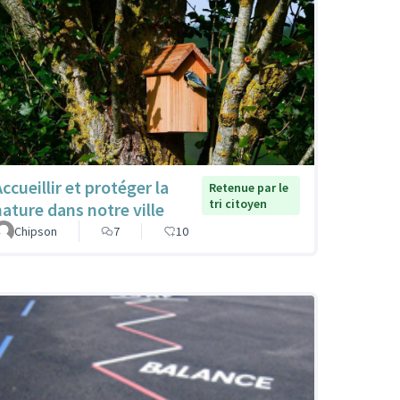
ccueillir et protéger la
Retenue par le
tri citoyen
nature dans notre ville
Chipson
7
10