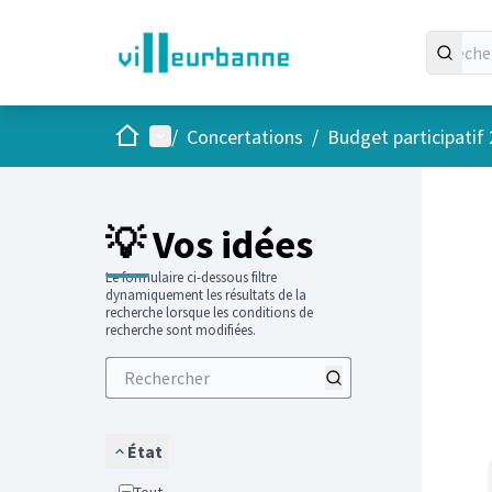
Accueil
Menu principal
/
Concertations
/
Budget participatif
Passer
L'élément
+
−
💡 Vos idées
Le formulaire ci-dessous filtre
dynamiquement les résultats de la
recherche lorsque les conditions de
recherche sont modifiées.
État