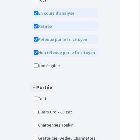
Tout
En cours d’analyse
Retirée
Retenue par le tri citoyen
Non retenue par le tri citoyen
Non éligible
Portée
Tout
Buers Croix-Luizet
Charpennes Tonkin
Gratte-Ciel Dedieu Charmettes