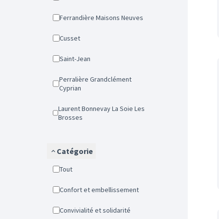
Ferrandière Maisons Neuves
Cusset
Saint-Jean
Perralière Grandclément
Cyprian
Laurent Bonnevay La Soie Les
Brosses
Catégorie
Tout
Confort et embellissement
Convivialité et solidarité