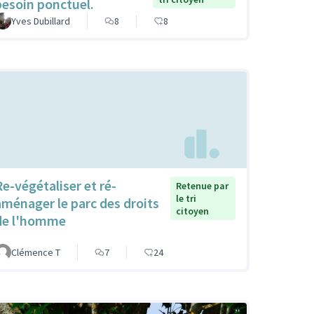
besoin ponctuel.
Yves Dubillard
8
8
Re-végétaliser et ré-
Retenue par
le tri
aménager le parc des droits
citoyen
de l'homme
Clémence T
7
24