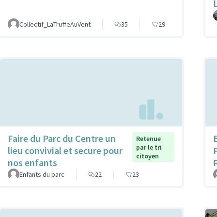
Collectif_LaTruffeAuVent
35
29
Faire du Parc du Centre un
Retenue
par le tri
lieu convivial et secure pour
citoyen
nos enfants
Enfants du parc
22
23