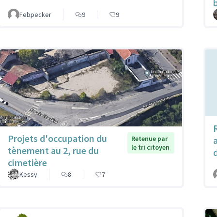
Febpecker
9
9
Projets d'occupation du
Retenue par
le tri citoyen
tènement au 2, rue du
cimetière
Kessy
8
7