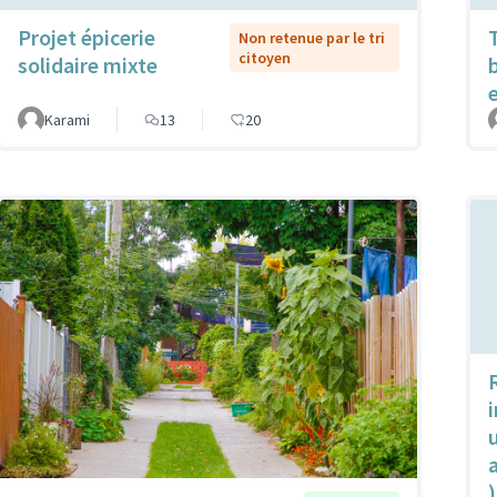
Projet épicerie
Non retenue par le tri
citoyen
solidaire mixte
Karami
13
20
u
)