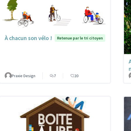
À chacun son vélo !
Retenue par le tri citoyen
A
Praxie Design
7
20