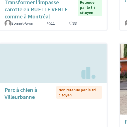
Transformer l’impasse
Retenue
par le tri
carotte en RUELLE VERTE
citoyen
comme à Montréal
Bonnet-Avon
11
33
Parc à chien à
Non retenue par le tri
citoyen
Villeurbanne