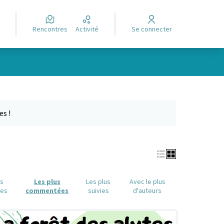
Rencontres
Activité
Se connecter
Leaflet
|
©
OpenStreetMap
contributors
e des points de carte. L'élément peut être utilisé avec un lecteur
es !
us
Les plus
Les plus
Avec le plus
ues
commentées
suivies
d'auteurs