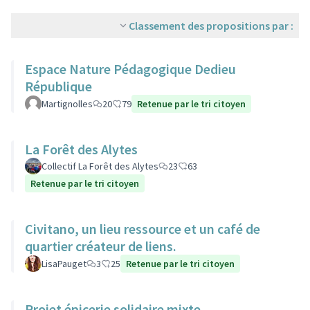
Classement des propositions par :
Espace Nature Pédagogique Dedieu
République
Martignolles
20
79
Retenue par le tri citoyen
La Forêt des Alytes
Collectif La Forêt des Alytes
23
63
Retenue par le tri citoyen
Civitano, un lieu ressource et un café de
quartier créateur de liens.
LisaPauget
3
25
Retenue par le tri citoyen
Projet épicerie solidaire mixte