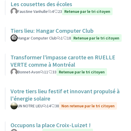
Les cousettes des écoles
Faustine Vanhulle
4
23
Retenue par le tri citoyen
Tiers lieu: Hangar Computer Club
Hangar Computer Club
1
18
Retenue par le tri citoyen
Transformer l’impasse carotte en RUELLE
VERTE comme à Montréal
Bonnet-Avon
11
33
Retenue par le tri citoyen
Votre tiers lieu festif et innovant propulsé à
l'énergie solaire
UN NOTRE LIEU
14
38
Non retenue par le tri citoyen
Occupons la place Croix-Luizet !