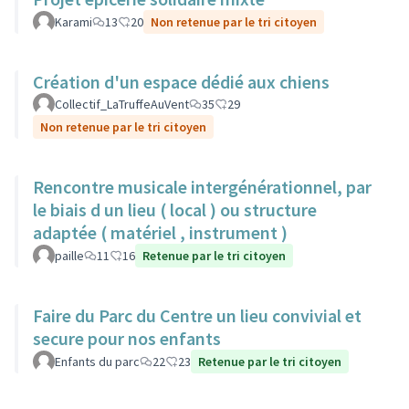
Karami
13
20
Non retenue par le tri citoyen
Création d'un espace dédié aux chiens
Collectif_LaTruffeAuVent
35
29
Non retenue par le tri citoyen
Rencontre musicale intergénérationnel, par
le biais d un lieu ( local ) ou structure
adaptée ( matériel , instrument )
paille
11
16
Retenue par le tri citoyen
Faire du Parc du Centre un lieu convivial et
secure pour nos enfants
Enfants du parc
22
23
Retenue par le tri citoyen