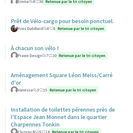
Emma
4
36
Retenue par le tri citoyen
Prêt de Vélo-cargo pour besoin ponctuel.
Yves Dubillard
8
8
Retenue par le tri citoyen
À chacun son vélo !
Praxie Design
7
20
Retenue par le tri citoyen
Aménagement Square Léon Meiss/Carré
d'or
Vanessa
3
15
Retenue par le tri citoyen
Installation de toilettes pérennes près de
l'Espace Jean Monnet dans le quartier
Charpennes Tonkin
Cluzeau B
5
14
Retenue par le tri citoyen