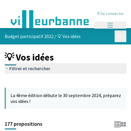
Se connecter
Menu princi
Menu p
Budget participatif 2022
/
💡 Vos idées
💡 Vos idées
Filtrer et rechercher
Passer la carte
Leaflet
|
©
OpenStreetMap
contributors
L'élément suivant est une carte qui présente les éléments de cet
+
La 4ème édition débute le 30 septembre 2024, préparez
−
vos idées !
177 propositions