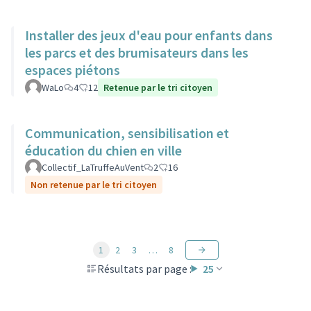
Installer des jeux d'eau pour enfants dans
les parcs et des brumisateurs dans les
espaces piétons
WaLo
4
12
Retenue par le tri citoyen
Communication, sensibilisation et
éducation du chien en ville
Collectif_LaTruffeAuVent
2
16
Non retenue par le tri citoyen
1
2
3
…
8
Résultats par page :
25