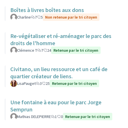
Boîtes à livres boîtes aux dons
Charline
7
5
Non retenue par le tri citoyen
Re-végétaliser et ré-aménager le parc des
droits de l'homme
Clémence T
7
24
Retenue par le tri citoyen
Civitano, un lieu ressource et un café de
quartier créateur de liens.
LisaPauget
3
25
Retenue par le tri citoyen
Une fontaine à eau pour le parc Jorge
Semprun
Mathias DELEPIERRE
1
0
Retenue par le tri citoyen