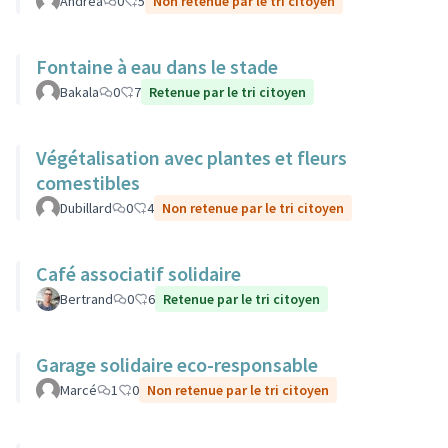
Andrea
0
5
Non retenue par le tri citoyen
Fontaine à eau dans le stade
Bakala
0
7
Retenue par le tri citoyen
Végétalisation avec plantes et fleurs
comestibles
Dubillard
0
4
Non retenue par le tri citoyen
Café associatif solidaire
Bertrand
0
6
Retenue par le tri citoyen
Garage solidaire eco-responsable
Marcé
1
0
Non retenue par le tri citoyen