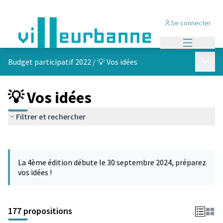
Se connecter
Menu princi
Menu p
Budget participatif 2022
/
💡 Vos idées
💡 Vos idées
Filtrer et rechercher
Passer la carte
Leaflet
|
©
OpenStreetMap
contributors
L'élément suivant est une carte qui présente les éléments de cet
+
La 4ème édition débute le 30 septembre 2024, préparez
−
vos idées !
177 propositions