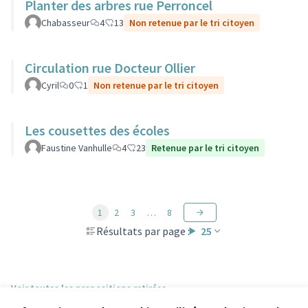
Planter des arbres rue Perroncel
Chabasseur
4
13
Non retenue par le tri citoyen
Circulation rue Docteur Ollier
Cyril
0
1
Non retenue par le tri citoyen
Les cousettes des écoles
Faustine Vanhulle
4
23
Retenue par le tri citoyen
1
2
3
…
8
Résultats par page :
25
Voir toutes les propositions retirées