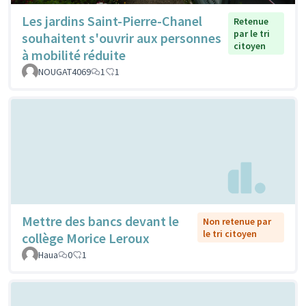
Les jardins Saint-Pierre-Chanel
Retenue
par le tri
souhaitent s'ouvrir aux personnes
citoyen
à mobilité réduite
NOUGAT4069
1
1
Mettre des bancs devant le
Non retenue par
le tri citoyen
collège Morice Leroux
Haua
0
1