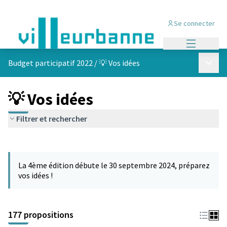
Se connecter
Menu princi
Menu p
Budget participatif 2022
/
💡 Vos idées
💡 Vos idées
Filtrer et rechercher
Passer la carte
Leaflet
|
©
OpenStreetMap
contributors
L'élément suivant est une carte qui présente les éléments de cet
+
La 4ème édition débute le 30 septembre 2024, préparez
−
vos idées !
177 propositions