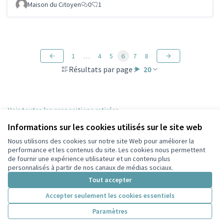
Maison du Citoyen
0
1
1
…
4
5
6
7
8
Résultats par page :
20
Voir toutes les propositions retirées
Informations sur les cookies utilisés sur le site web
Nous utilisons des cookies sur notre site Web pour améliorer la
Conditions d'utilisation
performance et les contenus du site. Les cookies nous permettent
Paramètres des cookies
de fournir une expérience utilisateur et un contenu plus
Participez Villeurbanne sur X
Participez Villeurbanne sur Facebook
Participez Villeurbanne sur Instagram
Participez Villeurbanne sur YouTube
personnalisés à partir de nos canaux de médias sociaux.
(Lien externe)
(Lien externe)
(Lien externe)
(Lien externe)
Tout accepter
Accepter seulement les cookies essentiels
Licence Cre
(Lien extern
Paramètres
(Lien externe)
Site réalisé grâce au
logiciel libre Decidim
.