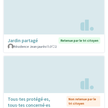
Jardin partagé
Retenue par le tri citoyen
Résidence Jean-jaurès
3
2
Tous·tes protégé·es,
Non retenue par le
tri citoyen
tous·tes concerné·es