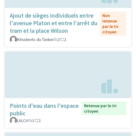
Ajout de sièges individuels entre
Non
retenue
l'avenue Platon et entre l'arrêt du
par le tri
tram et la place Wilson
citoyen
Résidents du Tonkin
2
2
Points d'eau dans l'espace
Retenue par le tri
citoyen
public
LALCA
1
2