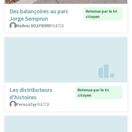
Des balançoires au parc
Retenue par le tri
citoyen
Jorge Semprun
Mathias DELEPIERRE
2
2
Les distributeurs
Retenue par le tri
citoyen
d'histoires
PeriscoZay
1
2