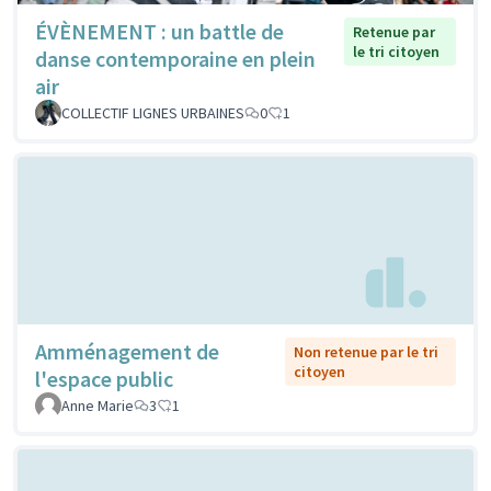
ÉVÈNEMENT : un battle de
Retenue par
le tri citoyen
danse contemporaine en plein
air
COLLECTIF LIGNES URBAINES
0
1
Amménagement de
Non retenue par le tri
citoyen
l'espace public
Anne Marie
3
1