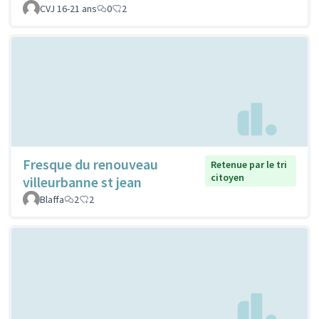
CVJ 16-21 ans
0
2
Fresque du renouveau
Retenue par le tri
citoyen
villeurbanne st jean
Blaffa
2
2