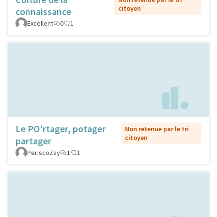
citoyen
connaissance
Excellent
0
1
Le PO'rtager, potager
Non retenue par le tri
citoyen
partager
PeriscoZay
1
1