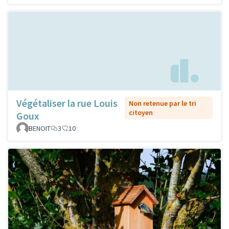
Végétaliser la rue Louis
Non retenue par le tri
citoyen
Goux
BENOIT
3
10