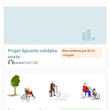
Projet épicerie solidaire
Non retenue par le tri
citoyen
mixte
Karami
13
20