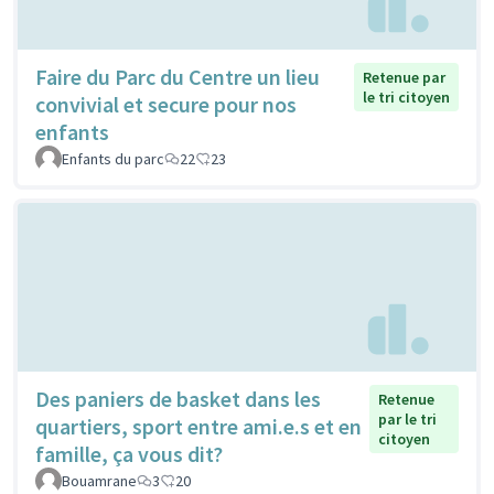
Faire du Parc du Centre un lieu
Retenue par
le tri citoyen
convivial et secure pour nos
enfants
Enfants du parc
22
23
Des paniers de basket dans les
Retenue
par le tri
quartiers, sport entre ami.e.s et en
citoyen
famille, ça vous dit?
Bouamrane
3
20