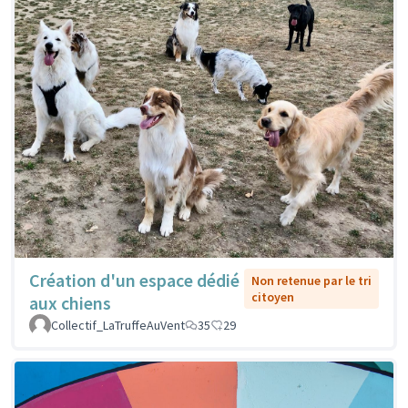
Création d'un espace dédié
Non retenue par le tri
citoyen
aux chiens
Collectif_LaTruffeAuVent
35
29