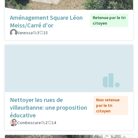
Aménagement Square Léon
Retenue par le tri
citoyen
Meiss/Carré d'or
Vanessa
3
15
Nettoyer les rues de
Non retenue
par le tri
villeurbanne: une proposition
citoyen
éducative
Combescure
2
14