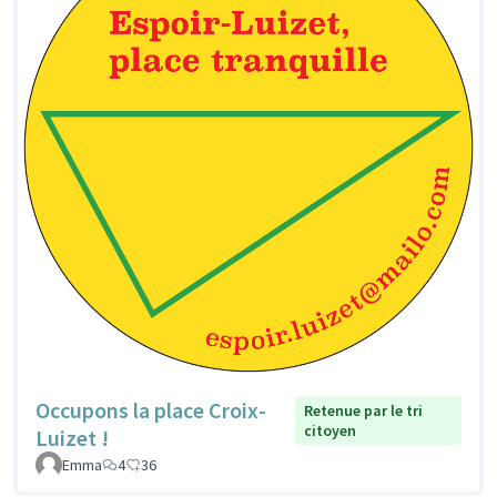
Occupons la place Croix-
Retenue par le tri
citoyen
Luizet !
Emma
4
36