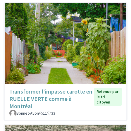
Transformer l’impasse carotte en
Retenue par
le tri
RUELLE VERTE comme à
citoyen
Montréal
Bonnet-Avon
11
33