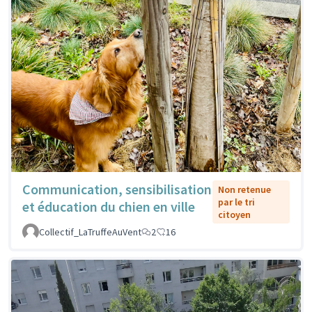
Communication, sensibilisation
Non retenue
par le tri
et éducation du chien en ville
citoyen
Collectif_LaTruffeAuVent
2
16