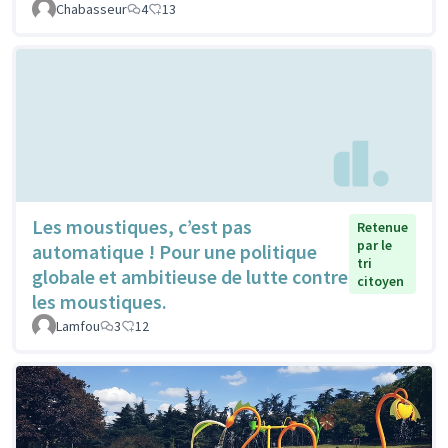
Chabasseur
4
13
Les moustiques, c’est pas
Retenue
par le
automatique ! Pour une politique
tri
globale et ambitieuse de lutte contre
citoyen
les moustiques.
Lamfou
3
12