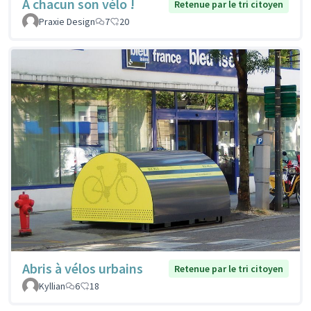
À chacun son vélo !
Retenue par le tri citoyen
Praxie Design
7
20
Abris à vélos urbains
Retenue par le tri citoyen
Kyllian
6
18