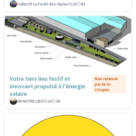
Collectif La Forêt des Alytes
23
63
Votre tiers lieu festif et
Non retenue
par le tri
innovant propulsé à l'énergie
citoyen
solaire
UN NOTRE LIEU
14
38