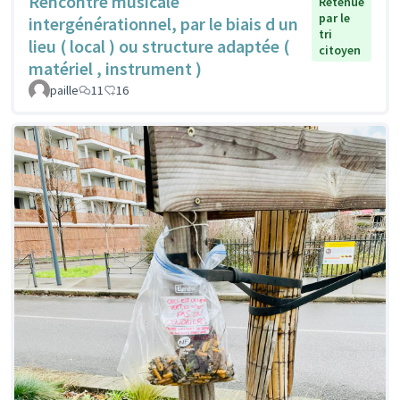
Rencontre musicale
Retenue
par le
intergénérationnel, par le biais d un
tri
lieu ( local ) ou structure adaptée (
citoyen
matériel , instrument )
paille
11
16