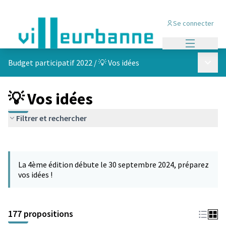
Se connecter
Menu princi
Menu p
Budget participatif 2022
/
💡 Vos idées
💡 Vos idées
Filtrer et rechercher
Passer la carte
Leaflet
|
©
OpenStreetMap
contributors
L'élément suivant est une carte qui présente les éléments de cet
+
La 4ème édition débute le 30 septembre 2024, préparez
−
vos idées !
177 propositions