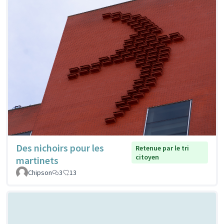
Des nichoirs pour les
Retenue par le tri
citoyen
martinets
Chipson
3
13