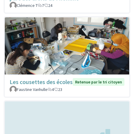
Clémence T
7
24
Les cousettes des écoles
Retenue par le tri citoyen
Faustine Vanhulle
4
23