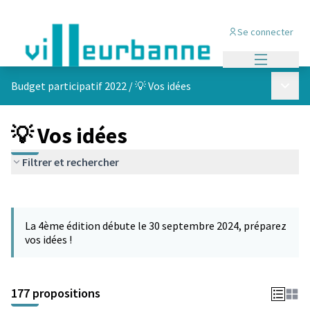
Se connecter
Menu princi
Menu p
Budget participatif 2022
/
💡 Vos idées
💡 Vos idées
Filtrer et rechercher
Passer la carte
Leaflet
|
©
OpenStreetMap
contributors
L'élément suivant est une carte qui présente les éléments de cet
+
La 4ème édition débute le 30 septembre 2024, préparez
−
vos idées !
177 propositions