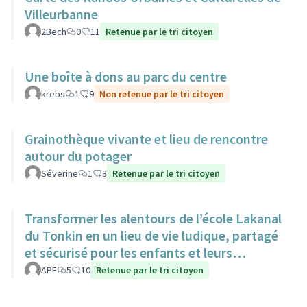
Villeurbanne
2Bech
0
11
Retenue par le tri citoyen
Une boîte à dons au parc du centre
krebs
1
9
Non retenue par le tri citoyen
Grainothèque vivante et lieu de rencontre
autour du potager
Séverine
1
3
Retenue par le tri citoyen
Transformer les alentours de l’école Lakanal
du Tonkin en un lieu de vie ludique, partagé
et sécurisé pour les enfants et leurs
familles.
APE
5
10
Retenue par le tri citoyen