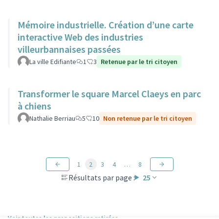
Mémoire industrielle. Création d’une carte
interactive Web des industries
villeurbannaises passées
La ville Edifiante
1
3
Retenue par le tri citoyen
Transformer le square Marcel Claeys en parc
à chiens
Nathalie Berriau
5
10
Non retenue par le tri citoyen
1
2
3
4
…
8
Résultats par page :
25
Voir toutes les propositions retirées