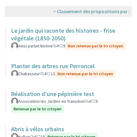
Classement des propositions par :
Le jardin qui raconte des histoires - frise
végétale (1850-2050)
Ainsi parlait Botma
4
9
Non retenue par le tri citoyen
Planter des arbres rue Perroncel
Chabasseur
4
13
Non retenue par le tri citoyen
Réalisation d'une pépinière test
Association les Jardins en Transition
6
9
Retenue par le tri citoyen
Abris à vélos urbains
Kyllian
6
18
Retenue par le tri citoyen