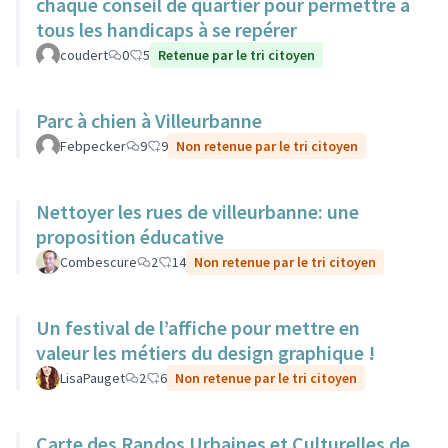
chaque conseil de quartier pour permettre à
tous les handicaps à se repérer
coudert
0
5
Retenue par le tri citoyen
Parc à chien à Villeurbanne
Febpecker
9
9
Non retenue par le tri citoyen
Nettoyer les rues de villeurbanne: une
proposition éducative
Combescure
2
14
Non retenue par le tri citoyen
Un festival de l’affiche pour mettre en
valeur les métiers du design graphique !
LisaPauget
2
6
Non retenue par le tri citoyen
Carte des Randos Urbaines et Culturelles de