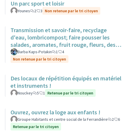
Un parc sport et loisir
Younes
2
3
Non retenue par le tri citoyen
Transmission et savoir-faire, recyclage
d'eau, lombricompost; faire pousser les
salades, aromates, fruit rouge, fleurs, des
surfaces sur des toits.
Barba Kaps-Potakin
1
4
Non retenue par le tri citoyen
Des locaux de répétition équipés en matériel
et instruments !
Nouckey
5
1
Retenue par le tri citoyen
Ouvrez, ouvrez la loge aux enfants !
Groupe Habitants et centre social de la Ferrandière
2
6
Retenue par le tri citoyen