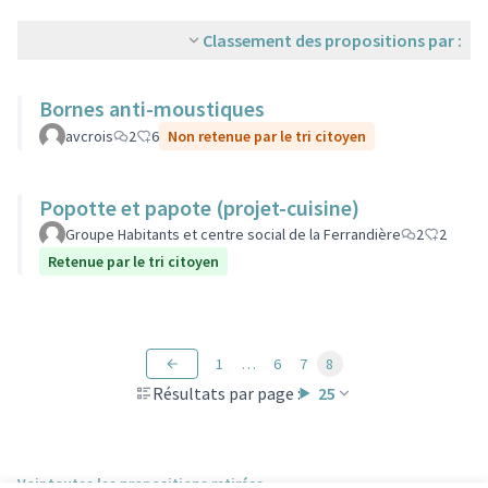
Classement des propositions par :
Bornes anti-moustiques
avcrois
2
6
Non retenue par le tri citoyen
Popotte et papote (projet-cuisine)
Groupe Habitants et centre social de la Ferrandière
2
2
Retenue par le tri citoyen
1
…
6
7
8
Résultats par page :
25
Voir toutes les propositions retirées