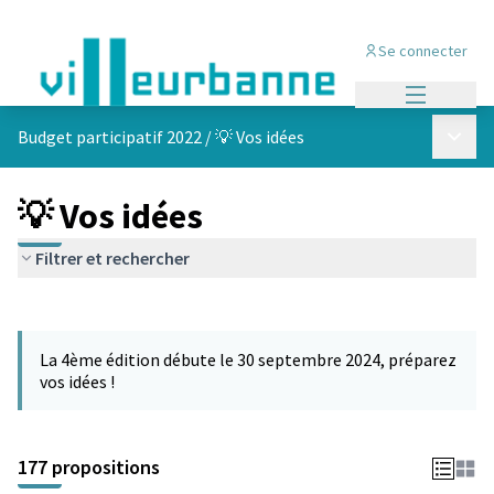
Se connecter
Menu princi
Menu p
Budget participatif 2022
/
💡 Vos idées
💡 Vos idées
Filtrer et rechercher
Passer la carte
Leaflet
|
©
OpenStreetMap
contributors
L'élément suivant est une carte qui présente les éléments de cet
+
La 4ème édition débute le 30 septembre 2024, préparez
−
vos idées !
177 propositions