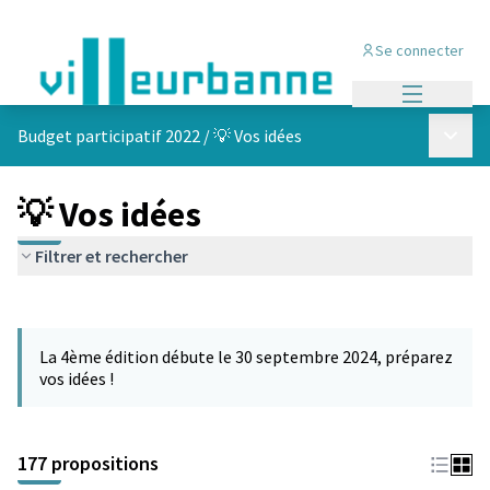
Se connecter
Menu princi
Menu p
Budget participatif 2022
/
💡 Vos idées
💡 Vos idées
Filtrer et rechercher
Passer la carte
Leaflet
|
©
OpenStreetMap
contributors
L'élément suivant est une carte qui présente les éléments de cet
+
La 4ème édition débute le 30 septembre 2024, préparez
−
vos idées !
177 propositions