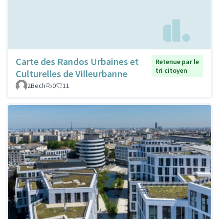
Carte des Randos Urbaines et
Retenue par le
tri citoyen
Culturelles de Villeurbanne
2Bech
0
11