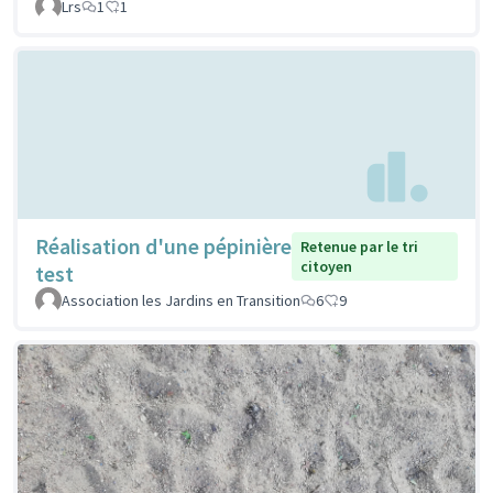
Lrs
1
1
Réalisation d'une pépinière
Retenue par le tri
citoyen
test
Association les Jardins en Transition
6
9