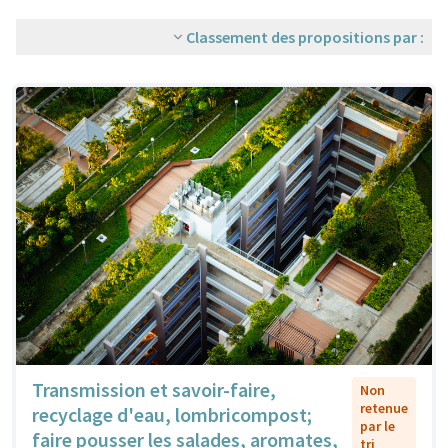
Classement des propositions par :
Transmission et savoir-faire,
Non
retenue
recyclage d'eau, lombricompost;
par le
faire pousser les salades, aromates,
tri