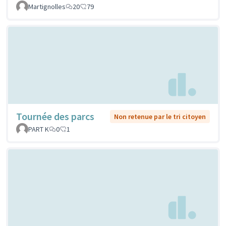
Martignolles
20
79
Tournée des parcs
Non retenue par le tri citoyen
PART K
0
1