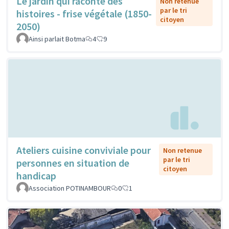
Le jardin qui raconte des
Non retenue
par le tri
histoires - frise végétale (1850-
citoyen
2050)
Ainsi parlait Botma
4
9
Ateliers cuisine conviviale pour
Non retenue
par le tri
personnes en situation de
citoyen
handicap
Association POTINAMBOUR
0
1