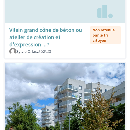
Vilain grand cône de béton ou
Non retenue
par le tri
atelier de création et
citoyen
d'expression ...?
Sylvie Orkisz
2
3