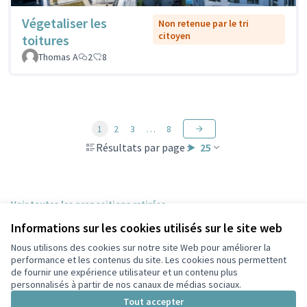
Végetaliser les
Non retenue par le tri
citoyen
toitures
Thomas A
2
8
1
2
3
…
8
Résultats par page :
25
Voir toutes les propositions retirées
Informations sur les cookies utilisés sur le site web
Nous utilisons des cookies sur notre site Web pour améliorer la
Conditions d'utilisation
performance et les contenus du site. Les cookies nous permettent
Paramètres des cookies
de fournir une expérience utilisateur et un contenu plus
Participez Villeurbanne sur X
Participez Villeurbanne sur Facebook
Participez Villeurbanne sur Instagram
Participez Villeurbanne sur YouTube
personnalisés à partir de nos canaux de médias sociaux.
(Lien externe)
(Lien externe)
(Lien externe)
(Lien externe)
Tout accepter