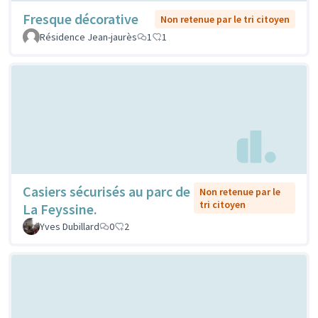
Fresque décorative
Non retenue par le tri citoyen
Résidence Jean-jaurès
1
1
Casiers sécurisés au parc de
Non retenue par le
tri citoyen
La Feyssine.
Yves Dubillard
0
2