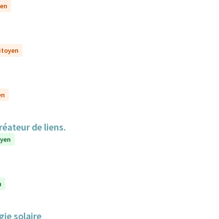
yen
citoyen
en
réateur de liens.
oyen
n
gie solaire