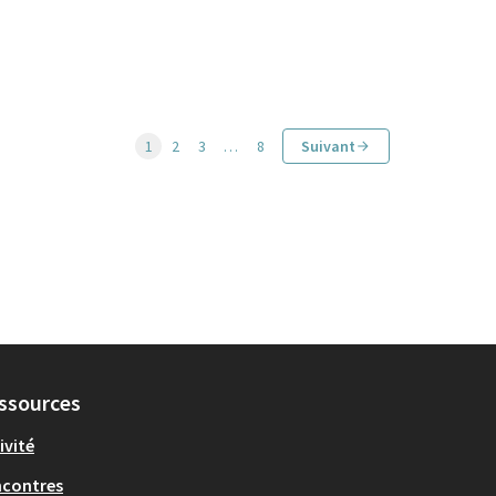
1
2
3
…
8
Suivant
ssources
ivité
ncontres