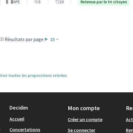
APE
5
10
Retenue par le tri citoyen
Résultats par page :
25
Voir toutes les propositions retirées
Decidim
Mon compte
Re
Accueil
Créer un compte
Act
.
Concertations
Se connecter
Re