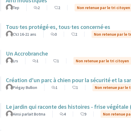
Anti moustiques
Tep
2
2
Non retenue par le tri citoyen
Tous·tes protégé·es, tous·tes concerné·es
CVJ 16-21 ans
0
2
Non retenue par le t
Un Accrobranche
Lrs
1
1
Non retenue par le tri citoyen
Création d'un parc à chien pour la sécurité et la 
Piégay Bullion
1
1
Non retenue par le t
Le jardin qui raconte des histoires - frise végétale
Ainsi parlait Botma
4
9
Non retenue par