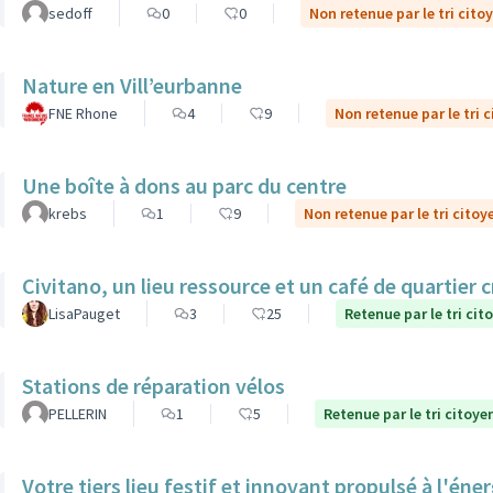
sedoff
0
0
Non retenue par le tri cito
Nature en Vill’eurbanne
FNE Rhone
4
9
Non retenue par le tri 
Une boîte à dons au parc du centre
krebs
1
9
Non retenue par le tri citoy
Civitano, un lieu ressource et un café de quartier c
LisaPauget
3
25
Retenue par le tri cit
Stations de réparation vélos
PELLERIN
1
5
Retenue par le tri citoye
Votre tiers lieu festif et innovant propulsé à l'éner