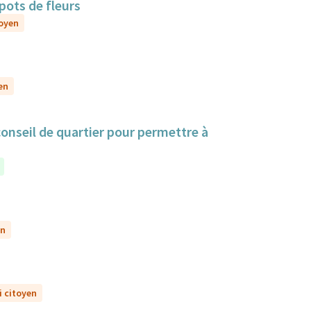
pots de fleurs
toyen
en
 conseil de quartier pour permettre à
en
i citoyen