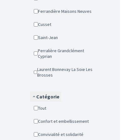
Ferrandière Maisons Neuves
Cusset
Saint-Jean
Perralière Grandclément
Cyprian
Laurent Bonnevay La Soie Les
Brosses
Catégorie
Tout
Confort et embellissement
Convivialité et solidarité