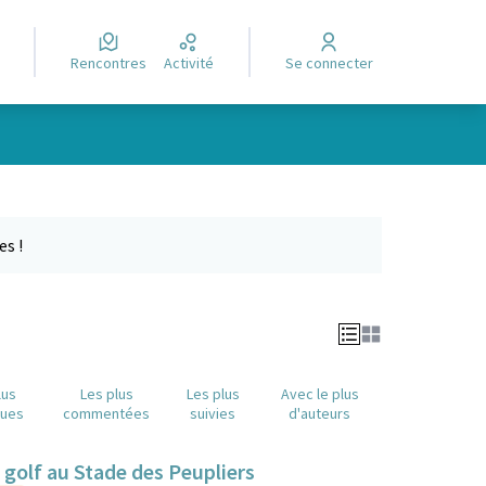
Rencontres
Activité
Se connecter
Leaflet
|
©
OpenStreetMap
contributors
e des points de carte. L'élément peut être utilisé avec un lecteur
es !
lus
Les plus
Les plus
Avec le plus
nues
commentées
suivies
d'auteurs
golf au Stade des Peupliers