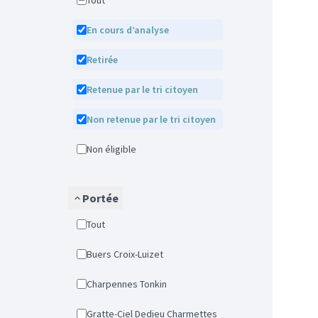
Tout
En cours d’analyse
Retirée
Retenue par le tri citoyen
Non retenue par le tri citoyen
Non éligible
Portée
Tout
Buers Croix-Luizet
Charpennes Tonkin
Gratte-Ciel Dedieu Charmettes