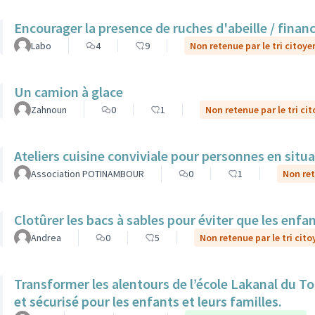
Encourager la presence de ruches d'abeille / finan
Labo
4
9
Non retenue par le tri citoye
Un camion à glace
Zahnoun
0
1
Non retenue par le tri ci
Ateliers cuisine conviviale pour personnes en situ
Association POTINAMBOUR
0
1
Non ret
Clotûrer les bacs à sables pour éviter que les enfa
Andrea
0
5
Non retenue par le tri cito
Transformer les alentours de l’école Lakanal du To
et sécurisé pour les enfants et leurs familles.