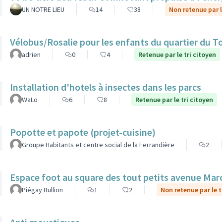
UN NOTRE LIEU
14
38
Non retenue par l
Vélobus/Rosalie pour les enfants du quartier du T
adrien
0
4
Retenue par le tri citoyen
Installation d'hotels à insectes dans les parcs
WaLo
6
8
Retenue par le tri citoyen
Popotte et papote (projet-cuisine)
Groupe Habitants et centre social de la Ferrandière
2
Espace foot au square des tout petits avenue Mar
Piégay Bullion
1
2
Non retenue par le t