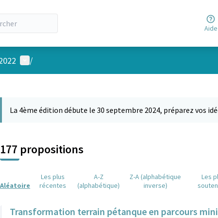
Aide
Menu utilisateur
 2022
/
 la carte
 suivant est une carte qui présente les éléments de cette page comm
La 4ème édition débute le 30 septembre 2024, préparez vos idé
177 propositions
Les plus
A-Z
Z-A (alphabétique
Les p
Aléatoire
récentes
(alphabétique)
inverse)
soute
Transformation terrain pétanque en parcours mini 