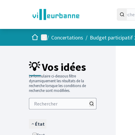
Accueil
Menu principal
/
Concertations
/
Budget participatif
Passer
L'élément
+
−
💡 Vos idées
Le formulaire ci-dessous filtre
dynamiquement les résultats de la
recherche lorsque les conditions de
recherche sont modifiées.
État