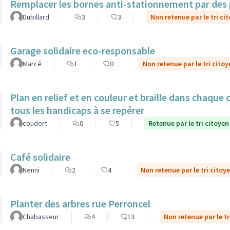
Remplacer les bornes anti-stationnement par des 
Dubillard
3
3
Non retenue par le tri ci
Garage solidaire eco-responsable
Marcé
1
0
Non retenue par le tri citoy
Plan en relief et en couleur et braille dans chaque
tous les handicaps à se repérer
coudert
0
5
Retenue par le tri citoyen
Café solidaire
Nenni
2
4
Non retenue par le tri citoy
Planter des arbres rue Perroncel
Chabasseur
4
13
Non retenue par le tr