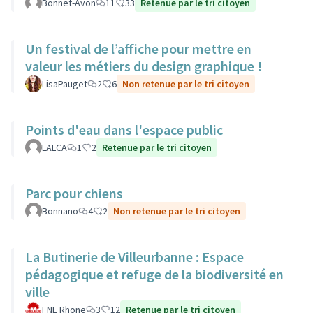
Bonnet-Avon
11
33
Retenue par le tri citoyen
Un festival de l’affiche pour mettre en
valeur les métiers du design graphique !
LisaPauget
2
6
Non retenue par le tri citoyen
Points d'eau dans l'espace public
LALCA
1
2
Retenue par le tri citoyen
Parc pour chiens
Bonnano
4
2
Non retenue par le tri citoyen
La Butinerie de Villeurbanne : Espace
pédagogique et refuge de la biodiversité en
ville
FNE Rhone
3
12
Retenue par le tri citoyen