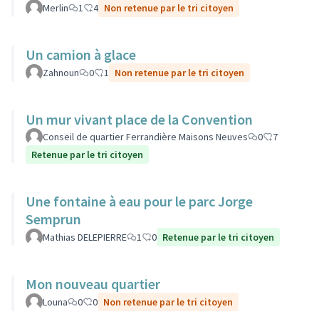
Merlin
1
4
Non retenue par le tri citoyen
Un camion à glace
Zahnoun
0
1
Non retenue par le tri citoyen
Un mur vivant place de la Convention
Conseil de quartier Ferrandière Maisons Neuves
0
7
Retenue par le tri citoyen
Une fontaine à eau pour le parc Jorge
Semprun
Mathias DELEPIERRE
1
0
Retenue par le tri citoyen
Mon nouveau quartier
Louna
0
0
Non retenue par le tri citoyen