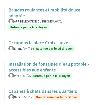
Balades roulantes et mobilité douce
adaptée
APF DELEGATION DU RHONE
0
2
Retenue par le tri citoyen
Occupons la place Croix-Luizet !
Emma
4
36
Retenue par le tri citoyen
Installation de fontaines d'eau potable -
accessibles aux enfants
WaLo
3
7
Retenue par le tri citoyen
Cabanes à chats dans les quartiers
Nanimu
0
1
Non retenue par le tri citoyen