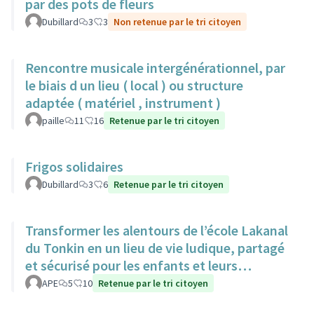
par des pots de fleurs
Dubillard
3
3
Non retenue par le tri citoyen
Rencontre musicale intergénérationnel, par
le biais d un lieu ( local ) ou structure
adaptée ( matériel , instrument )
paille
11
16
Retenue par le tri citoyen
Frigos solidaires
Dubillard
3
6
Retenue par le tri citoyen
Transformer les alentours de l’école Lakanal
du Tonkin en un lieu de vie ludique, partagé
et sécurisé pour les enfants et leurs
familles.
APE
5
10
Retenue par le tri citoyen