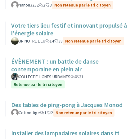
Nanou3232
2
3
Non retenue par le tri citoyen
Votre tiers lieu festif et innovant propulsé à
l'énergie solaire
UN NOTRE LIEU
14
38
Non retenue par le tri citoyen
ÉVÈNEMENT : un battle de danse
contemporaine en plein air
COLLECTIF LIGNES URBAINES
0
1
Retenue par le tri citoyen
Des tables de ping-pong à Jacques Monod
Cotton-tige
1
2
Non retenue par le tri citoyen
Installer des lampadaires solaires dans tt