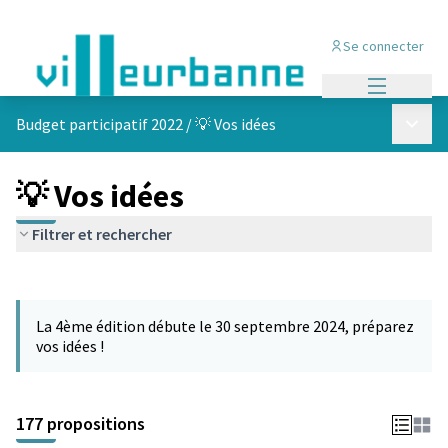
Se connecter
Menu princi
Menu p
Budget participatif 2022
/
💡 Vos idées
💡 Vos idées
Filtrer et rechercher
Passer la carte
Leaflet
|
©
OpenStreetMap
contributors
L'élément suivant est une carte qui présente les éléments de cet
+
La 4ème édition débute le 30 septembre 2024, préparez
−
vos idées !
177 propositions