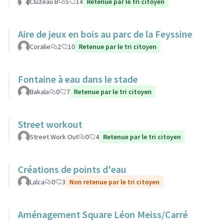
Cluzeau B
5
14
Retenue par le tri citoyen
Aire de jeux en bois au parc de la Feyssine
Coralie
2
10
Retenue par le tri citoyen
Fontaine à eau dans le stade
Bakala
0
7
Retenue par le tri citoyen
Street workout
Street Work Out
0
4
Retenue par le tri citoyen
Créations de points d'eau
Lalca
0
3
Non retenue par le tri citoyen
Aménagement Square Léon Meiss/Carré