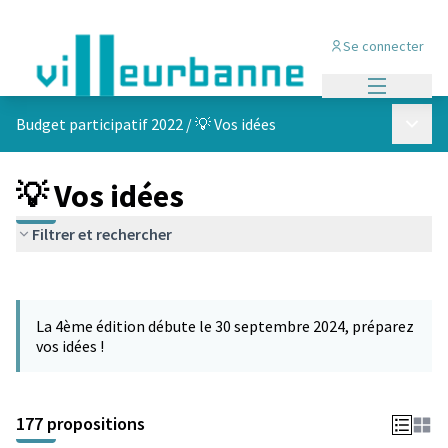
Se connecter
Menu princi
Menu p
Budget participatif 2022
/
💡 Vos idées
💡 Vos idées
Filtrer et rechercher
Passer la carte
Leaflet
|
©
OpenStreetMap
contributors
L'élément suivant est une carte qui présente les éléments de cet
+
La 4ème édition débute le 30 septembre 2024, préparez
−
vos idées !
177 propositions