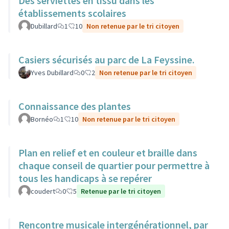
Des serviettes en tissu dans les
établissements scolaires
Dubillard
1
10
Non retenue par le tri citoyen
Casiers sécurisés au parc de La Feyssine.
Yves Dubillard
0
2
Non retenue par le tri citoyen
Connaissance des plantes
Bornéo
1
10
Non retenue par le tri citoyen
Plan en relief et en couleur et braille dans
chaque conseil de quartier pour permettre à
tous les handicaps à se repérer
coudert
0
5
Retenue par le tri citoyen
Rencontre musicale intergénérationnel, par