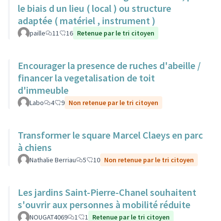
le biais d un lieu ( local ) ou structure
adaptée ( matériel , instrument )
paille
11
16
Retenue par le tri citoyen
Encourager la presence de ruches d'abeille /
financer la vegetalisation de toit
d'immeuble
Labo
4
9
Non retenue par le tri citoyen
Transformer le square Marcel Claeys en parc
à chiens
Nathalie Berriau
5
10
Non retenue par le tri citoyen
Les jardins Saint-Pierre-Chanel souhaitent
s'ouvrir aux personnes à mobilité réduite
NOUGAT4069
1
1
Retenue par le tri citoyen