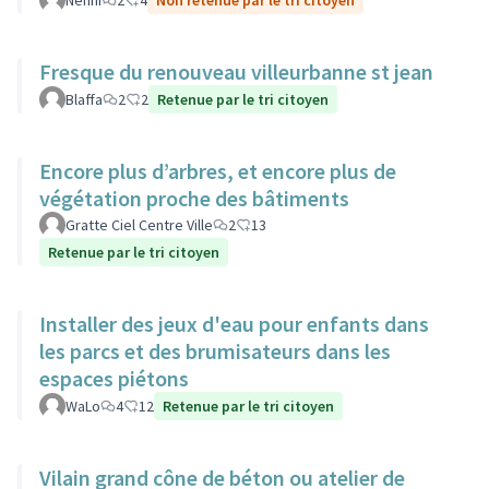
Nenni
2
4
Non retenue par le tri citoyen
Fresque du renouveau villeurbanne st jean
Blaffa
2
2
Retenue par le tri citoyen
Encore plus d’arbres, et encore plus de
végétation proche des bâtiments
Gratte Ciel Centre Ville
2
13
Retenue par le tri citoyen
Installer des jeux d'eau pour enfants dans
les parcs et des brumisateurs dans les
espaces piétons
WaLo
4
12
Retenue par le tri citoyen
Vilain grand cône de béton ou atelier de