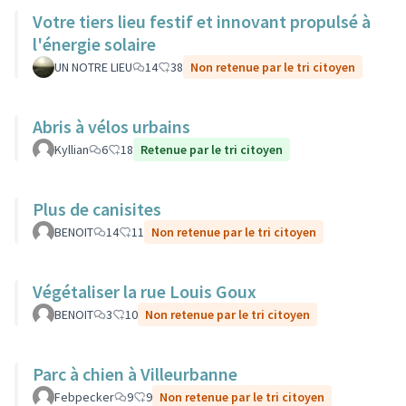
Votre tiers lieu festif et innovant propulsé à
l'énergie solaire
UN NOTRE LIEU
14
38
Non retenue par le tri citoyen
Abris à vélos urbains
Kyllian
6
18
Retenue par le tri citoyen
Plus de canisites
BENOIT
14
11
Non retenue par le tri citoyen
Végétaliser la rue Louis Goux
BENOIT
3
10
Non retenue par le tri citoyen
Parc à chien à Villeurbanne
Febpecker
9
9
Non retenue par le tri citoyen