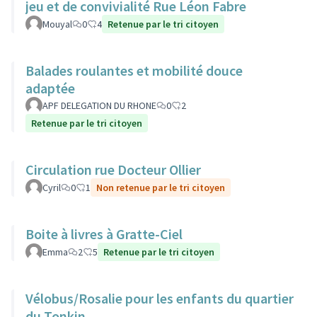
jeu et de convivialité Rue Léon Fabre
Mouyal
0
4
Retenue par le tri citoyen
Balades roulantes et mobilité douce
adaptée
APF DELEGATION DU RHONE
0
2
Retenue par le tri citoyen
Circulation rue Docteur Ollier
Cyril
0
1
Non retenue par le tri citoyen
Boite à livres à Gratte-Ciel
Emma
2
5
Retenue par le tri citoyen
Vélobus/Rosalie pour les enfants du quartier
du Tonkin