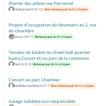
Planter des arbres rue Perroncel
Chabasseur
4
13
Non retenue par le tri citoyen
Projets d'occupation du tènement au 2, rue
du cimetière
Kessy
8
7
Retenue par le tri citoyen
Terrains de basket ou street ball quartier
buers/Cusset et/ou parc de la commune
Tep
13
4
Retenue par le tri citoyen
Concert au parc Chanteur
Matthieu Gauthey
2
7
Non retenue par le tri citoyen
Garage solidaire eco-responsable