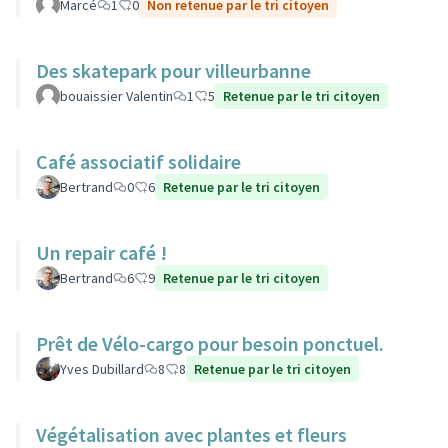
Marcé
1
0
Non retenue par le tri citoyen
Des skatepark pour villeurbanne
bouaissier Valentin
1
5
Retenue par le tri citoyen
Café associatif solidaire
Bertrand
0
6
Retenue par le tri citoyen
Un repair café !
Bertrand
6
9
Retenue par le tri citoyen
Prêt de Vélo-cargo pour besoin ponctuel.
Yves Dubillard
8
8
Retenue par le tri citoyen
Végétalisation avec plantes et fleurs