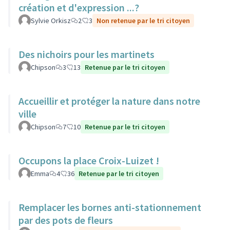
création et d'expression ...?
Sylvie Orkisz
2
3
Non retenue par le tri citoyen
Des nichoirs pour les martinets
Chipson
3
13
Retenue par le tri citoyen
Accueillir et protéger la nature dans notre
ville
Chipson
7
10
Retenue par le tri citoyen
Occupons la place Croix-Luizet !
Emma
4
36
Retenue par le tri citoyen
Remplacer les bornes anti-stationnement
par des pots de fleurs