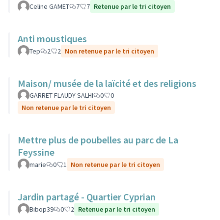
Celine GAMET
7
7
Retenue par le tri citoyen
Anti moustiques
Tep
2
2
Non retenue par le tri citoyen
Maison/ musée de la laïcité et des religions
GARRET-FLAUDY SALHI
0
0
Non retenue par le tri citoyen
Mettre plus de poubelles au parc de La
Feyssine
marie
0
1
Non retenue par le tri citoyen
Jardin partagé - Quartier Cyprian
Bibop39
0
2
Retenue par le tri citoyen