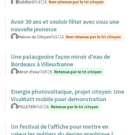
Dubillard
3
3
Non retenue par le tri citoyen
Avoir 30 ans et vouloir fêter avec vous une
nouvelle jeunesse
Maison du Citoyen
1
2
Non retenue par le tri citoyen
Une pataugeoire façon miroir d'eau de
Bordeaux à Villeurbanne
Miroir d'eau
0
5
Retenue par le tri citoyen
Energie photovoltaique, projet citoyen: Une
VivaWatt mobile pour demonstration
PELLETIER
1
6
Retenue par le tri citoyen
Un festival de l’affiche pour mettre en
valeur les métiers du design graphique !