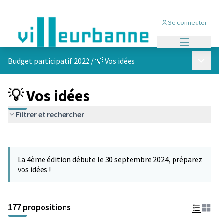
Se connecter
Menu princi
Menu p
Budget participatif 2022
/
💡 Vos idées
💡 Vos idées
Filtrer et rechercher
Passer la carte
Leaflet
|
©
OpenStreetMap
contributors
L'élément suivant est une carte qui présente les éléments de cet
+
La 4ème édition débute le 30 septembre 2024, préparez
−
vos idées !
177 propositions