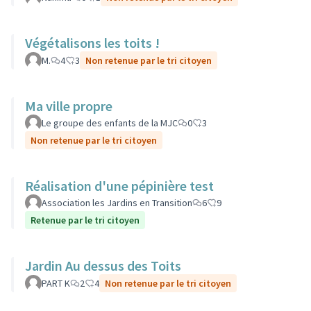
Végétalisons les toits !
M.
4
3
Non retenue par le tri citoyen
Ma ville propre
Le groupe des enfants de la MJC
0
3
Non retenue par le tri citoyen
Réalisation d'une pépinière test
Association les Jardins en Transition
6
9
Retenue par le tri citoyen
Jardin Au dessus des Toits
PART K
2
4
Non retenue par le tri citoyen