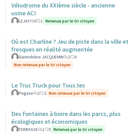
Vélodrome du XXIème siècle - ancienne
usine ACI
LEJAY
0
1
Retenue par le tri citoyen
Où est Charline ? Jeu de piste dans la ville et
fresques en réalité augmentée
Gwendoline JACQUEMIN
2
0
Non retenue par le tri citoyen
Le Truc Truck pour Tous.tes
Pegaze
2
2
Non retenue par le tri citoyen
Des fontaines à boire dans les parcs, plus
écologiques et économiques
TERRASSE
1
5
Retenue par le tri citoyen