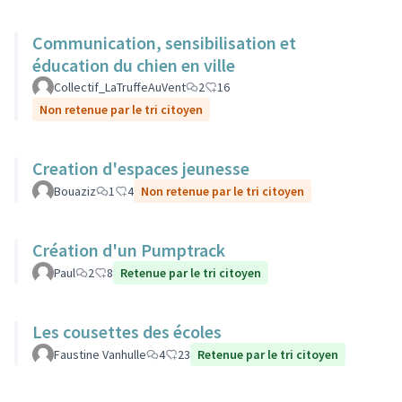
Communication, sensibilisation et
éducation du chien en ville
Collectif_LaTruffeAuVent
2
16
Non retenue par le tri citoyen
Creation d'espaces jeunesse
Bouaziz
1
4
Non retenue par le tri citoyen
Création d'un Pumptrack
Paul
2
8
Retenue par le tri citoyen
Les cousettes des écoles
Faustine Vanhulle
4
23
Retenue par le tri citoyen