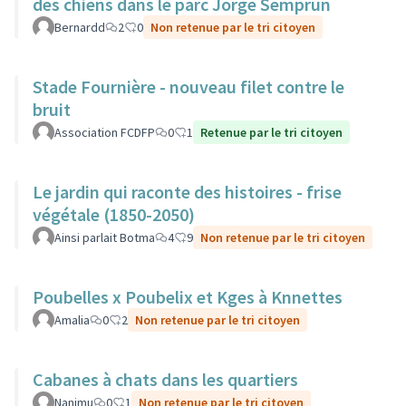
des chiens dans le parc Jorge Semprun
Bernardd
2
0
Non retenue par le tri citoyen
Stade Fournière - nouveau filet contre le
bruit
Association FCDFP
0
1
Retenue par le tri citoyen
Le jardin qui raconte des histoires - frise
végétale (1850-2050)
Ainsi parlait Botma
4
9
Non retenue par le tri citoyen
Poubelles x Poubelix et Kges à Knnettes
Amalia
0
2
Non retenue par le tri citoyen
Cabanes à chats dans les quartiers
Nanimu
0
1
Non retenue par le tri citoyen