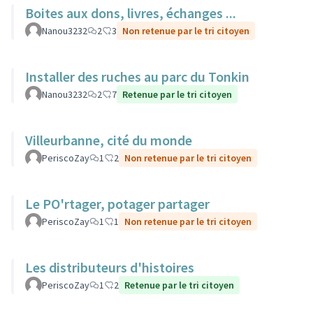
Boites aux dons, livres, échanges ...
Nanou3232
2
3
Non retenue par le tri citoyen
Installer des ruches au parc du Tonkin
Nanou3232
2
7
Retenue par le tri citoyen
Villeurbanne, cité du monde
PeriscoZay
1
2
Non retenue par le tri citoyen
Le PO'rtager, potager partager
PeriscoZay
1
1
Non retenue par le tri citoyen
Les distributeurs d'histoires
PeriscoZay
1
2
Retenue par le tri citoyen