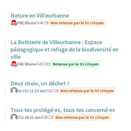
Nature en Vill’eurbanne
FNE Rhone
4
9
Non retenue par le tri citoyen
La Butinerie de Villeurbanne : Espace
pédagogique et refuge de la biodiversité en
ville
FNE Rhone
3
12
Retenue par le tri citoyen
Deux choix, un déchet !
Le CVJ 11-15 ans
1
3
Non retenue par le tri citoyen
Tous·tes protégé·es, tous·tes concerné·es
CVJ 16-21 ans
0
2
Non retenue par le tri citoyen