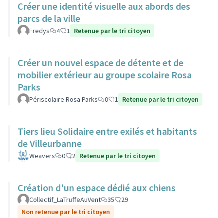
Créer une identité visuelle aux abords des
parcs de la ville
Fredys
4
1
Retenue par le tri citoyen
Créer un nouvel espace de détente et de
mobilier extérieur au groupe scolaire Rosa
Parks
Périscolaire Rosa Parks
0
1
Retenue par le tri citoyen
Tiers lieu Solidaire entre exilés et habitants
de Villeurbanne
Weavers
0
2
Retenue par le tri citoyen
Création d'un espace dédié aux chiens
Collectif_LaTruffeAuVent
35
29
Non retenue par le tri citoyen