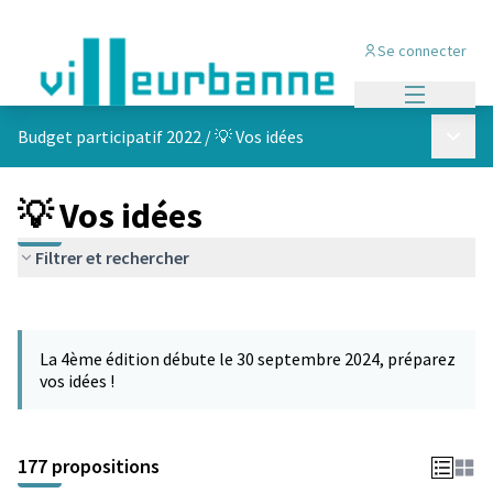
Se connecter
Menu princi
Menu p
Budget participatif 2022
/
💡 Vos idées
💡 Vos idées
Filtrer et rechercher
Passer la carte
Leaflet
|
©
OpenStreetMap
contributors
L'élément suivant est une carte qui présente les éléments de cet
+
La 4ème édition débute le 30 septembre 2024, préparez
−
vos idées !
177 propositions