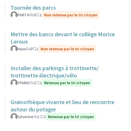
Tournée des parcs
PART K
0
1
Non retenue par le tri citoyen
Mettre des bancs devant le collège Morice
Leroux
Haua
0
1
Non retenue par le tri citoyen
Installer des parkings à trottinette/
trottinette électrique/vélo
VTAING
2
2
Retenue par le tri citoyen
Grainothèque vivante et lieu de rencontre
autour du potager
Séverine
1
3
Retenue par le tri citoyen