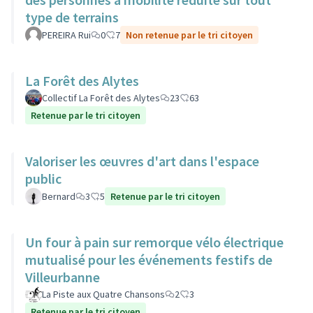
type de terrains
PEREIRA Rui
0
7
Non retenue par le tri citoyen
La Forêt des Alytes
Collectif La Forêt des Alytes
23
63
Retenue par le tri citoyen
Valoriser les œuvres d'art dans l'espace
public
Bernard
3
5
Retenue par le tri citoyen
Un four à pain sur remorque vélo électrique
mutualisé pour les événements festifs de
Villeurbanne
La Piste aux Quatre Chansons
2
3
Retenue par le tri citoyen