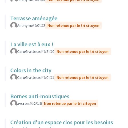
Terrasse aménagée
Anonyme
0
2
Non retenue par le tri citoyen
La ville est à eux !
CaroGratteciel
2
0
Non retenue par le tri citoyen
Colors in the city
CaroGratteciel
0
1
Non retenue par le tri citoyen
Bornes anti-moustiques
avcrois
2
6
Non retenue par le tri citoyen
Création d'un espace clos pour les besoins