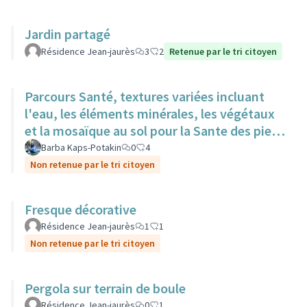
Jardin partagé
Résidence Jean-jaurès
3
2
Retenue par le tri citoyen
Parcours Santé, textures variées incluant
l'eau, les éléments minérales, les végétaux
et la mosaïque au sol pour la Sante des pieds
nus.
Barba Kaps-Potakin
0
4
Non retenue par le tri citoyen
Fresque décorative
Résidence Jean-jaurès
1
1
Non retenue par le tri citoyen
Pergola sur terrain de boule
Résidence Jean-jaurès
0
1