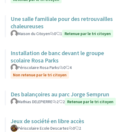
Une salle familiale pour des retrouvailles
chaleureuses
Maison du Citoyen
0
1
Retenue par le tri citoyen
Installation de banc devant le groupe
scolaire Rosa Parks
Périscolaire Rosa Parks
0
4
Non retenue par le tri citoyen
Des balançoires au parc Jorge Semprun
Mathias DELEPIERRE
2
2
Retenue par le tri citoyen
Jeux de société en libre accès
Périscolaire Ecole Descartes
0
2