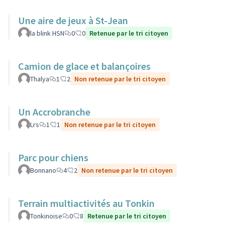
Une aire de jeux à St-Jean
la blink HSN
0
0
Retenue par le tri citoyen
Camion de glace et balançoires
Thalya
1
2
Non retenue par le tri citoyen
Un Accrobranche
Lrs
1
1
Non retenue par le tri citoyen
Parc pour chiens
Bonnano
4
2
Non retenue par le tri citoyen
Terrain multiactivités au Tonkin
Tonkinoise
0
8
Retenue par le tri citoyen