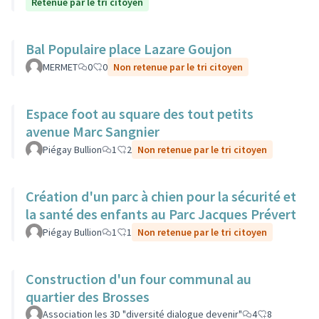
Retenue par le tri citoyen
Bal Populaire place Lazare Goujon
MERMET
0
0
Non retenue par le tri citoyen
Espace foot au square des tout petits
avenue Marc Sangnier
Piégay Bullion
1
2
Non retenue par le tri citoyen
Création d'un parc à chien pour la sécurité et
la santé des enfants au Parc Jacques Prévert
Piégay Bullion
1
1
Non retenue par le tri citoyen
Construction d'un four communal au
quartier des Brosses
Association les 3D "diversité dialogue devenir"
4
8