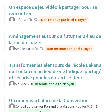
Un espace de jeu vidéo à partager pour se
rencontrer
Lefebvre
1
0
Non retenue par le tri citoyen
Aménagement autour du futur tiers-lieu de
la rue du Luizet
Amélie Tardif
3
1
Non retenue par le tri citoyen
Transformer les alentours de l’école Lakanal
du Tonkin en un lieu de vie ludique, partagé
et sécurisé pour les enfants et leurs
familles.
APE
5
10
Retenue par le tri citoyen
Un mur vivant place de la Convention
Conseil de quartier Ferrandière Maisons Neuves
0
7