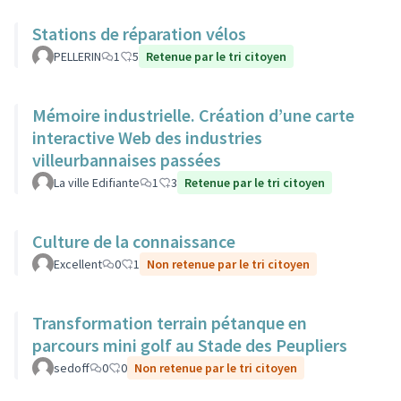
Stations de réparation vélos
PELLERIN
1
5
Retenue par le tri citoyen
Mémoire industrielle. Création d’une carte
interactive Web des industries
villeurbannaises passées
La ville Edifiante
1
3
Retenue par le tri citoyen
Culture de la connaissance
Excellent
0
1
Non retenue par le tri citoyen
Transformation terrain pétanque en
parcours mini golf au Stade des Peupliers
sedoff
0
0
Non retenue par le tri citoyen