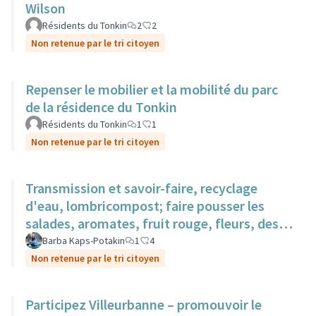
Wilson
Résidents du Tonkin
2
2
Non retenue par le tri citoyen
Repenser le mobilier et la mobilité du parc
de la résidence du Tonkin
Résidents du Tonkin
1
1
Non retenue par le tri citoyen
Transmission et savoir-faire, recyclage
d'eau, lombricompost; faire pousser les
salades, aromates, fruit rouge, fleurs, des
surfaces sur des toits.
Barba Kaps-Potakin
1
4
Non retenue par le tri citoyen
Participez Villeurbanne – promouvoir le