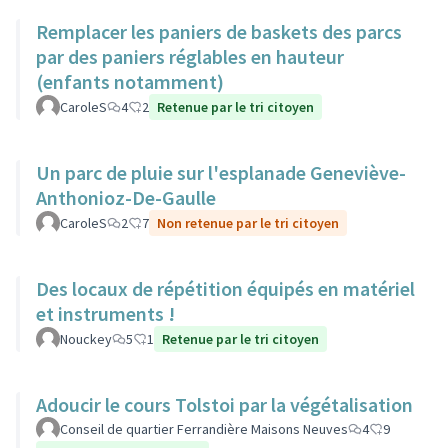
Remplacer les paniers de baskets des parcs
par des paniers réglables en hauteur
(enfants notamment)
CaroleS
4
2
Retenue par le tri citoyen
Un parc de pluie sur l'esplanade Geneviève-
Anthonioz-De-Gaulle
CaroleS
2
7
Non retenue par le tri citoyen
Des locaux de répétition équipés en matériel
et instruments !
Nouckey
5
1
Retenue par le tri citoyen
Adoucir le cours Tolstoi par la végétalisation
Conseil de quartier Ferrandière Maisons Neuves
4
9