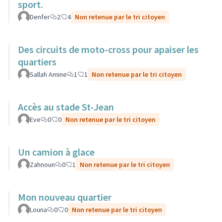
sport.
Denfer
2
4
Non retenue par le tri citoyen
Des circuits de moto-cross pour apaiser les
quartiers
Sallah Amine
1
1
Non retenue par le tri citoyen
Accès au stade St-Jean
Eve
0
0
Non retenue par le tri citoyen
Un camion à glace
Zahnoun
0
1
Non retenue par le tri citoyen
Mon nouveau quartier
Louna
0
0
Non retenue par le tri citoyen