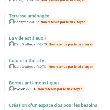
Terrasse aménagée
Anonyme
0
2
Non retenue par le tri citoyen
La ville est à eux !
CaroGratteciel
2
0
Non retenue par le tri citoyen
Colors in the city
CaroGratteciel
0
1
Non retenue par le tri citoyen
Bornes anti-moustiques
avcrois
2
6
Non retenue par le tri citoyen
Création d'un espace clos pour les besoins