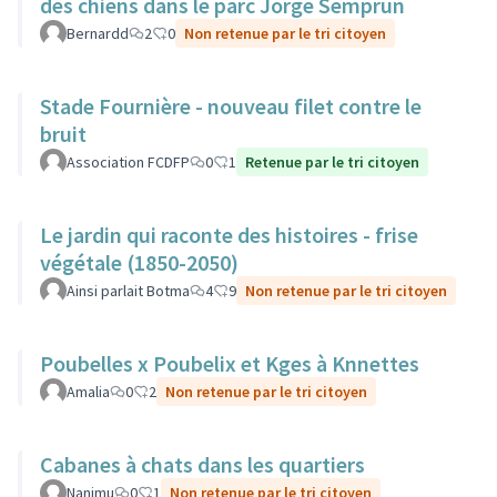
des chiens dans le parc Jorge Semprun
Bernardd
2
0
Non retenue par le tri citoyen
Stade Fournière - nouveau filet contre le
bruit
Association FCDFP
0
1
Retenue par le tri citoyen
Le jardin qui raconte des histoires - frise
végétale (1850-2050)
Ainsi parlait Botma
4
9
Non retenue par le tri citoyen
Poubelles x Poubelix et Kges à Knnettes
Amalia
0
2
Non retenue par le tri citoyen
Cabanes à chats dans les quartiers
Nanimu
0
1
Non retenue par le tri citoyen