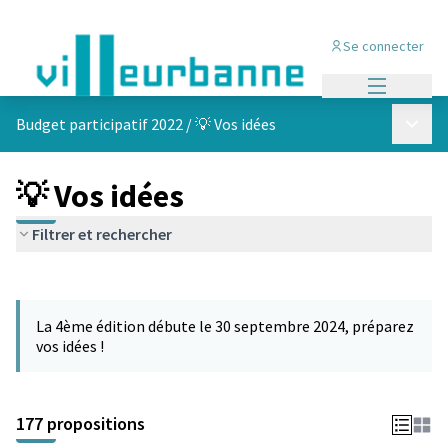
Se connecter
Menu princi
Menu p
Budget participatif 2022
/
💡 Vos idées
💡 Vos idées
Filtrer et rechercher
Passer la carte
Leaflet
|
©
OpenStreetMap
contributors
L'élément suivant est une carte qui présente les éléments de cet
+
La 4ème édition débute le 30 septembre 2024, préparez
−
vos idées !
177 propositions