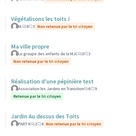
Végétalisons les toits !
M.
4
3
Non retenue par le tri citoyen
Ma ville propre
Le groupe des enfants de la MJC
0
3
Non retenue par le tri citoyen
Réalisation d'une pépinière test
Association les Jardins en Transition
6
9
Retenue par le tri citoyen
Jardin Au dessus des Toits
PART K
2
4
Non retenue par le tri citoyen