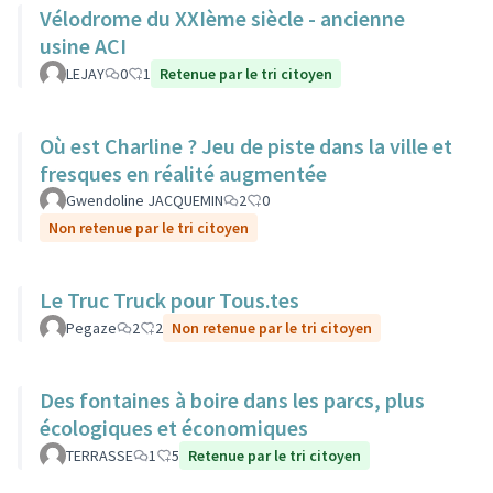
Vélodrome du XXIème siècle - ancienne
usine ACI
LEJAY
0
1
Retenue par le tri citoyen
Où est Charline ? Jeu de piste dans la ville et
fresques en réalité augmentée
Gwendoline JACQUEMIN
2
0
Non retenue par le tri citoyen
Le Truc Truck pour Tous.tes
Pegaze
2
2
Non retenue par le tri citoyen
Des fontaines à boire dans les parcs, plus
écologiques et économiques
TERRASSE
1
5
Retenue par le tri citoyen