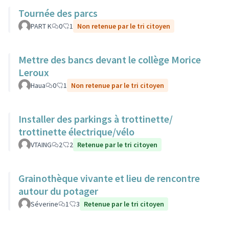
Tournée des parcs
PART K
0
1
Non retenue par le tri citoyen
Mettre des bancs devant le collège Morice
Leroux
Haua
0
1
Non retenue par le tri citoyen
Installer des parkings à trottinette/
trottinette électrique/vélo
VTAING
2
2
Retenue par le tri citoyen
Grainothèque vivante et lieu de rencontre
autour du potager
Séverine
1
3
Retenue par le tri citoyen