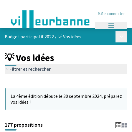
Se connecter
Menu princi
Menu p
Budget participatif 2022
/
💡 Vos idées
💡 Vos idées
Filtrer et rechercher
Passer la carte
Leaflet
|
©
OpenStreetMap
contributors
L'élément suivant est une carte qui présente les éléments de cet
+
La 4ème édition débute le 30 septembre 2024, préparez
−
vos idées !
177 propositions