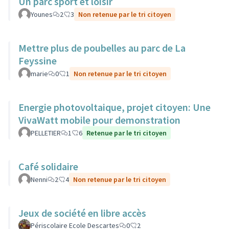
Un parc sport et loisir
Younes
2
3
Non retenue par le tri citoyen
Mettre plus de poubelles au parc de La
Feyssine
marie
0
1
Non retenue par le tri citoyen
Energie photovoltaique, projet citoyen: Une
VivaWatt mobile pour demonstration
PELLETIER
1
6
Retenue par le tri citoyen
Café solidaire
Nenni
2
4
Non retenue par le tri citoyen
Jeux de société en libre accès
Périscolaire Ecole Descartes
0
2