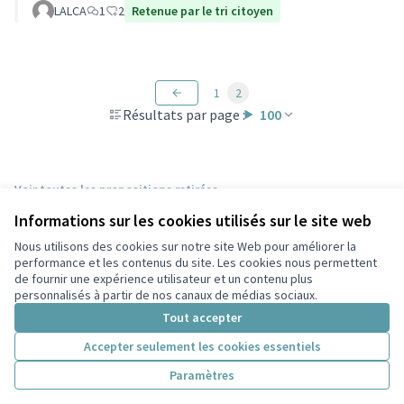
LALCA
1
2
Retenue par le tri citoyen
1
2
Résultats par page :
100
Voir toutes les propositions retirées
Informations sur les cookies utilisés sur le site web
Nous utilisons des cookies sur notre site Web pour améliorer la
Conditions d'utilisation
performance et les contenus du site. Les cookies nous permettent
Paramètres des cookies
de fournir une expérience utilisateur et un contenu plus
Participez Villeurbanne sur X
Participez Villeurbanne sur Facebook
Participez Villeurbanne sur Instagram
Participez Villeurbanne sur YouTube
personnalisés à partir de nos canaux de médias sociaux.
(Lien externe)
(Lien externe)
(Lien externe)
(Lien externe)
Tout accepter
Accepter seulement les cookies essentiels
Licence Cre
(Lien extern
Paramètres
(Lien externe)
Site réalisé grâce au
logiciel libre Decidim
.
(Lien externe)