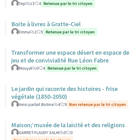
Tep
13
4
Retenue par le tri citoyen
Boite à livres à Gratte-Ciel
Emma
2
5
Retenue par le tri citoyen
Transformer une espace désert en espace de
jeu et de convivialité Rue Léon Fabre
Mouyal
0
4
Retenue par le tri citoyen
Le jardin qui raconte des histoires - frise
végétale (1850-2050)
Ainsi parlait Botma
4
9
Non retenue par le tri citoyen
Maison/ musée de la laïcité et des religions
GARRET-FLAUDY SALHI
0
0