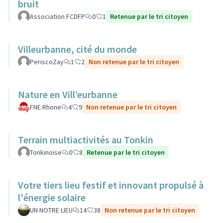
bruit
Association FCDFP
0
1
Retenue par le tri citoyen
Villeurbanne, cité du monde
PeriscoZay
1
2
Non retenue par le tri citoyen
Nature en Vill’eurbanne
FNE Rhone
4
9
Non retenue par le tri citoyen
Terrain multiactivités au Tonkin
Tonkinoise
0
8
Retenue par le tri citoyen
Votre tiers lieu festif et innovant propulsé à
l'énergie solaire
UN NOTRE LIEU
14
38
Non retenue par le tri citoyen