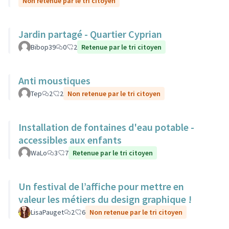
Non retenue par le tri citoyen
Jardin partagé - Quartier Cyprian
Bibop39
0
2
Retenue par le tri citoyen
Anti moustiques
Tep
2
2
Non retenue par le tri citoyen
Installation de fontaines d'eau potable -
accessibles aux enfants
WaLo
3
7
Retenue par le tri citoyen
Un festival de l’affiche pour mettre en
valeur les métiers du design graphique !
LisaPauget
2
6
Non retenue par le tri citoyen