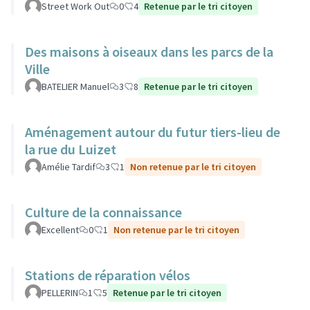
Street Work Out
0
4
Retenue par le tri citoyen
Des maisons à oiseaux dans les parcs de la
Ville
BATELIER Manuel
3
8
Retenue par le tri citoyen
Aménagement autour du futur tiers-lieu de
la rue du Luizet
Amélie Tardif
3
1
Non retenue par le tri citoyen
Culture de la connaissance
Excellent
0
1
Non retenue par le tri citoyen
Stations de réparation vélos
PELLERIN
1
5
Retenue par le tri citoyen