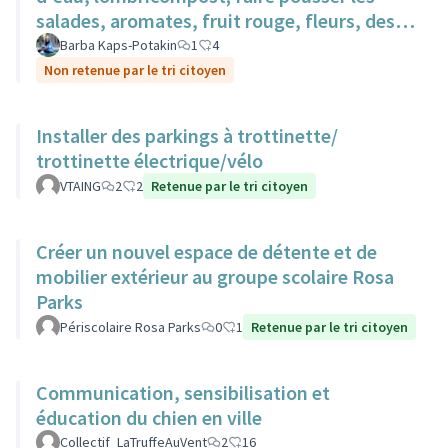
salades, aromates, fruit rouge, fleurs, des
surfaces sur des toits.
Barba Kaps-Potakin
1
4
Non retenue par le tri citoyen
Installer des parkings à trottinette/
trottinette électrique/vélo
VTAING
2
2
Retenue par le tri citoyen
Créer un nouvel espace de détente et de
mobilier extérieur au groupe scolaire Rosa
Parks
Périscolaire Rosa Parks
0
1
Retenue par le tri citoyen
Communication, sensibilisation et
éducation du chien en ville
Collectif_LaTruffeAuVent
2
16