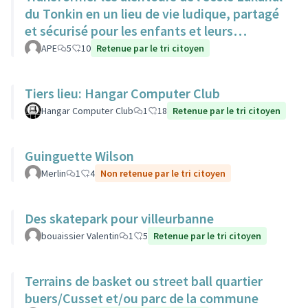
du Tonkin en un lieu de vie ludique, partagé
et sécurisé pour les enfants et leurs
familles.
APE
5
10
Retenue par le tri citoyen
Tiers lieu: Hangar Computer Club
Hangar Computer Club
1
18
Retenue par le tri citoyen
Guinguette Wilson
Merlin
1
4
Non retenue par le tri citoyen
Des skatepark pour villeurbanne
bouaissier Valentin
1
5
Retenue par le tri citoyen
Terrains de basket ou street ball quartier
buers/Cusset et/ou parc de la commune