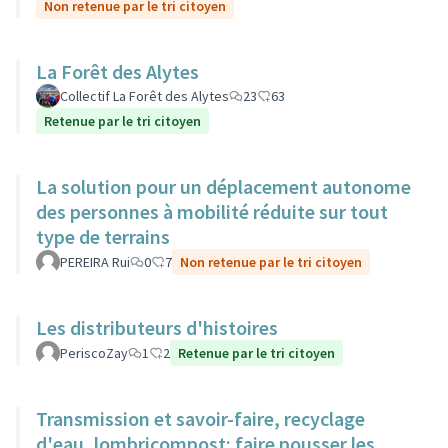
Non retenue par le tri citoyen
La Forêt des Alytes
Collectif La Forêt des Alytes
23
63
Retenue par le tri citoyen
La solution pour un déplacement autonome
des personnes à mobilité réduite sur tout
type de terrains
PEREIRA Rui
0
7
Non retenue par le tri citoyen
Les distributeurs d'histoires
PeriscoZay
1
2
Retenue par le tri citoyen
Transmission et savoir-faire, recyclage
d'eau, lombricompost; faire pousser les