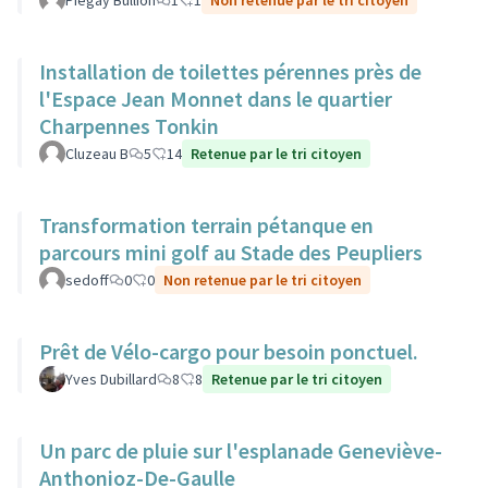
Piégay Bullion
1
1
Non retenue par le tri citoyen
Installation de toilettes pérennes près de
l'Espace Jean Monnet dans le quartier
Charpennes Tonkin
Cluzeau B
5
14
Retenue par le tri citoyen
Transformation terrain pétanque en
parcours mini golf au Stade des Peupliers
sedoff
0
0
Non retenue par le tri citoyen
Prêt de Vélo-cargo pour besoin ponctuel.
Yves Dubillard
8
8
Retenue par le tri citoyen
Un parc de pluie sur l'esplanade Geneviève-
Anthonioz-De-Gaulle