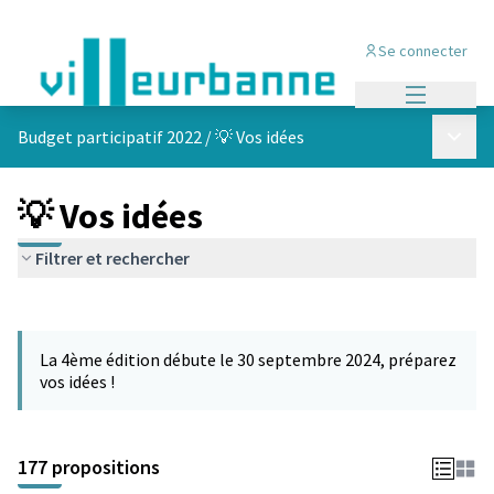
Se connecter
Menu princi
Menu p
Budget participatif 2022
/
💡 Vos idées
💡 Vos idées
Filtrer et rechercher
Passer la carte
Leaflet
|
©
OpenStreetMap
contributors
L'élément suivant est une carte qui présente les éléments de cet
+
La 4ème édition débute le 30 septembre 2024, préparez
−
vos idées !
177 propositions