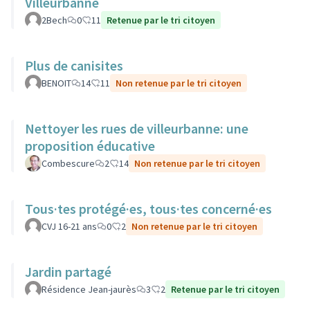
Villeurbanne
2Bech
0
11
Retenue par le tri citoyen
Plus de canisites
BENOIT
14
11
Non retenue par le tri citoyen
Nettoyer les rues de villeurbanne: une
proposition éducative
Combescure
2
14
Non retenue par le tri citoyen
Tous·tes protégé·es, tous·tes concerné·es
CVJ 16-21 ans
0
2
Non retenue par le tri citoyen
Jardin partagé
Résidence Jean-jaurès
3
2
Retenue par le tri citoyen