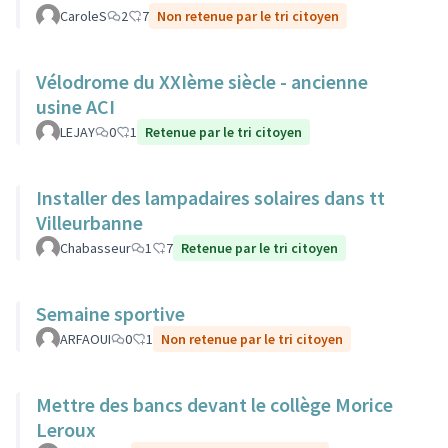
CaroleS
2
7
Non retenue par le tri citoyen
Vélodrome du XXIème siècle - ancienne
usine ACI
LEJAY
0
1
Retenue par le tri citoyen
Installer des lampadaires solaires dans tt
Villeurbanne
Chabasseur
1
7
Retenue par le tri citoyen
Semaine sportive
ARFAOUI
0
1
Non retenue par le tri citoyen
Mettre des bancs devant le collège Morice
Leroux