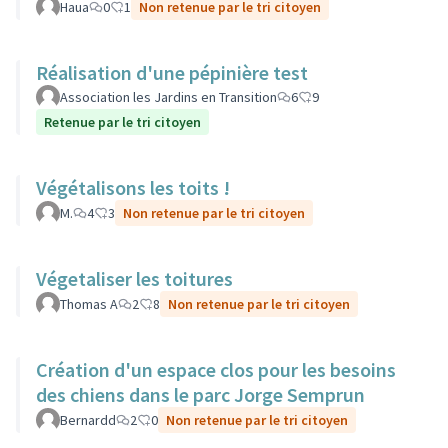
Haua
0
1
Non retenue par le tri citoyen
Réalisation d'une pépinière test
Association les Jardins en Transition
6
9
Retenue par le tri citoyen
Végétalisons les toits !
M.
4
3
Non retenue par le tri citoyen
Végetaliser les toitures
Thomas A
2
8
Non retenue par le tri citoyen
Création d'un espace clos pour les besoins
des chiens dans le parc Jorge Semprun
Bernardd
2
0
Non retenue par le tri citoyen