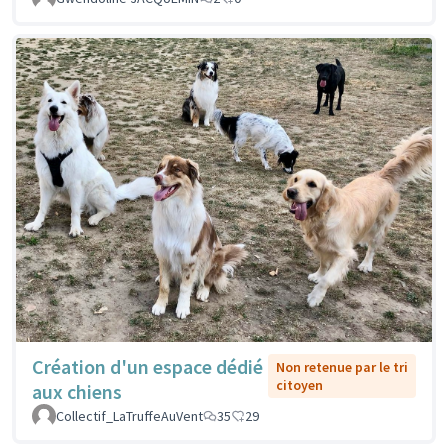
Création d'un espace dédié
Non retenue par le tri
citoyen
aux chiens
Collectif_LaTruffeAuVent
35
29