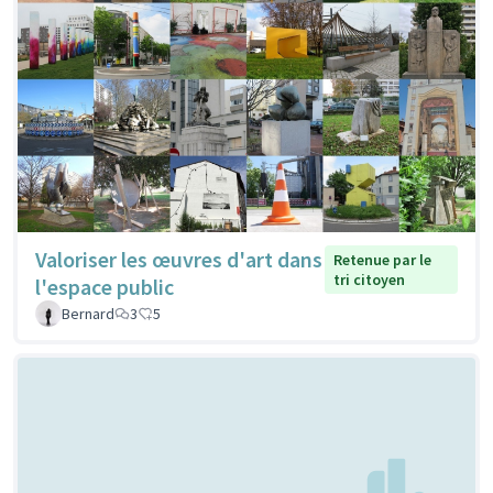
Valoriser les œuvres d'art dans
Retenue par le
tri citoyen
l'espace public
Bernard
3
5