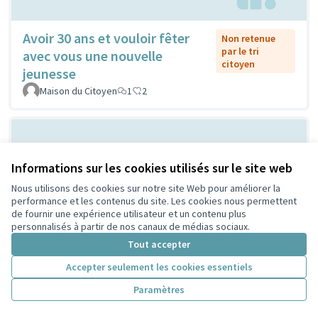
Avoir 30 ans et vouloir fêter
Non retenue
par le tri
avec vous une nouvelle
citoyen
jeunesse
Maison du Citoyen
1
2
Informations sur les cookies utilisés sur le site web
Nous utilisons des cookies sur notre site Web pour améliorer la
performance et les contenus du site. Les cookies nous permettent
de fournir une expérience utilisateur et un contenu plus
personnalisés à partir de nos canaux de médias sociaux.
Vilain grand cône de béton ou
Tout accepter
Non retenue
par le tri
atelier de création et
Accepter seulement les cookies essentiels
citoyen
d'expression ...?
Paramètres
Sylvie Orkisz
2
3