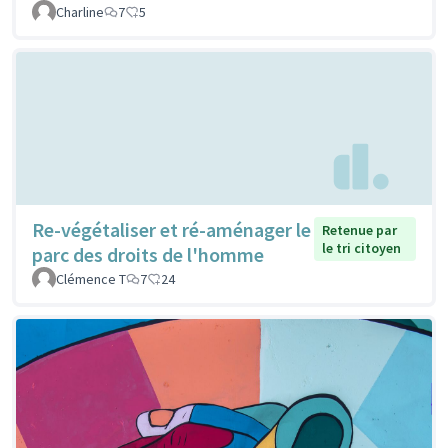
Charline
7
5
Re-végétaliser et ré-aménager le
Retenue par
le tri citoyen
parc des droits de l'homme
Clémence T
7
24