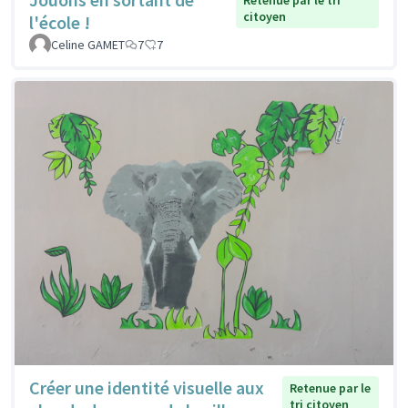
Retenue par le tri
citoyen
l'école !
Celine GAMET
7
7
Créer une identité visuelle aux
Retenue par le
tri citoyen