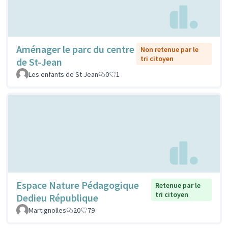
Aménager le parc du centre
Non retenue par le
tri citoyen
de St-Jean
Les enfants de St Jean
0
1
Espace Nature Pédagogique
Retenue par le
tri citoyen
Dedieu République
Martignolles
20
79