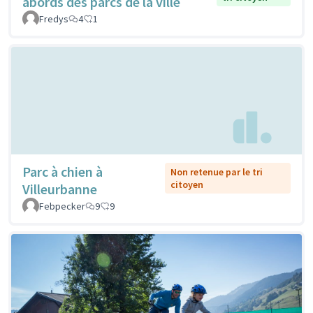
abords des parcs de la ville
Fredys
4
1
Parc à chien à
Non retenue par le tri
citoyen
Villeurbanne
Febpecker
9
9