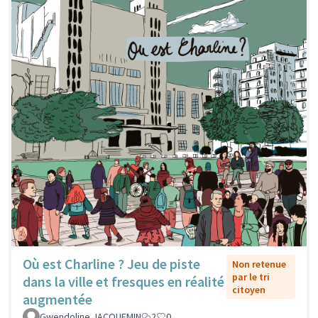
Où est Charline ? Jeu de piste
Non retenue
par le tri
dans la ville et fresques en réalité
citoyen
augmentée
Gwendoline JACQUEMIN
2
0