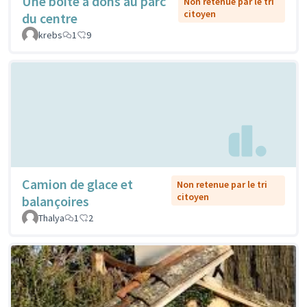
Une boîte à dons au parc
Non retenue par le tri
citoyen
du centre
krebs
1
9
Camion de glace et
Non retenue par le tri
citoyen
balançoires
Thalya
1
2