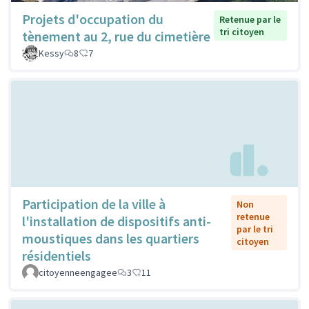
Projets d'occupation du
Retenue par le
tri citoyen
tènement au 2, rue du cimetière
Kessy
8
7
Participation de la ville à
Non
retenue
l'installation de dispositifs anti-
par le tri
moustiques dans les quartiers
citoyen
résidentiels
citoyenneengagee
3
11