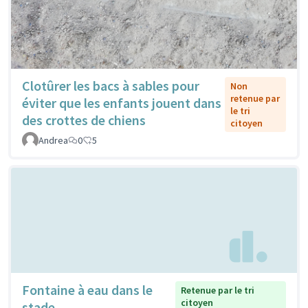
Clotûrer les bacs à sables pour
Non
retenue par
éviter que les enfants jouent dans
le tri
des crottes de chiens
citoyen
Andrea
0
5
Fontaine à eau dans le
Retenue par le tri
citoyen
stade