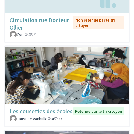
Circulation rue Docteur
Non retenue par le tri
citoyen
Ollier
Cyril
0
1
Les cousettes des écoles
Retenue par le tri citoyen
Faustine Vanhulle
4
23