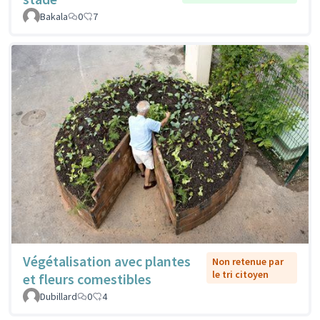
Bakala
0
7
Végétalisation avec plantes
Non retenue par
le tri citoyen
et fleurs comestibles
Dubillard
0
4