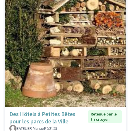
Des Hôtels à Petites Bêtes
Retenue par le
tri citoyen
pour les parcs de la Ville
BATELIER Manuel
2
5