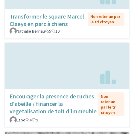
Transformer le square Marcel
Non retenue par
le tri citoyen
Claeys en parc à chiens
Nathalie Berriau
5
10
Encourager la presence de ruches
Non
retenue
d'abeille / financer la
par le tri
vegetalisation de toit d'immeuble
citoyen
Labo
4
9