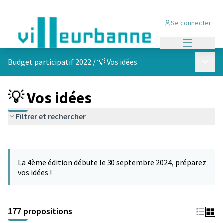
Se connecter
Menu princi
Menu p
Budget participatif 2022
/
💡 Vos idées
💡 Vos idées
Filtrer et rechercher
Passer la carte
Leaflet
|
©
OpenStreetMap
contributors
L'élément suivant est une carte qui présente les éléments de cet
+
La 4ème édition débute le 30 septembre 2024, préparez
−
vos idées !
177 propositions