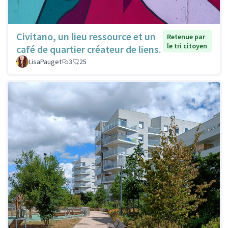
Civitano, un lieu ressource et un
Retenue par
le tri citoyen
café de quartier créateur de liens.
LisaPauget
3
25