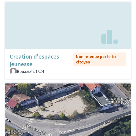
Creation d'espaces
Non retenue par le tri
citoyen
jeunesse
Bouaziz
1
4