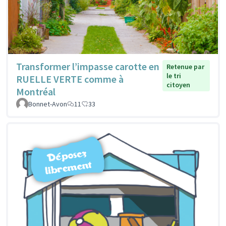
Transformer l’impasse carotte en
Retenue par
le tri
RUELLE VERTE comme à
citoyen
Montréal
Bonnet-Avon
11
33