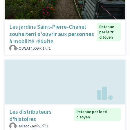
Les jardins Saint-Pierre-Chanel
Retenue
par le tri
souhaitent s'ouvrir aux personnes
citoyen
à mobilité réduite
NOUGAT4069
1
1
Les distributeurs
Retenue par le tri
citoyen
d'histoires
PeriscoZay
1
2