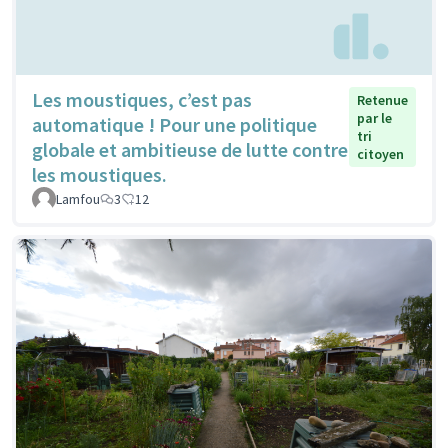
Les moustiques, c’est pas
Retenue
par le
automatique ! Pour une politique
tri
globale et ambitieuse de lutte contre
citoyen
les moustiques.
Lamfou
3
12