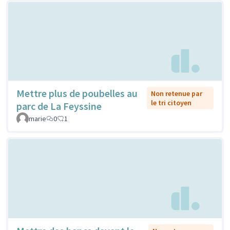
Mettre plus de poubelles au
Non retenue par
le tri citoyen
parc de La Feyssine
marie
0
1