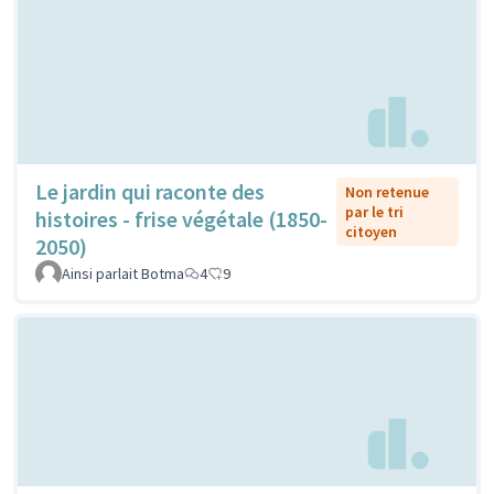
Le jardin qui raconte des
Non retenue
par le tri
histoires - frise végétale (1850-
citoyen
2050)
Ainsi parlait Botma
4
9