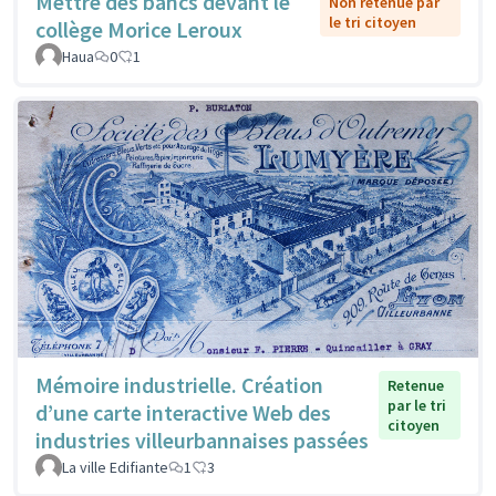
Mettre des bancs devant le
Non retenue par
le tri citoyen
collège Morice Leroux
Haua
0
1
Mémoire industrielle. Création
Retenue
par le tri
d’une carte interactive Web des
citoyen
industries villeurbannaises passées
La ville Edifiante
1
3