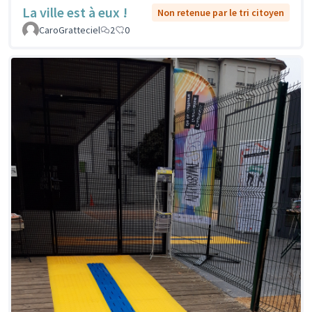
La ville est à eux !
Non retenue par le tri citoyen
CaroGratteciel
2
0