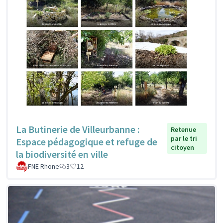
La Butinerie de Villeurbanne :
Retenue
par le tri
Espace pédagogique et refuge de
citoyen
la biodiversité en ville
FNE Rhone
3
12