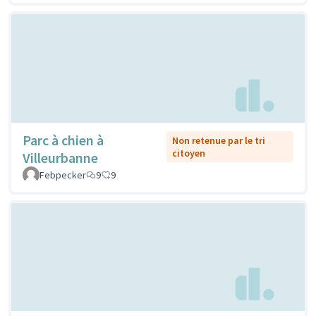
Parc à chien à
Non retenue par le tri
citoyen
Villeurbanne
Febpecker
9
9