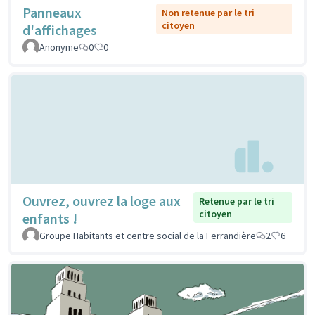
Panneaux
Non retenue par le tri
citoyen
d'affichages
Anonyme
0
0
Ouvrez, ouvrez la loge aux
Retenue par le tri
citoyen
enfants !
Groupe Habitants et centre social de la Ferrandière
2
6