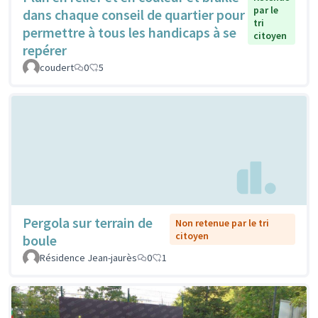
par le
dans chaque conseil de quartier pour
tri
permettre à tous les handicaps à se
citoyen
repérer
coudert
0
5
Pergola sur terrain de
Non retenue par le tri
citoyen
boule
Résidence Jean-jaurès
0
1