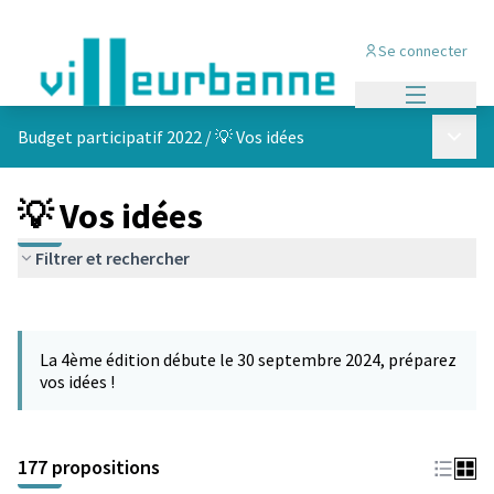
Se connecter
Menu princi
Menu p
Budget participatif 2022
/
💡 Vos idées
💡 Vos idées
Filtrer et rechercher
Passer la carte
Leaflet
|
©
OpenStreetMap
contributors
L'élément suivant est une carte qui présente les éléments de cet
+
La 4ème édition débute le 30 septembre 2024, préparez
−
vos idées !
177 propositions