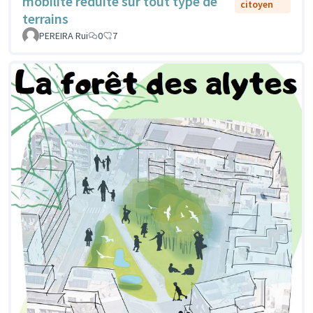
mobilité réduite sur tout type de
citoyen
terrains
PEREIRA Rui
0
7