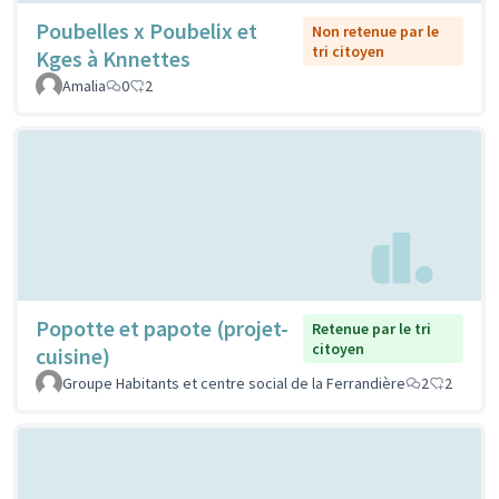
Poubelles x Poubelix et
Non retenue par le
tri citoyen
Kges à Knnettes
Amalia
0
2
Popotte et papote (projet-
Retenue par le tri
citoyen
cuisine)
Groupe Habitants et centre social de la Ferrandière
2
2