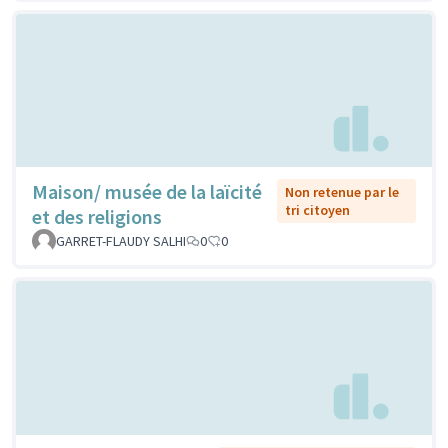
Maison/ musée de la laïcité
Non retenue par le
tri citoyen
et des religions
GARRET-FLAUDY SALHI
0
0