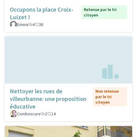
Occupons la place Croix-
Retenue par le tri
citoyen
Luizet !
Emma
4
36
Nettoyer les rues de
Non retenue
par le tri
villeurbanne: une proposition
citoyen
éducative
Combescure
2
14