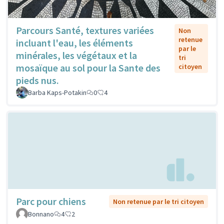
Parcours Santé, textures variées
Non
retenue
incluant l'eau, les éléments
par le
minérales, les végétaux et la
tri
mosaïque au sol pour la Sante des
citoyen
pieds nus.
Barba Kaps-Potakin
0
4
Parc pour chiens
Non retenue par le tri citoyen
Bonnano
4
2