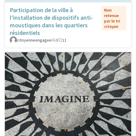
Participation de la ville à
Non
retenue
l'installation de dispositifs anti-
par le tri
moustiques dans les quartiers
citoyen
résidentiels
citoyenneengagee
3
11