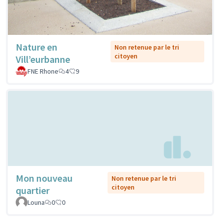
Nature en
Non retenue par le tri
citoyen
Vill’eurbanne
FNE Rhone
4
9
Mon nouveau
Non retenue par le tri
citoyen
quartier
Louna
0
0