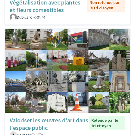
Végétalisation avec plantes
Non retenue par
le tri citoyen
et fleurs comestibles
Dubillard
0
4
Valoriser les œuvres d'art dans
Retenue par le
tri citoyen
l'espace public
Bernard
3
5