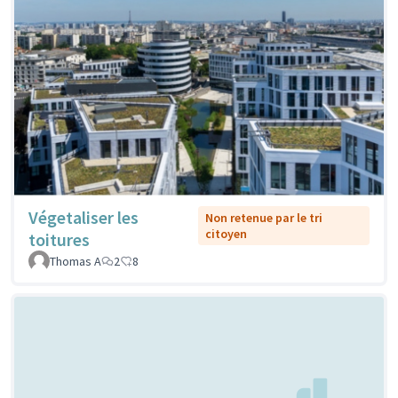
Végetaliser les
Non retenue par le tri
citoyen
toitures
Thomas A
2
8