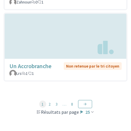
Zahnoun
0
1
Un Accrobranche
Non retenue par le tri citoyen
Lrs
1
1
1
2
3
…
8
Résultats par page :
25