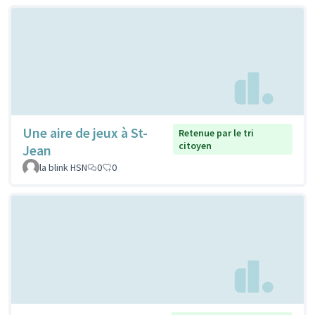
Une aire de jeux à St-
Retenue par le tri
citoyen
Jean
la blink HSN
0
0