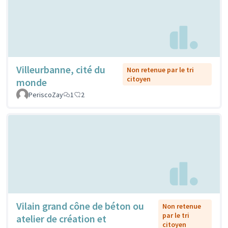
Villeurbanne, cité du
Non retenue par le tri
citoyen
monde
PeriscoZay
1
2
Vilain grand cône de béton ou
Non retenue
par le tri
atelier de création et
citoyen