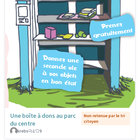
Une boîte à dons au parc
Non retenue par le tri
citoyen
du centre
krebs
1
9