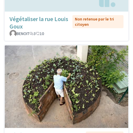
Végétaliser la rue Louis
Non retenue par le tri
citoyen
Goux
BENOIT
3
10