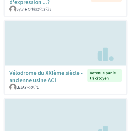
d'expression ...?
Sylvie Orkisz
2
3
Vélodrome du XXIème siècle -
Retenue par le
tri citoyen
ancienne usine ACI
LEJAY
0
1