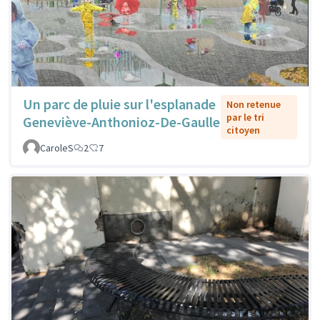
Un parc de pluie sur l'esplanade
Non retenue
par le tri
Geneviève-Anthonioz-De-Gaulle
citoyen
CaroleS
2
7