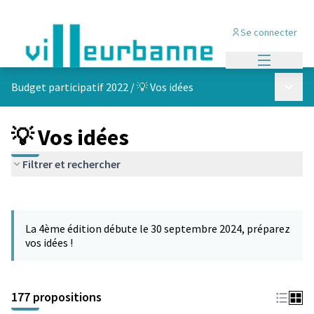
Se connecter
Menu princi
Menu p
Budget participatif 2022
/
💡 Vos idées
💡 Vos idées
Filtrer et rechercher
Passer la carte
Leaflet
|
©
OpenStreetMap
contributors
L'élément suivant est une carte qui présente les éléments de cet
+
La 4ème édition débute le 30 septembre 2024, préparez
−
vos idées !
177 propositions