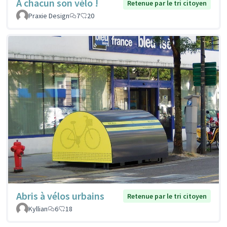
À chacun son vélo !
Retenue par le tri citoyen
Praxie Design
7
20
Abris à vélos urbains
Retenue par le tri citoyen
Kyllian
6
18