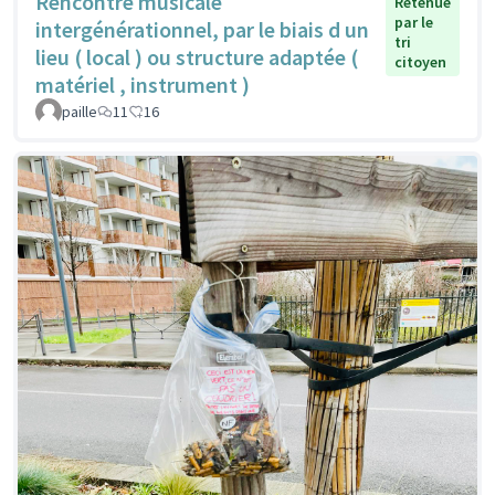
Rencontre musicale
Retenue
par le
intergénérationnel, par le biais d un
tri
lieu ( local ) ou structure adaptée (
citoyen
matériel , instrument )
paille
11
16