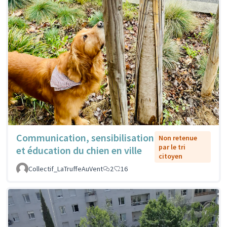
Communication, sensibilisation
Non retenue
par le tri
et éducation du chien en ville
citoyen
Collectif_LaTruffeAuVent
2
16