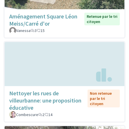
Aménagement Square Léon
Retenue par le tri
citoyen
Meiss/Carré d'or
Vanessa
3
15
Nettoyer les rues de
Non retenue
par le tri
villeurbanne: une proposition
citoyen
éducative
Combescure
2
14