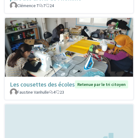
Clémence T
7
24
Les cousettes des écoles
Retenue par le tri citoyen
Faustine Vanhulle
4
23