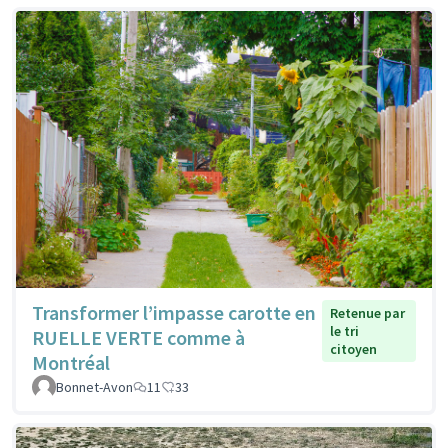
Transformer l’impasse carotte en
Retenue par
le tri
RUELLE VERTE comme à
citoyen
Montréal
Bonnet-Avon
11
33