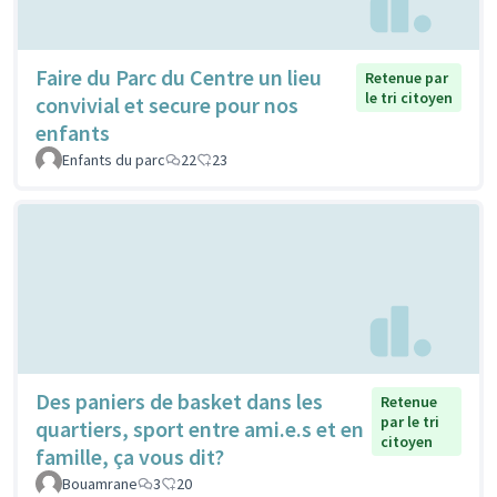
Faire du Parc du Centre un lieu
Retenue par
le tri citoyen
convivial et secure pour nos
enfants
Enfants du parc
22
23
Des paniers de basket dans les
Retenue
par le tri
quartiers, sport entre ami.e.s et en
citoyen
famille, ça vous dit?
Bouamrane
3
20