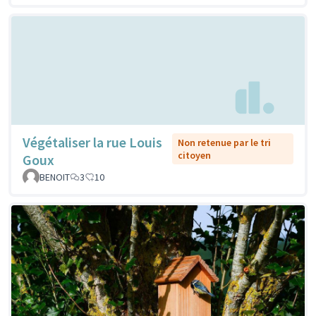
Végétaliser la rue Louis
Non retenue par le tri
citoyen
Goux
BENOIT
3
10