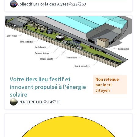
Collectif La Forêt des Alytes
23
63
Votre tiers lieu festif et
Non retenue
par le tri
innovant propulsé à l'énergie
citoyen
solaire
UN NOTRE LIEU
14
38