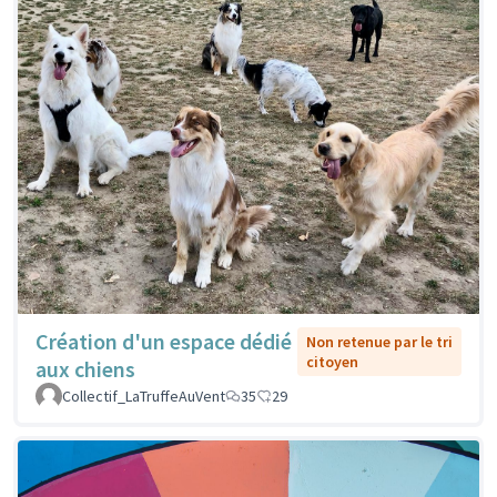
Création d'un espace dédié
Non retenue par le tri
citoyen
aux chiens
Collectif_LaTruffeAuVent
35
29