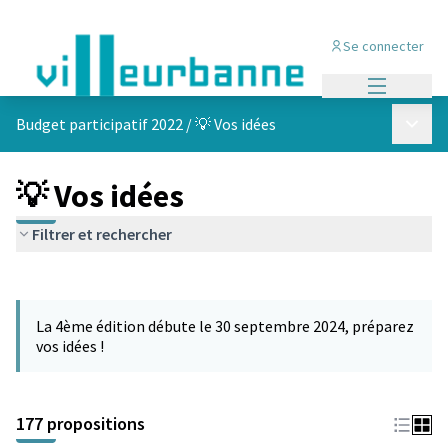
Se connecter
Menu princi
Menu p
Budget participatif 2022
/
💡 Vos idées
💡 Vos idées
Filtrer et rechercher
Passer la carte
Leaflet
|
©
OpenStreetMap
contributors
L'élément suivant est une carte qui présente les éléments de cet
+
La 4ème édition débute le 30 septembre 2024, préparez
−
vos idées !
177 propositions