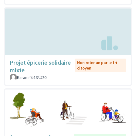
Projet épicerie solidaire
Non retenue par le tri
citoyen
mixte
Karami
13
20