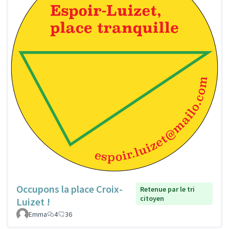
Occupons la place Croix-
Retenue par le tri
citoyen
Luizet !
Emma
4
36