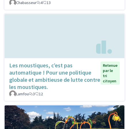
Chabasseur
4
13
Les moustiques, c’est pas
Retenue
par le
automatique ! Pour une politique
tri
globale et ambitieuse de lutte contre
citoyen
les moustiques.
Lamfou
3
12