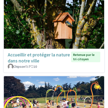
Accueillir et protéger la nature
Retenue par le
tri citoyen
dans notre ville
Chipson
7
10