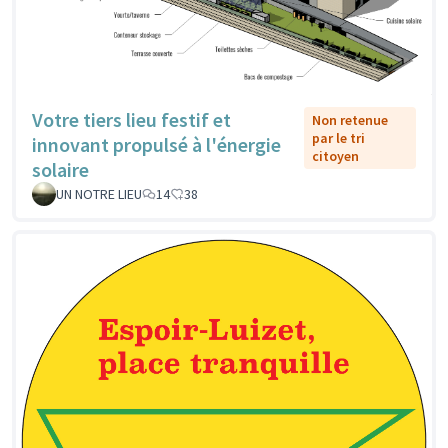
Votre tiers lieu festif et
Non retenue
par le tri
innovant propulsé à l'énergie
citoyen
solaire
UN NOTRE LIEU
14
38