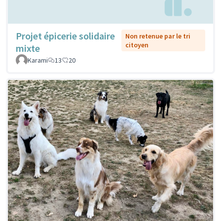
Projet épicerie solidaire
Non retenue par le tri
citoyen
mixte
Karami
13
20