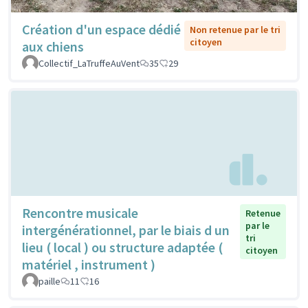
Création d'un espace dédié
Non retenue par le tri
citoyen
aux chiens
Collectif_LaTruffeAuVent
35
29
Rencontre musicale
Retenue
par le
intergénérationnel, par le biais d un
tri
lieu ( local ) ou structure adaptée (
citoyen
matériel , instrument )
paille
11
16