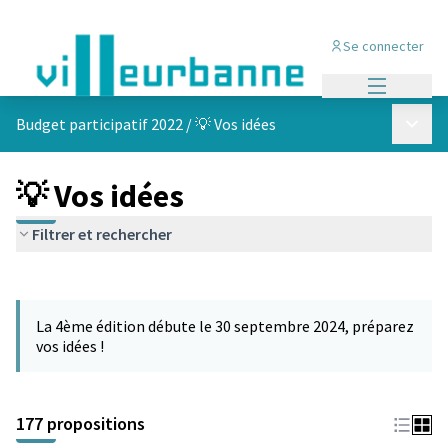
Se connecter
Menu princi
Menu p
Budget participatif 2022
/
💡 Vos idées
💡 Vos idées
Filtrer et rechercher
Passer la carte
Leaflet
|
©
OpenStreetMap
contributors
L'élément suivant est une carte qui présente les éléments de cet
+
La 4ème édition débute le 30 septembre 2024, préparez
−
vos idées !
177 propositions