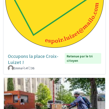
Occupons la place Croix-
Retenue par le tri
citoyen
Luizet !
Emma
4
36