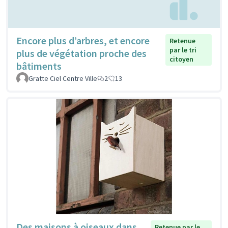
Encore plus d’arbres, et encore
Retenue
par le tri
plus de végétation proche des
citoyen
bâtiments
Gratte Ciel Centre Ville
2
13
Des maisons à oiseaux dans
Retenue par le