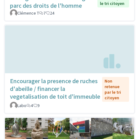
le tri citoyen
parc des droits de l'homme
Clémence T
7
24
Encourager la presence de ruches
Non
retenue
d'abeille / financer la
par le tri
vegetalisation de toit d'immeuble
citoyen
Labo
4
9