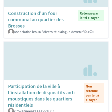
Construction d'un four
Retenue par
le tri citoyen
communal au quartier des
Brosses
Association les 3D "diversité dialogue devenir"
4
8
Participation de la ville à
Non
retenue
l'installation de dispositifs anti-
par le tri
moustiques dans les quartiers
citoyen
résidentiels
citoyenneengagee
3
11