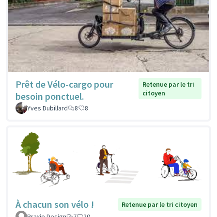
Prêt de Vélo-cargo pour
Retenue par le tri
citoyen
besoin ponctuel.
Yves Dubillard
8
8
À chacun son vélo !
Retenue par le tri citoyen
Praxie Design
7
20