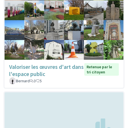
Valoriser les œuvres d'art dans
Retenue par le
tri citoyen
l'espace public
Bernard
3
5