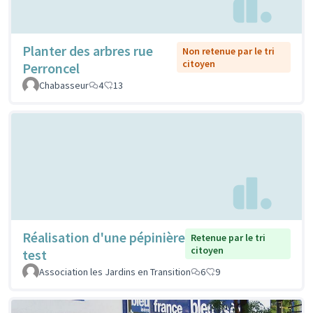
Planter des arbres rue
Non retenue par le tri
citoyen
Perroncel
Chabasseur
4
13
Réalisation d'une pépinière
Retenue par le tri
citoyen
test
Association les Jardins en Transition
6
9