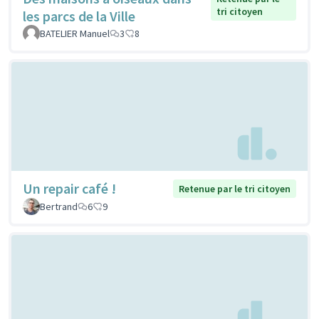
tri citoyen
les parcs de la Ville
BATELIER Manuel
3
8
Un repair café !
Retenue par le tri citoyen
Bertrand
6
9