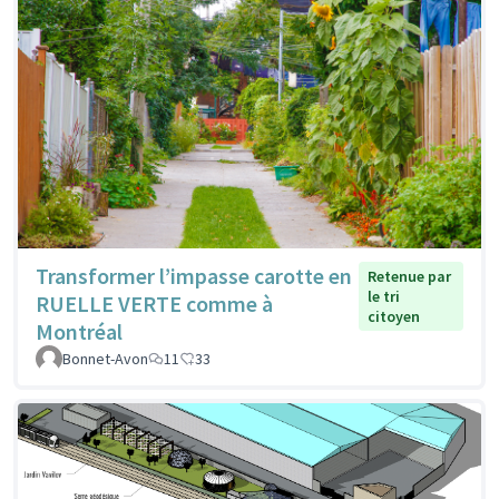
Transformer l’impasse carotte en
Retenue par
le tri
RUELLE VERTE comme à
citoyen
Montréal
Bonnet-Avon
11
33