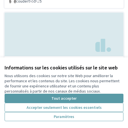
coudert
0
5
Parc à chien à
Non retenue par le tri
Informations sur les cookies utilisés sur le site web
citoyen
Villeurbanne
Nous utilisons des cookies sur notre site Web pour améliorer la
Febpecker
9
9
performance et les contenus du site. Les cookies nous permettent
de fournir une expérience utilisateur et un contenu plus
personnalisés à partir de nos canaux de médias sociaux.
Tout accepter
Accepter seulement les cookies essentiels
Paramètres