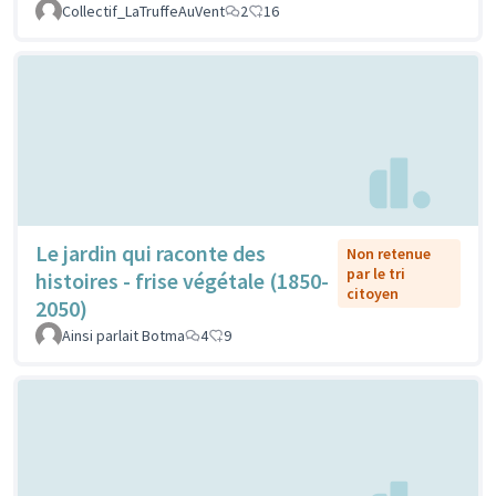
Collectif_LaTruffeAuVent
2
16
Le jardin qui raconte des
Non retenue
par le tri
histoires - frise végétale (1850-
citoyen
2050)
Ainsi parlait Botma
4
9