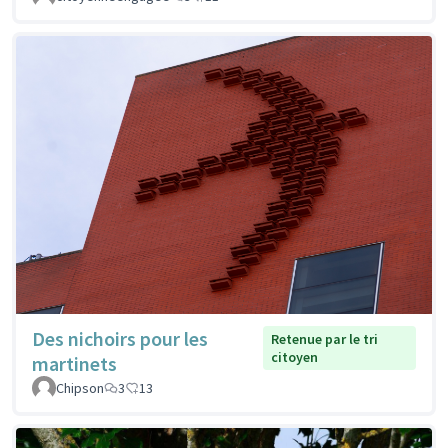
Des nichoirs pour les
Retenue par le tri
citoyen
martinets
Chipson
3
13