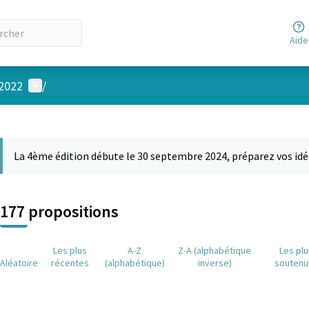
Aide
Menu utilisateur
 2022
/
 la carte
 suivant est une carte qui présente les éléments de cette page comm
La 4ème édition débute le 30 septembre 2024, préparez vos idé
177 propositions
Les plus
A-Z
Z-A (alphabétique
Les pl
Aléatoire
récentes
(alphabétique)
inverse)
soutenu