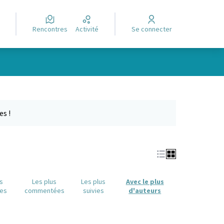
Rencontres
Activité
Se connecter
Leaflet
|
©
OpenStreetMap
contributors
e des points de carte. L'élément peut être utilisé avec un lecteur
es !
us
Les plus
Les plus
Avec le plus
es
commentées
suivies
d'auteurs