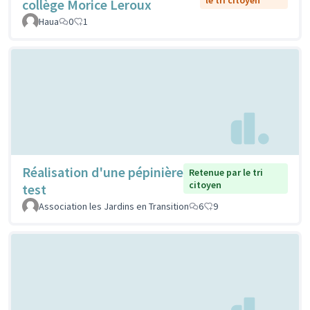
collège Morice Leroux
Haua
0
1
Réalisation d'une pépinière
Retenue par le tri
citoyen
test
Association les Jardins en Transition
6
9