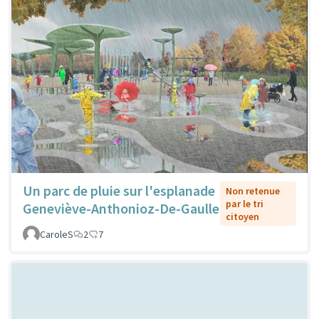
Un parc de pluie sur l'esplanade
Non retenue
par le tri
Geneviève-Anthonioz-De-Gaulle
citoyen
CaroleS
2
7