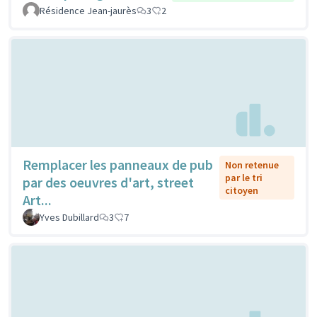
Résidence Jean-jaurès
3
2
Remplacer les panneaux de pub
Non retenue
par le tri
par des oeuvres d'art, street
citoyen
Art...
Yves Dubillard
3
7