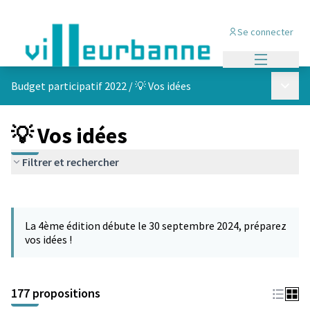
Se connecter
Menu princi
Menu p
Budget participatif 2022
/
💡 Vos idées
💡 Vos idées
Filtrer et rechercher
Passer la carte
Leaflet
|
©
OpenStreetMap
contributors
L'élément suivant est une carte qui présente les éléments de cet
+
La 4ème édition débute le 30 septembre 2024, préparez
−
vos idées !
177 propositions