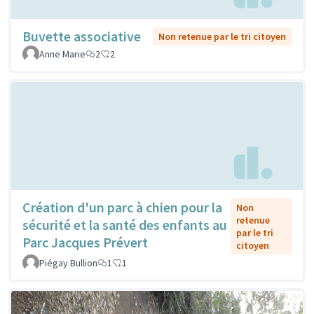
Buvette associative
Non retenue par le tri citoyen
Anne Marie
2
2
Création d'un parc à chien pour la
Non
retenue
sécurité et la santé des enfants au
par le tri
Parc Jacques Prévert
citoyen
Piégay Bullion
1
1