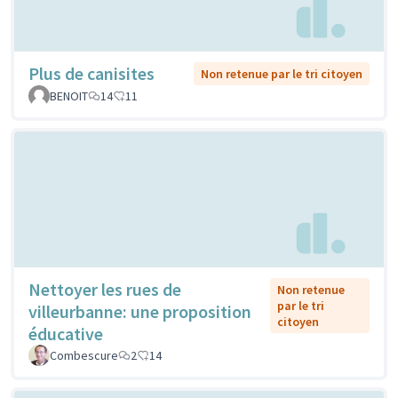
Plus de canisites
Non retenue par le tri citoyen
BENOIT
14
11
Nettoyer les rues de
Non retenue
par le tri
villeurbanne: une proposition
citoyen
éducative
Combescure
2
14