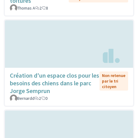
toitures
Thomas A
2
8
Création d'un espace clos pour les
Non retenue
par le tri
besoins des chiens dans le parc
citoyen
Jorge Semprun
Bernardd
2
0