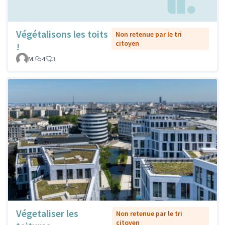
Végétalisons les toits
Non retenue par le tri
citoyen
!
M.
4
3
Végetaliser les
Non retenue par le tri
citoyen