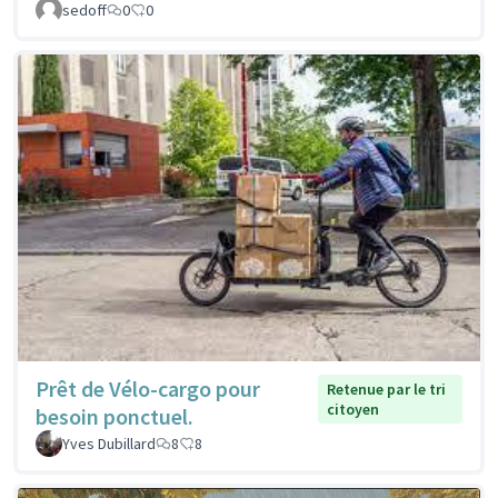
sedoff
0
0
Prêt de Vélo-cargo pour
Retenue par le tri
citoyen
besoin ponctuel.
Yves Dubillard
8
8