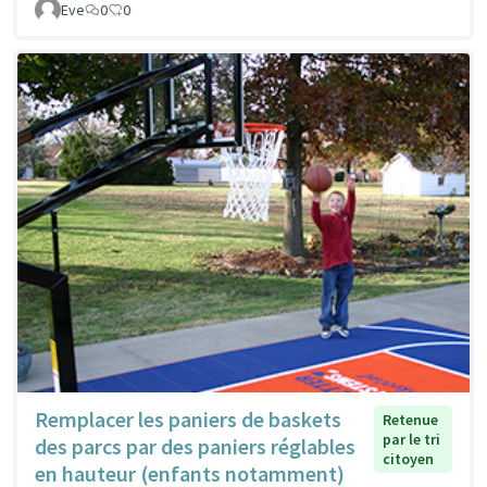
Eve
0
0
Remplacer les paniers de baskets
Retenue
par le tri
des parcs par des paniers réglables
citoyen
en hauteur (enfants notamment)