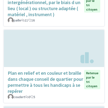
par le
intergénérationnel, par le biais d un
tri
lieu ( local ) ou structure adaptée (
citoyen
matériel , instrument )
paille
11
16
Plan en relief et en couleur et braille
Retenue
par le
dans chaque conseil de quartier pour
tri
permettre à tous les handicaps à se
citoyen
repérer
coudert
0
5