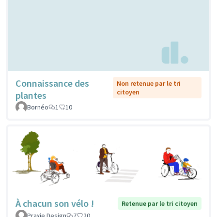
Connaissance des
Non retenue par le tri
citoyen
plantes
Bornéo
1
10
À chacun son vélo !
Retenue par le tri citoyen
Praxie Design
7
20