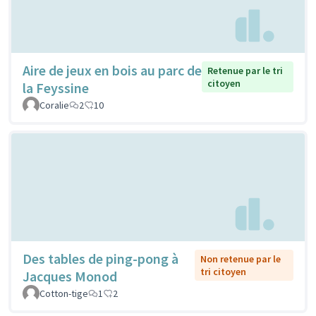
Aire de jeux en bois au parc de
Retenue par le tri
citoyen
la Feyssine
Coralie
2
10
Des tables de ping-pong à
Non retenue par le
tri citoyen
Jacques Monod
Cotton-tige
1
2