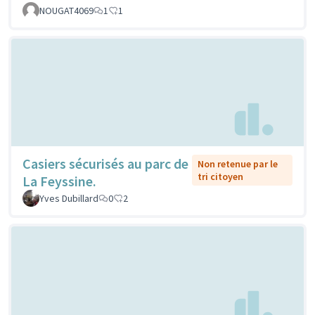
NOUGAT4069
1
1
Casiers sécurisés au parc de
Non retenue par le
tri citoyen
La Feyssine.
Yves Dubillard
0
2