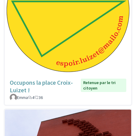
Occupons la place Croix-
Retenue par le tri
citoyen
Luizet !
Emma
4
36