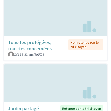
Tous·tes protégé·es,
Non retenue par le
tri citoyen
tous·tes concerné·es
CVJ 16-21 ans
0
2
Jardin partagé
Retenue par le tri citoyen