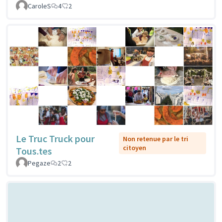
CaroleS
4
2
Le Truc Truck pour
Non retenue par le tri
citoyen
Tous.tes
Pegaze
2
2