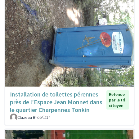
Installation de toilettes pérennes
Retenue
par le tri
près de l'Espace Jean Monnet dans
citoyen
le quartier Charpennes Tonkin
Cluzeau B
5
14