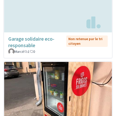
Garage solidaire eco-
Non retenue par le tri
citoyen
responsable
Marcé
1
0