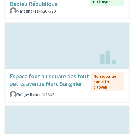
tri citoyen
Dedieu République
Martignolles
20
79
Espace foot au square des tout
Non retenue
par le tri
petits avenue Marc Sangnier
citoyen
Piégay Bullion
1
2