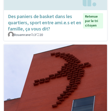
Des paniers de basket dans les
Retenue
par le tri
quartiers, sport entre ami.e.s et en
citoyen
famille, ça vous dit?
Bouamrane
3
20