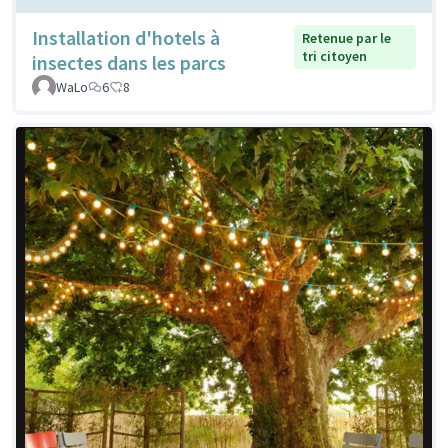
Installation d'hotels à
Retenue par le
tri citoyen
insectes dans les parcs
WaLo
6
8