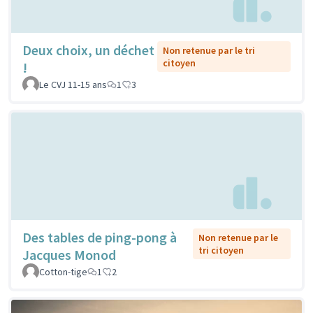
Deux choix, un déchet
Non retenue par le tri
citoyen
!
Le CVJ 11-15 ans
1
3
Des tables de ping-pong à
Non retenue par le
tri citoyen
Jacques Monod
Cotton-tige
1
2