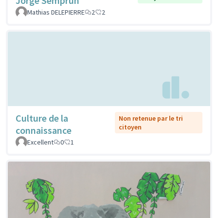
Jorge Semprun
Mathias DELEPIERRE
2
2
Culture de la
Non retenue par le tri
citoyen
connaissance
Excellent
0
1