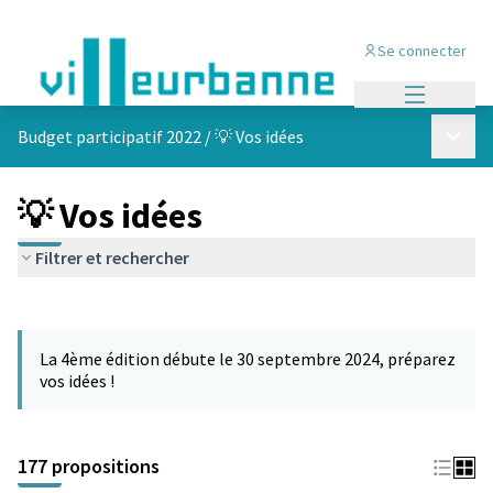
Se connecter
Menu princi
Menu p
Budget participatif 2022
/
💡 Vos idées
💡 Vos idées
Filtrer et rechercher
Passer la carte
Leaflet
|
©
OpenStreetMap
contributors
L'élément suivant est une carte qui présente les éléments de cet
+
La 4ème édition débute le 30 septembre 2024, préparez
−
vos idées !
177 propositions