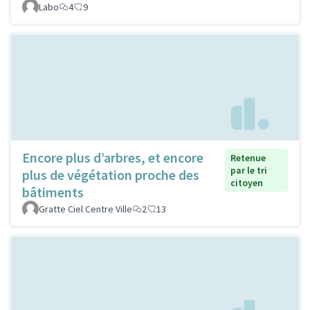
Labo
4
9
Encore plus d’arbres, et encore
Retenue
par le tri
plus de végétation proche des
citoyen
bâtiments
Gratte Ciel Centre Ville
2
13