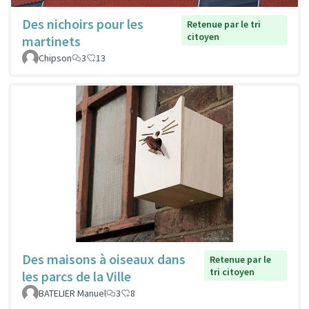
Des nichoirs pour les
Retenue par le tri
citoyen
martinets
Chipson
3
13
Des maisons à oiseaux dans
Retenue par le
tri citoyen
les parcs de la Ville
BATELIER Manuel
3
8