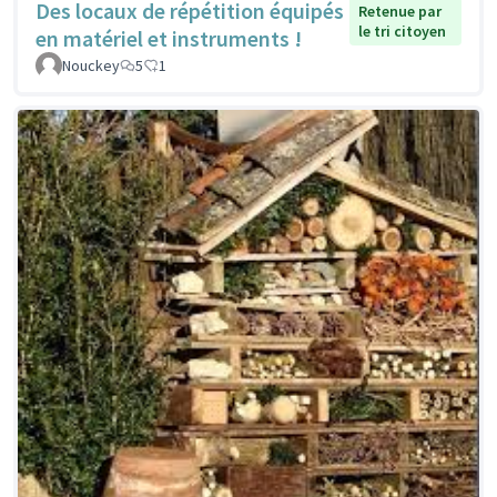
Des locaux de répétition équipés
Retenue par
le tri citoyen
en matériel et instruments !
Nouckey
5
1