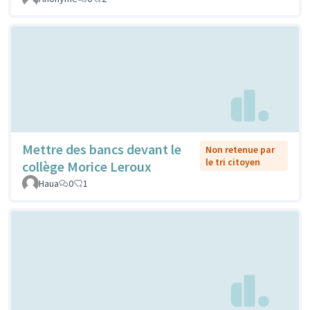
Mettre des bancs devant le
Non retenue par
le tri citoyen
collège Morice Leroux
Haua
0
1