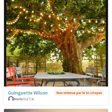
Guinguette Wilson
Non retenue par le tri citoyen
Merlin
1
4