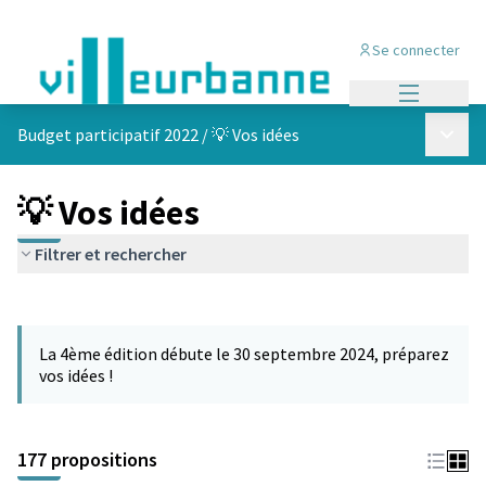
Se connecter
Menu princi
Menu p
Budget participatif 2022
/
💡 Vos idées
💡 Vos idées
Filtrer et rechercher
Passer la carte
Leaflet
|
©
OpenStreetMap
contributors
L'élément suivant est une carte qui présente les éléments de cet
+
La 4ème édition débute le 30 septembre 2024, préparez
−
vos idées !
177 propositions