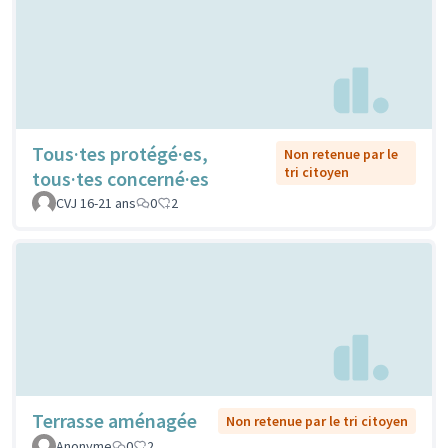
Tous·tes protégé·es,
Non retenue par le
tri citoyen
tous·tes concerné·es
CVJ 16-21 ans
0
2
Terrasse aménagée
Non retenue par le tri citoyen
Anonyme
0
2