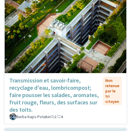
Transmission et savoir-faire,
Non
retenue
recyclage d'eau, lombricompost;
par le
faire pousser les salades, aromates,
tri
fruit rouge, fleurs, des surfaces sur
citoyen
des toits.
Barba Kaps-Potakin
1
4