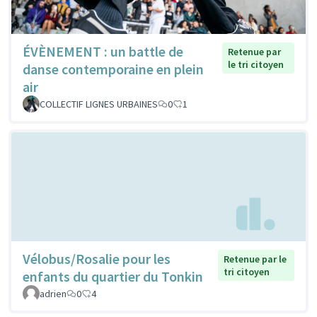
ÉVÈNEMENT : un battle de
Retenue par
le tri citoyen
danse contemporaine en plein
air
COLLECTIF LIGNES URBAINES
0
1
Vélobus/Rosalie pour les
Retenue par le
tri citoyen
enfants du quartier du Tonkin
adrien
0
4