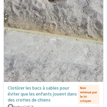
Clotûrer les bacs à sables pour
Non
retenue par
éviter que les enfants jouent dans
le tri
des crottes de chiens
citoyen
Andrea
0
5