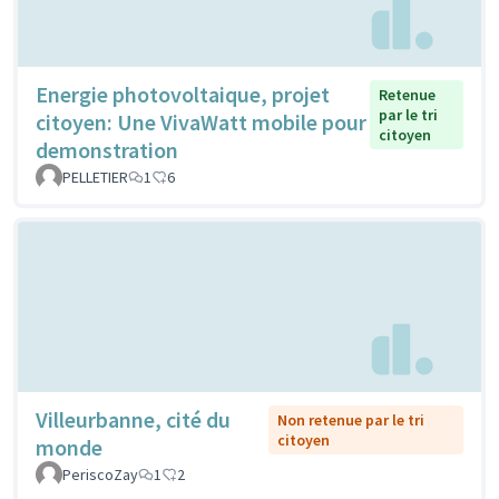
Energie photovoltaique, projet
Retenue
par le tri
citoyen: Une VivaWatt mobile pour
citoyen
demonstration
PELLETIER
1
6
Villeurbanne, cité du
Non retenue par le tri
citoyen
monde
PeriscoZay
1
2