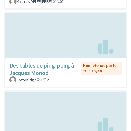
Mathias DELEPIERRE
1
0
Des tables de ping-pong à
Non retenue par le
tri citoyen
Jacques Monod
Cotton-tige
1
2