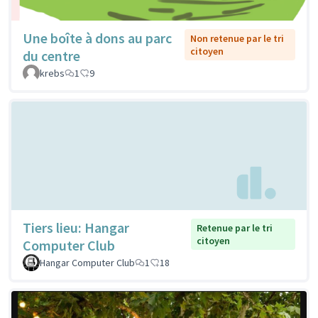
Une boîte à dons au parc
Non retenue par le tri
citoyen
du centre
krebs
1
9
Tiers lieu: Hangar
Retenue par le tri
citoyen
Computer Club
Hangar Computer Club
1
18