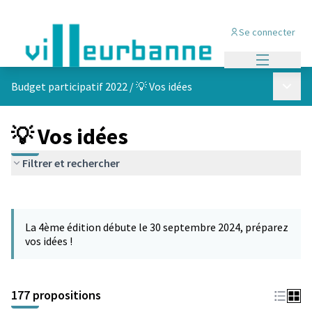
Se connecter
Menu princi
Menu p
Budget participatif 2022
/
💡 Vos idées
💡 Vos idées
Filtrer et rechercher
Passer la carte
Leaflet
|
©
OpenStreetMap
contributors
L'élément suivant est une carte qui présente les éléments de cet
+
La 4ème édition débute le 30 septembre 2024, préparez
−
vos idées !
177 propositions