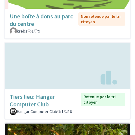
Une boîte à dons au parc
Non retenue par le tri
citoyen
du centre
krebs
1
9
Tiers lieu: Hangar
Retenue par le tri
citoyen
Computer Club
Hangar Computer Club
1
18