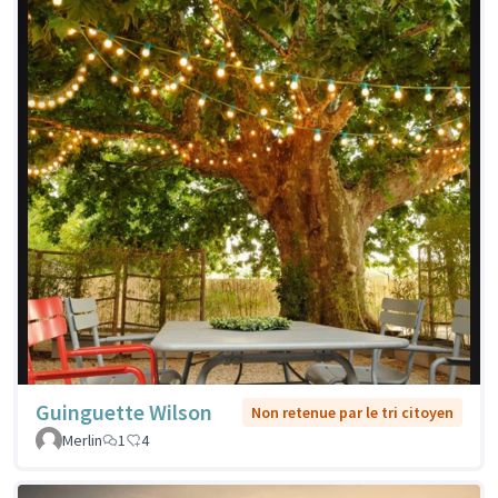
Guinguette Wilson
Non retenue par le tri citoyen
Merlin
1
4