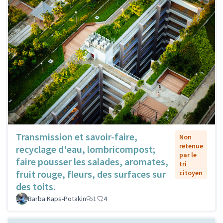
Transmission et savoir-faire,
Non
retenue
recyclage d'eau, lombricompost;
par le
faire pousser les salades, aromates,
tri
fruit rouge, fleurs, des surfaces sur
citoyen
des toits.
Barba Kaps-Potakin
1
4