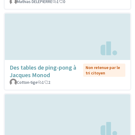
Mathias DELEPIERRE
1
0
Des tables de ping-pong à
Non retenue par le
tri citoyen
Jacques Monod
Cotton-tige
1
2