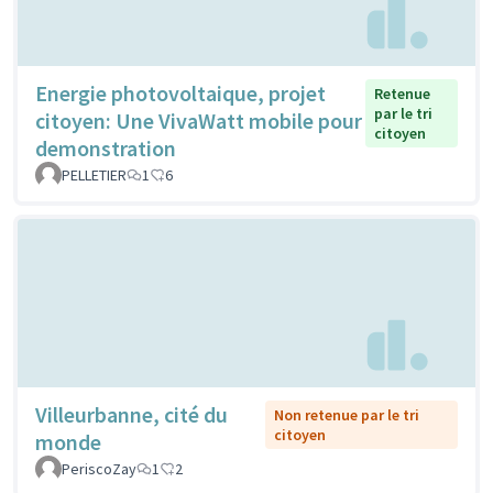
Energie photovoltaique, projet
Retenue
par le tri
citoyen: Une VivaWatt mobile pour
citoyen
demonstration
PELLETIER
1
6
Villeurbanne, cité du
Non retenue par le tri
citoyen
monde
PeriscoZay
1
2