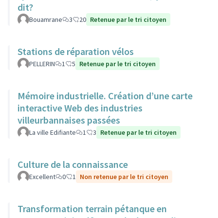
dit?
Bouamrane
3
20
Retenue par le tri citoyen
Stations de réparation vélos
PELLERIN
1
5
Retenue par le tri citoyen
Mémoire industrielle. Création d’une carte
interactive Web des industries
villeurbannaises passées
La ville Edifiante
1
3
Retenue par le tri citoyen
Culture de la connaissance
Excellent
0
1
Non retenue par le tri citoyen
Transformation terrain pétanque en