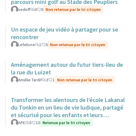
parcours mini golf au Stade des Peupliers
sedoff
0
0
Non retenue par le tri citoyen
Un espace de jeu vidéo à partager pour se
rencontrer
Lefebvre
1
0
Non retenue par le tri citoyen
Aménagement autour du futur tiers-lieu de
la rue du Luizet
Amélie Tardif
3
1
Non retenue par le tri citoyen
Transformer les alentours de l’école Lakanal
du Tonkin en un lieu de vie ludique, partagé
et sécurisé pour les enfants et leurs
familles.
APE
5
10
Retenue par le tri citoyen