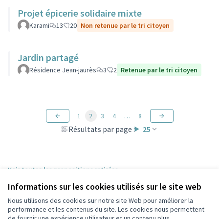
Projet épicerie solidaire mixte
Karami
13
20
Non retenue par le tri citoyen
Jardin partagé
Résidence Jean-jaurès
3
2
Retenue par le tri citoyen
1
2
3
4
…
8
Résultats par page :
25
Voir toutes les propositions retirées
Informations sur les cookies utilisés sur le site web
Nous utilisons des cookies sur notre site Web pour améliorer la
Conditions d'utilisation
performance et les contenus du site. Les cookies nous permettent
Paramètres des cookies
de fournir une expérience utilisateur et un contenu plus