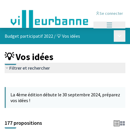
Se connecter
Menu princi
Menu p
Budget participatif 2022
/
💡 Vos idées
💡 Vos idées
Filtrer et rechercher
Passer la carte
Leaflet
|
©
OpenStreetMap
contributors
L'élément suivant est une carte qui présente les éléments de cet
+
La 4ème édition débute le 30 septembre 2024, préparez
−
vos idées !
177 propositions