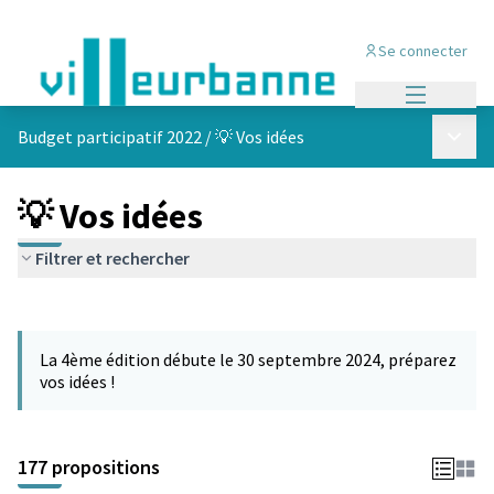
Se connecter
Menu princi
Menu p
Budget participatif 2022
/
💡 Vos idées
💡 Vos idées
Filtrer et rechercher
Passer la carte
Leaflet
|
©
OpenStreetMap
contributors
L'élément suivant est une carte qui présente les éléments de cet
+
La 4ème édition débute le 30 septembre 2024, préparez
−
vos idées !
177 propositions