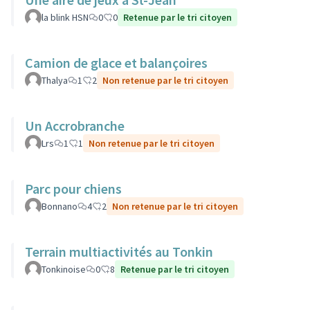
la blink HSN
0
0
Retenue par le tri citoyen
Camion de glace et balançoires
Thalya
1
2
Non retenue par le tri citoyen
Un Accrobranche
Lrs
1
1
Non retenue par le tri citoyen
Parc pour chiens
Bonnano
4
2
Non retenue par le tri citoyen
Terrain multiactivités au Tonkin
Tonkinoise
0
8
Retenue par le tri citoyen