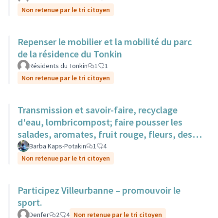
Non retenue par le tri citoyen
Repenser le mobilier et la mobilité du parc
de la résidence du Tonkin
Résidents du Tonkin
1
1
Non retenue par le tri citoyen
Transmission et savoir-faire, recyclage
d'eau, lombricompost; faire pousser les
salades, aromates, fruit rouge, fleurs, des
surfaces sur des toits.
Barba Kaps-Potakin
1
4
Non retenue par le tri citoyen
Participez Villeurbanne – promouvoir le
sport.
Denfer
2
4
Non retenue par le tri citoyen