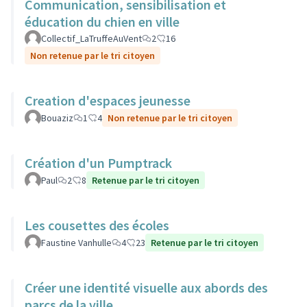
Communication, sensibilisation et
éducation du chien en ville
Collectif_LaTruffeAuVent
2
16
Non retenue par le tri citoyen
Creation d'espaces jeunesse
Bouaziz
1
4
Non retenue par le tri citoyen
Création d'un Pumptrack
Paul
2
8
Retenue par le tri citoyen
Les cousettes des écoles
Faustine Vanhulle
4
23
Retenue par le tri citoyen
Créer une identité visuelle aux abords des
parcs de la ville