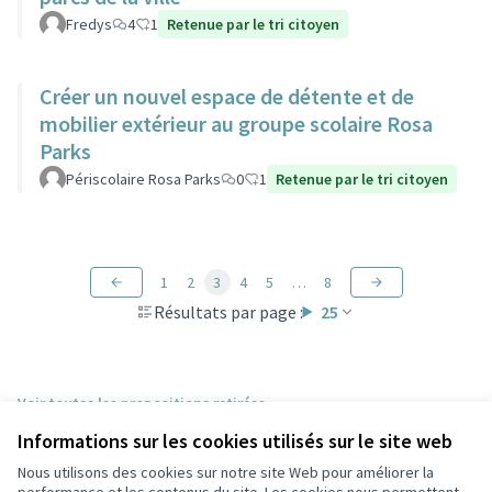
Fredys
4
1
Retenue par le tri citoyen
Créer un nouvel espace de détente et de
mobilier extérieur au groupe scolaire Rosa
Parks
Périscolaire Rosa Parks
0
1
Retenue par le tri citoyen
1
2
3
4
5
…
8
Résultats par page :
25
Voir toutes les propositions retirées
Informations sur les cookies utilisés sur le site web
Nous utilisons des cookies sur notre site Web pour améliorer la
Conditions d'utilisation