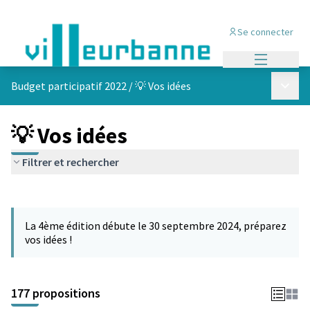
Se connecter
Menu princi
Menu p
Budget participatif 2022
/
💡 Vos idées
💡 Vos idées
Filtrer et rechercher
Passer la carte
Leaflet
|
©
OpenStreetMap
contributors
L'élément suivant est une carte qui présente les éléments de cet
+
La 4ème édition débute le 30 septembre 2024, préparez
−
vos idées !
177 propositions