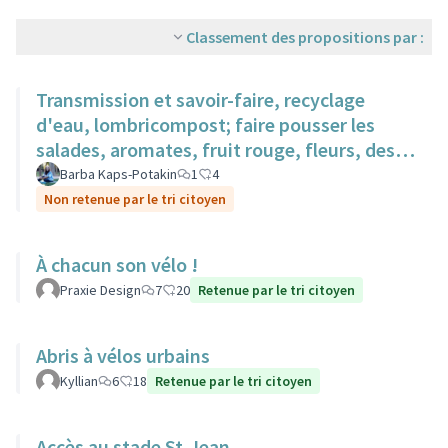
Classement des propositions par :
Transmission et savoir-faire, recyclage
d'eau, lombricompost; faire pousser les
salades, aromates, fruit rouge, fleurs, des
surfaces sur des toits.
Barba Kaps-Potakin
1
4
Non retenue par le tri citoyen
À chacun son vélo !
Praxie Design
7
20
Retenue par le tri citoyen
Abris à vélos urbains
Kyllian
6
18
Retenue par le tri citoyen
Accès au stade St-Jean