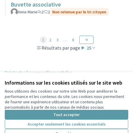
Buvette associative
Anne Marie
2
2
Non retenue par le tri citoyen
1
2
3
…
8
Résultats par page :
25
Voir toutes les propositions retirées
Informations sur les cookies utilisés sur le site web
Nous utilisons des cookies sur notre site Web pour améliorer la
Conditions d'utilisation
performance et les contenus du site. Les cookies nous permettent
Paramètres des cookies
de fournir une expérience utilisateur et un contenu plus
Participez Villeurbanne sur X
Participez Villeurbanne sur Facebook
Participez Villeurbanne sur Instagram
Participez Villeurbanne sur YouTube
personnalisés à partir de nos canaux de médias sociaux.
(Lien externe)
(Lien externe)
(Lien externe)
(Lien externe)
Tout accepter
Accepter seulement les cookies essentiels
Licence Cre
(Lien extern