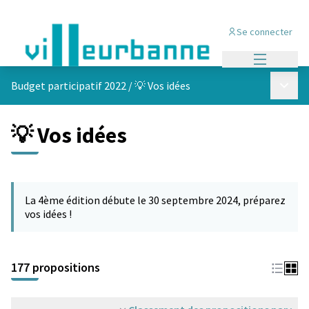
Se connecter
Menu princi
Menu p
Budget participatif 2022
/
💡 Vos idées
💡 Vos idées
Passer la carte
Leaflet
|
©
OpenStreetMap
contributors
L'élément suivant est une carte qui présente les éléments de cet
+
La 4ème édition débute le 30 septembre 2024, préparez
−
vos idées !
177 propositions