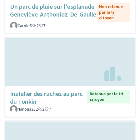
Un parc de pluie sur l'esplanade
Non retenue
par le tri
Geneviève-Anthonioz-De-Gaulle
citoyen
CaroleS
2
7
Installer des ruches au parc
Retenue par le tri
citoyen
du Tonkin
Nanou3232
2
7