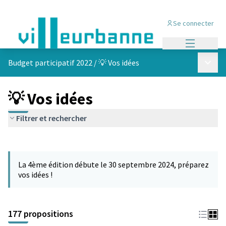
Se connecter
Menu princi
Menu p
Budget participatif 2022
/
💡 Vos idées
💡 Vos idées
Filtrer et rechercher
Passer la carte
Leaflet
|
©
OpenStreetMap
contributors
L'élément suivant est une carte qui présente les éléments de cet
+
La 4ème édition débute le 30 septembre 2024, préparez
−
vos idées !
177 propositions