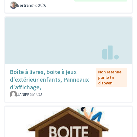
Bertrand
0
6
Boîte à livres, boite à jeux
Non retenue
par le tri
d'extérieur enfants, Panneaux
citoyen
d'affichage,
JANIER
1
5