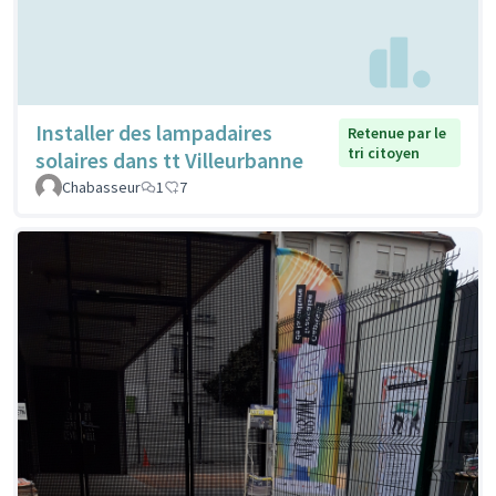
Installer des lampadaires
Retenue par le
tri citoyen
solaires dans tt Villeurbanne
Chabasseur
1
7