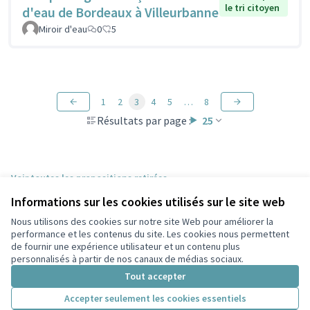
le tri citoyen
d'eau de Bordeaux à Villeurbanne
Miroir d'eau
0
5
1
2
3
4
5
…
8
Résultats par page :
25
Voir toutes les propositions retirées
Informations sur les cookies utilisés sur le site web
Nous utilisons des cookies sur notre site Web pour améliorer la
Conditions d'utilisation
performance et les contenus du site. Les cookies nous permettent
Paramètres des cookies
de fournir une expérience utilisateur et un contenu plus
Participez Villeurbanne sur X
Participez Villeurbanne sur Facebook
Participez Villeurbanne sur Instagram
Participez Villeurbanne sur YouTube
personnalisés à partir de nos canaux de médias sociaux.
(Lien externe)
(Lien externe)
(Lien externe)
(Lien externe)
Tout accepter
Accepter seulement les cookies essentiels