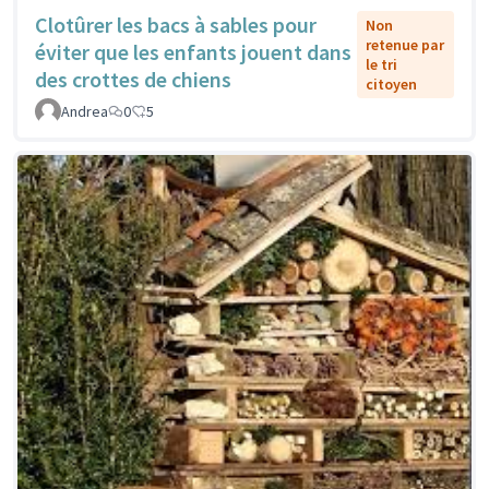
Clotûrer les bacs à sables pour
Non
retenue par
éviter que les enfants jouent dans
le tri
des crottes de chiens
citoyen
Andrea
0
5