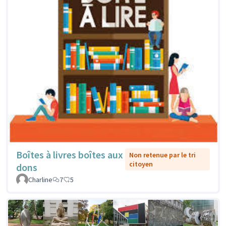
Boîtes à livres boîtes aux
Non retenue par le tri
citoyen
dons
Charline
7
5