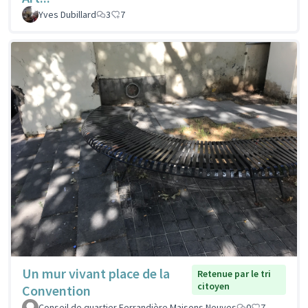
Yves Dubillard
3
7
Un mur vivant place de la
Retenue par le tri
citoyen
Convention
Conseil de quartier Ferrandière Maisons Neuves
0
7