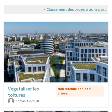
Classement des propositions par :
Végetaliser les
Non retenue par le tri
citoyen
toitures
Thomas A
2
8