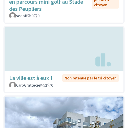
en parcours mini golf au Stade
citoyen
des Peupliers
sedoff
0
0
La ville est à eux !
Non retenue par le tri citoyen
CaroGratteciel
2
0