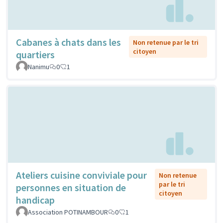
Cabanes à chats dans les
Non retenue par le tri
citoyen
quartiers
Nanimu
0
1
Ateliers cuisine conviviale pour
Non retenue
par le tri
personnes en situation de
citoyen
handicap
Association POTINAMBOUR
0
1