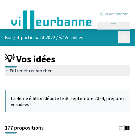
Se connecter
Menu princi
Menu p
Budget participatif 2022
/
💡 Vos idées
💡 Vos idées
Filtrer et rechercher
Passer la carte
Leaflet
|
©
OpenStreetMap
contributors
L'élément suivant est une carte qui présente les éléments de cet
+
La 4ème édition débute le 30 septembre 2024, préparez
−
vos idées !
177 propositions