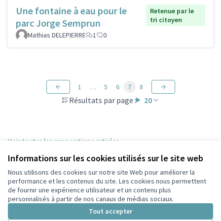
Une fontaine à eau pour le
Retenue par le
tri citoyen
parc Jorge Semprun
Mathias DELEPIERRE
1
0
1
…
5
6
7
8
Résultats par page :
20
Voir toutes les propositions retirées
Informations sur les cookies utilisés sur le site web
Nous utilisons des cookies sur notre site Web pour améliorer la
Conditions d'utilisation
performance et les contenus du site. Les cookies nous permettent
Paramètres des cookies
de fournir une expérience utilisateur et un contenu plus
Participez Villeurbanne sur X
Participez Villeurbanne sur Facebook
Participez Villeurbanne sur Instagram
Participez Villeurbanne sur YouTube
personnalisés à partir de nos canaux de médias sociaux.
(Lien externe)
(Lien externe)
(Lien externe)
(Lien externe)
Tout accepter