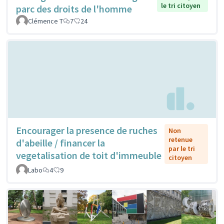
le tri citoyen
parc des droits de l'homme
Clémence T
7
24
Encourager la presence de ruches
Non
retenue
d'abeille / financer la
par le tri
vegetalisation de toit d'immeuble
citoyen
Labo
4
9