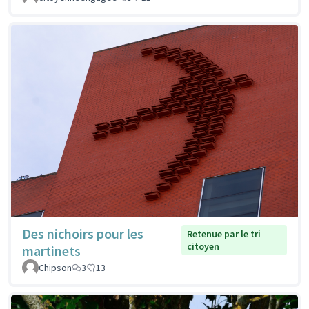
Des nichoirs pour les
Retenue par le tri
citoyen
martinets
Chipson
3
13