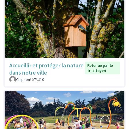
Accueillir et protéger la nature
Retenue par le
tri citoyen
dans notre ville
Chipson
7
10