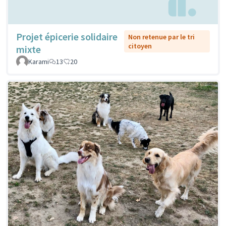
Projet épicerie solidaire
Non retenue par le tri
citoyen
mixte
Karami
13
20