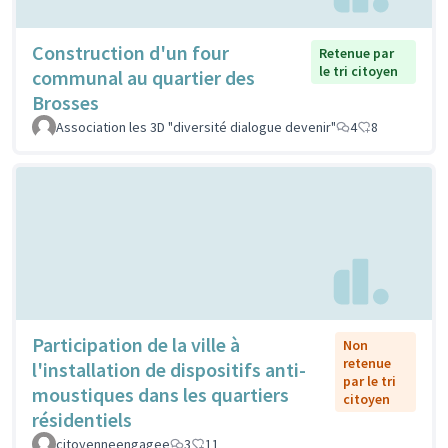
Construction d'un four
Retenue par
le tri citoyen
communal au quartier des
Brosses
Association les 3D "diversité dialogue devenir"
4
8
Participation de la ville à
Non
retenue
l'installation de dispositifs anti-
par le tri
moustiques dans les quartiers
citoyen
résidentiels
citoyenneengagee
3
11