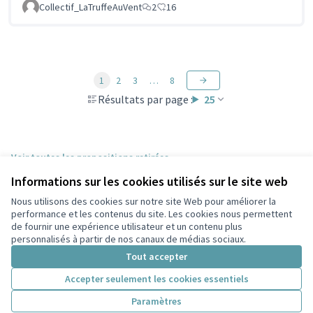
Collectif_LaTruffeAuVent
2
16
1
2
3
…
8
Résultats par page :
25
Voir toutes les propositions retirées
Informations sur les cookies utilisés sur le site web
Nous utilisons des cookies sur notre site Web pour améliorer la
Conditions d'utilisation
performance et les contenus du site. Les cookies nous permettent
Paramètres des cookies
de fournir une expérience utilisateur et un contenu plus
Participez Villeurbanne sur X
Participez Villeurbanne sur Facebook
Participez Villeurbanne sur Instagram
Participez Villeurbanne sur YouTube
personnalisés à partir de nos canaux de médias sociaux.
(Lien externe)
(Lien externe)
(Lien externe)
(Lien externe)
Tout accepter
Accepter seulement les cookies essentiels
Licence Cre
(Lien extern
Paramètres
(Lien externe)
Site réalisé grâce au
logiciel libre Decidim
.