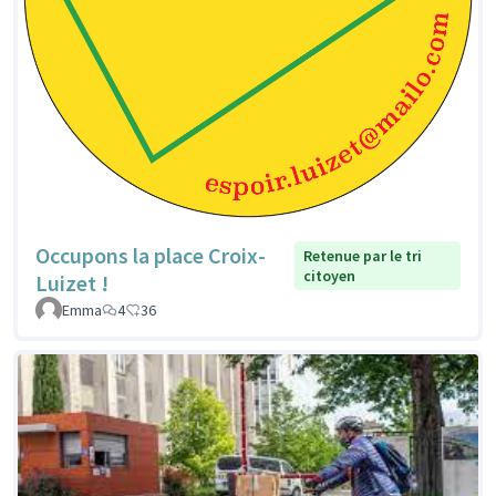
Occupons la place Croix-
Retenue par le tri
citoyen
Luizet !
Emma
4
36