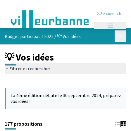
Se connecter
Menu princi
Menu p
Budget participatif 2022
/
💡 Vos idées
💡 Vos idées
Filtrer et rechercher
Passer la carte
Leaflet
|
©
OpenStreetMap
contributors
L'élément suivant est une carte qui présente les éléments de cet
+
La 4ème édition débute le 30 septembre 2024, préparez
−
vos idées !
177 propositions