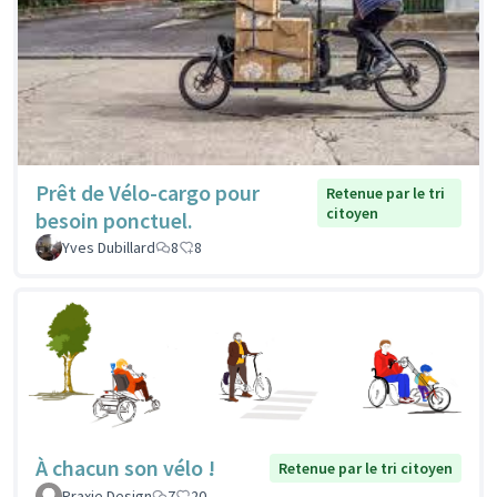
Prêt de Vélo-cargo pour
Retenue par le tri
citoyen
besoin ponctuel.
Yves Dubillard
8
8
À chacun son vélo !
Retenue par le tri citoyen
Praxie Design
7
20