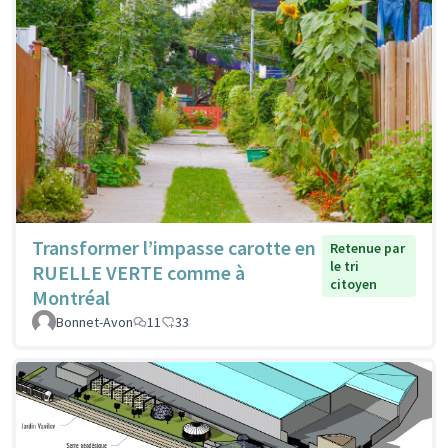
Transformer l’impasse carotte en
Retenue par
le tri
RUELLE VERTE comme à
citoyen
Montréal
Bonnet-Avon
11
33