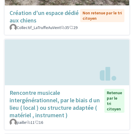
Création d'un espace dédié
Non retenue par le tri
citoyen
aux chiens
Collectif_LaTruffeAuVent
35
29
Rencontre musicale
Retenue
par le
intergénérationnel, par le biais d un
tri
lieu ( local ) ou structure adaptée (
citoyen
matériel , instrument )
paille
11
16