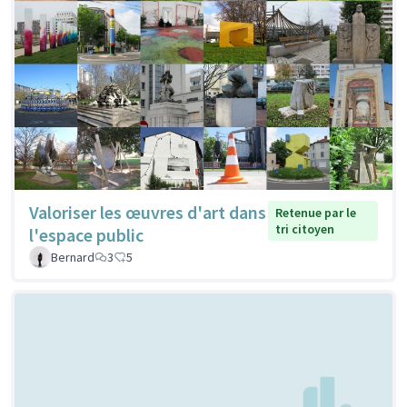
Valoriser les œuvres d'art dans
Retenue par le
tri citoyen
l'espace public
Bernard
3
5