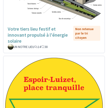
Votre tiers lieu festif et
Non retenue
par le tri
innovant propulsé à l'énergie
citoyen
solaire
UN NOTRE LIEU
14
38