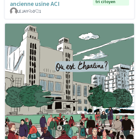
tri citoyen
ancienne usine ACI
LEJAY
0
1