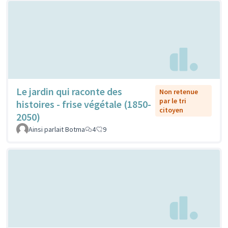
Le jardin qui raconte des
Non retenue
par le tri
histoires - frise végétale (1850-
citoyen
2050)
Ainsi parlait Botma
4
9