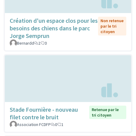
Création d'un espace clos pour les
Non retenue
par le tri
besoins des chiens dans le parc
citoyen
Jorge Semprun
Bernardd
2
0
Stade Fournière - nouveau
Retenue par le
tri citoyen
filet contre le bruit
Association FCDFP
0
1