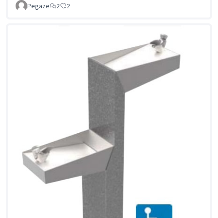
Pegaze
2
2