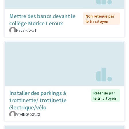
Mettre des bancs devant le
Non retenue par
le tri citoyen
collège Morice Leroux
Haua
0
1
Installer des parkings à
Retenue par
le tri citoyen
trottinette/ trottinette
électrique/vélo
VTAING
2
2