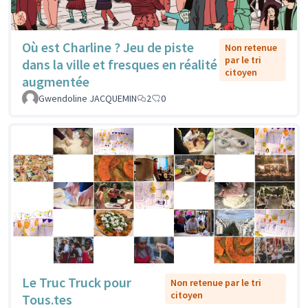
Où est Charline ? Jeu de piste
Non retenue
par le tri
dans la ville et fresques en réalité
citoyen
augmentée
Gwendoline JACQUEMIN
2
0
Le Truc Truck pour
Non retenue par le tri
citoyen
Tous.tes