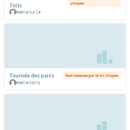
citoyen
Toits
PART K
2
4
Tournée des parcs
Non retenue par le tri citoyen
PART K
0
1