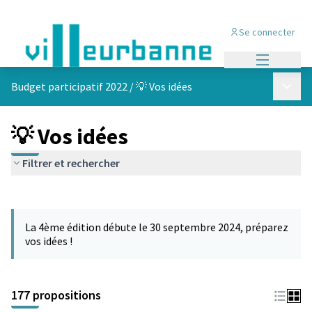
Se connecter
Menu princi
Menu p
Budget participatif 2022
/
💡 Vos idées
💡 Vos idées
Filtrer et rechercher
Passer la carte
Leaflet
|
©
OpenStreetMap
contributors
L'élément suivant est une carte qui présente les éléments de cet
+
La 4ème édition débute le 30 septembre 2024, préparez
−
vos idées !
177 propositions