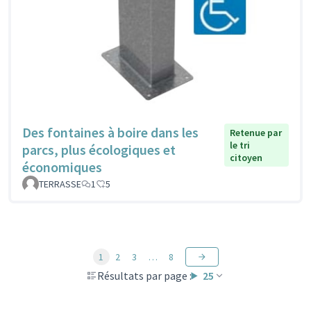
Des fontaines à boire dans les
Retenue par
le tri
parcs, plus écologiques et
citoyen
économiques
TERRASSE
1
5
1
2
3
…
8
Résultats par page :
25