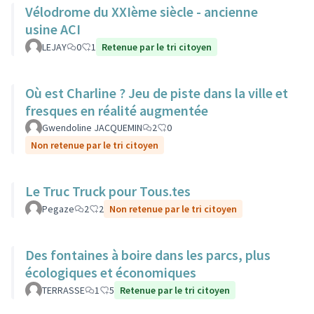
Vélodrome du XXIème siècle - ancienne
usine ACI
LEJAY
0
1
Retenue par le tri citoyen
Où est Charline ? Jeu de piste dans la ville et
fresques en réalité augmentée
Gwendoline JACQUEMIN
2
0
Non retenue par le tri citoyen
Le Truc Truck pour Tous.tes
Pegaze
2
2
Non retenue par le tri citoyen
Des fontaines à boire dans les parcs, plus
écologiques et économiques
TERRASSE
1
5
Retenue par le tri citoyen