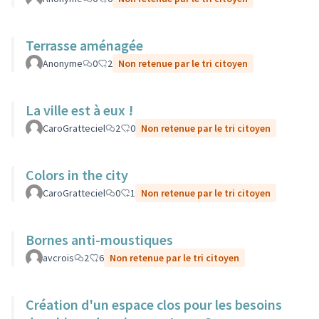
Terrasse aménagée
Anonyme
0
2
Non retenue par le tri citoyen
La ville est à eux !
CaroGratteciel
2
0
Non retenue par le tri citoyen
Colors in the city
CaroGratteciel
0
1
Non retenue par le tri citoyen
Bornes anti-moustiques
avcrois
2
6
Non retenue par le tri citoyen
Création d'un espace clos pour les besoins