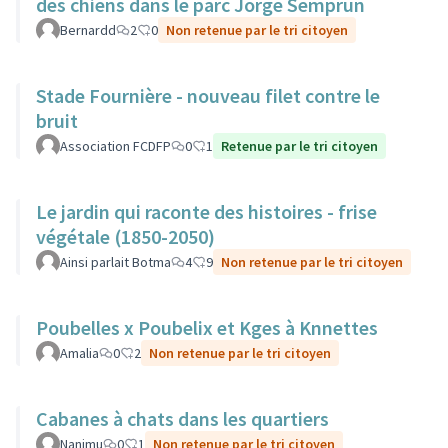
des chiens dans le parc Jorge Semprun
Bernardd
2
0
Non retenue par le tri citoyen
Stade Fournière - nouveau filet contre le
bruit
Association FCDFP
0
1
Retenue par le tri citoyen
Le jardin qui raconte des histoires - frise
végétale (1850-2050)
Ainsi parlait Botma
4
9
Non retenue par le tri citoyen
Poubelles x Poubelix et Kges à Knnettes
Amalia
0
2
Non retenue par le tri citoyen
Cabanes à chats dans les quartiers
Nanimu
0
1
Non retenue par le tri citoyen