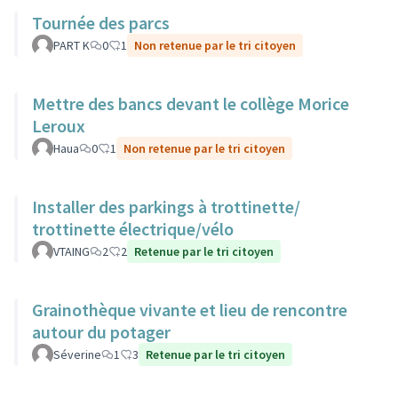
Tournée des parcs
PART K
0
1
Non retenue par le tri citoyen
Mettre des bancs devant le collège Morice
Leroux
Haua
0
1
Non retenue par le tri citoyen
Installer des parkings à trottinette/
trottinette électrique/vélo
VTAING
2
2
Retenue par le tri citoyen
Grainothèque vivante et lieu de rencontre
autour du potager
Séverine
1
3
Retenue par le tri citoyen