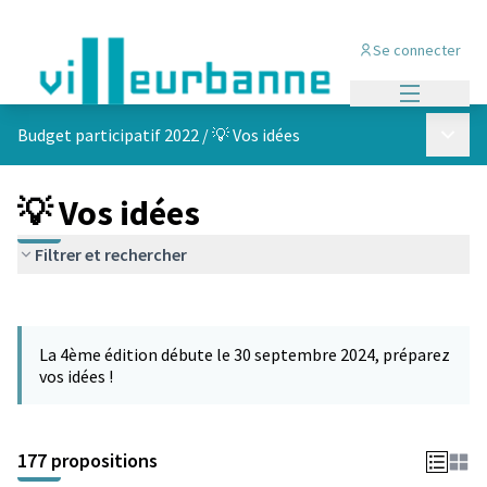
Se connecter
Menu princi
Menu p
Budget participatif 2022
/
💡 Vos idées
💡 Vos idées
Filtrer et rechercher
Passer la carte
Leaflet
|
©
OpenStreetMap
contributors
L'élément suivant est une carte qui présente les éléments de cet
+
La 4ème édition débute le 30 septembre 2024, préparez
−
vos idées !
177 propositions