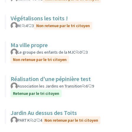
Végétalisons les toits !
M.
4
3
Non retenue par le tri citoyen
Ma ville propre
Le groupe des enfants de la MJC
0
3
Non retenue par le tri citoyen
Réalisation d'une pépinière test
Association les Jardins en Transition
6
9
Retenue par le tri citoyen
Jardin Au dessus des Toits
PART K
2
4
Non retenue par le tri citoyen