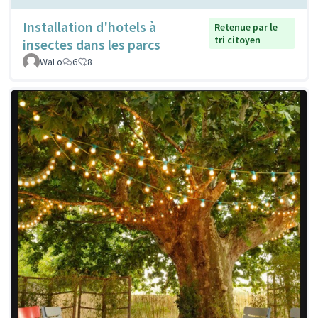
Installation d'hotels à
Retenue par le
tri citoyen
insectes dans les parcs
WaLo
6
8