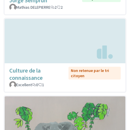
Jorge Semprun
Mathias DELEPIERRE
2
2
Culture de la
Non retenue par le tri
citoyen
connaissance
Excellent
0
1