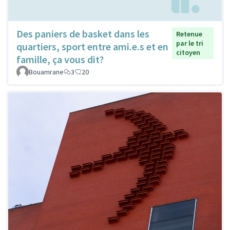
Des paniers de basket dans les
Retenue
par le tri
quartiers, sport entre ami.e.s et en
citoyen
famille, ça vous dit?
Bouamrane
3
20