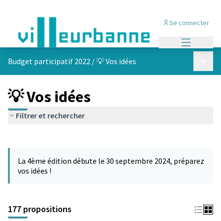
Se connecter
Menu princi
Menu p
Budget participatif 2022
/
💡 Vos idées
💡 Vos idées
Filtrer et rechercher
Passer la carte
Leaflet
|
©
OpenStreetMap
contributors
L'élément suivant est une carte qui présente les éléments de cet
+
La 4ème édition débute le 30 septembre 2024, préparez
−
vos idées !
177 propositions