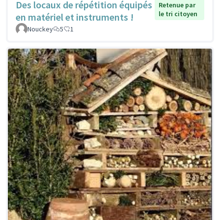
Des locaux de répétition équipés
Retenue par
le tri citoyen
en matériel et instruments !
Nouckey
5
1