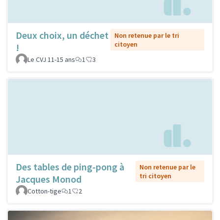
Deux choix, un déchet
Non retenue par le tri
citoyen
!
Le CVJ 11-15 ans
1
3
Des tables de ping-pong à
Non retenue par le
tri citoyen
Jacques Monod
Cotton-tige
1
2