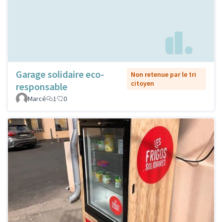
Garage solidaire eco-
Non retenue par le tri
citoyen
responsable
Marcé
1
0