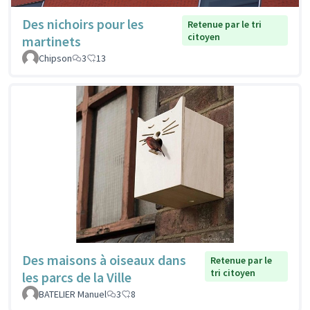
Des nichoirs pour les
Retenue par le tri
citoyen
martinets
Chipson
3
13
Des maisons à oiseaux dans
Retenue par le
tri citoyen
les parcs de la Ville
BATELIER Manuel
3
8