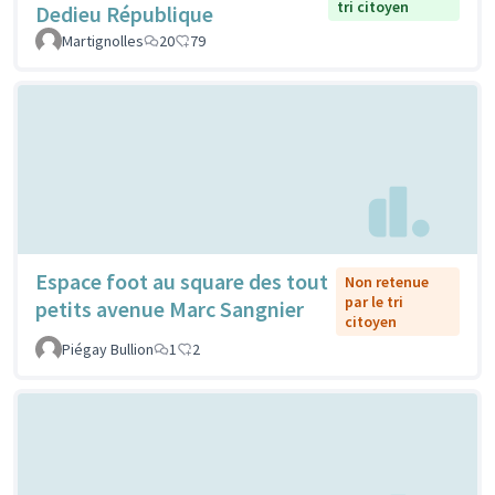
tri citoyen
Dedieu République
Martignolles
20
79
Espace foot au square des tout
Non retenue
par le tri
petits avenue Marc Sangnier
citoyen
Piégay Bullion
1
2