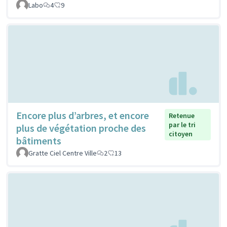
Labo
4
9
Encore plus d’arbres, et encore
Retenue
par le tri
plus de végétation proche des
citoyen
bâtiments
Gratte Ciel Centre Ville
2
13