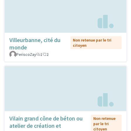
Villeurbanne, cité du
Non retenue par le tri
citoyen
monde
PeriscoZay
1
2
Vilain grand cône de béton ou
Non retenue
par le tri
atelier de création et
citoyen