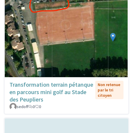
Transformation terrain pétanque
Non retenue
par le tri
en parcours mini golf au Stade
citoyen
des Peupliers
sedoff
0
0