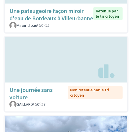
Une pataugeoire façon miroir
Retenue par
le tri citoyen
d'eau de Bordeaux à Villeurbanne
Miroir d'eau
0
5
Une journée sans
Non retenue par le tri
citoyen
voiture
GAILLARD
0
7