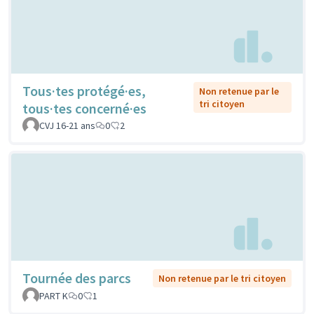
Tous·tes protégé·es,
Non retenue par le
tri citoyen
tous·tes concerné·es
CVJ 16-21 ans
0
2
Tournée des parcs
Non retenue par le tri citoyen
PART K
0
1