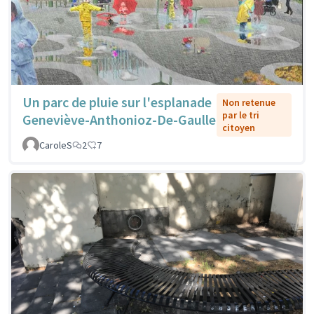
Un parc de pluie sur l'esplanade
Non retenue
par le tri
Geneviève-Anthonioz-De-Gaulle
citoyen
CaroleS
2
7