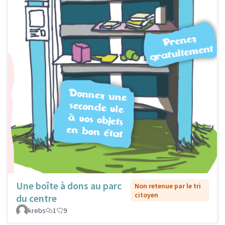
Une boîte à dons au parc
Non retenue par le tri
citoyen
du centre
krebs
1
9