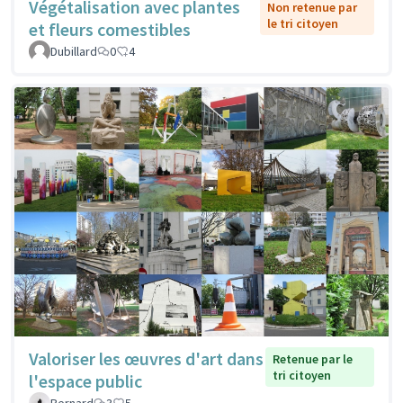
Végétalisation avec plantes
Non retenue par
le tri citoyen
et fleurs comestibles
Dubillard
0
4
Valoriser les œuvres d'art dans
Retenue par le
tri citoyen
l'espace public
Bernard
3
5