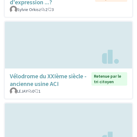
d'expression ...?
Sylvie Orkisz
2
3
Vélodrome du XXIème siècle -
Retenue par le
tri citoyen
ancienne usine ACI
LEJAY
0
1