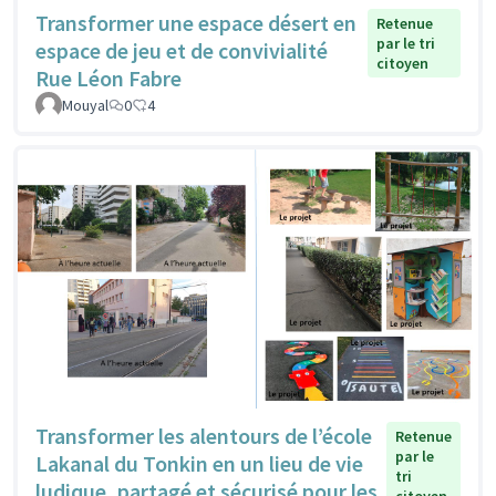
Transformer une espace désert en
Retenue
par le tri
espace de jeu et de convivialité
citoyen
Rue Léon Fabre
Mouyal
0
4
Transformer les alentours de l’école
Retenue
par le
Lakanal du Tonkin en un lieu de vie
tri
ludique, partagé et sécurisé pour les
citoyen