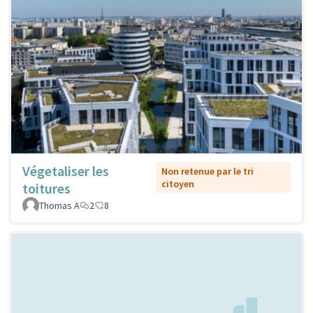
Végetaliser les
Non retenue par le tri
citoyen
toitures
Thomas A
2
8