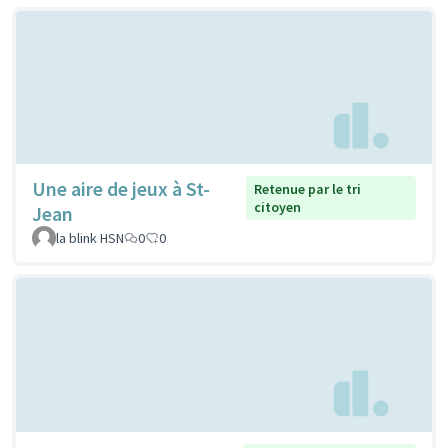
Une aire de jeux à St-
Retenue par le tri
citoyen
Jean
la blink HSN
0
0