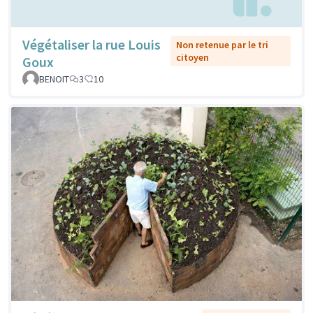
Végétaliser la rue Louis
Non retenue par le tri
citoyen
Goux
BENOIT
3
10