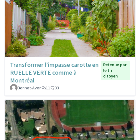
Transformer l’impasse carotte en
Retenue par
le tri
RUELLE VERTE comme à
citoyen
Montréal
Bonnet-Avon
11
33