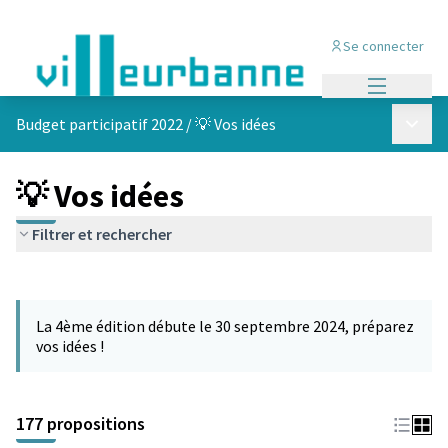
Se connecter
Menu princi
Menu p
Budget participatif 2022
/
💡 Vos idées
💡 Vos idées
Filtrer et rechercher
Passer la carte
Leaflet
|
©
OpenStreetMap
contributors
L'élément suivant est une carte qui présente les éléments de cet
+
La 4ème édition débute le 30 septembre 2024, préparez
−
vos idées !
177 propositions