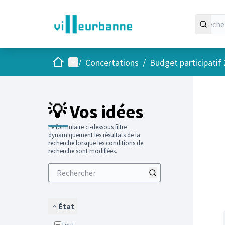
Accueil
Menu principal
/
Concertations
/
Budget participatif
Passer
L'élément
+
−
💡 Vos idées
Le formulaire ci-dessous filtre
dynamiquement les résultats de la
recherche lorsque les conditions de
recherche sont modifiées.
État