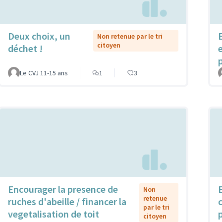
Deux choix, un
Non retenue par le tri
citoyen
déchet !
Le CVJ 11-15 ans
1
3
Encourager la presence de
Non
retenue
ruches d'abeille / financer la
par le tri
vegetalisation de toit
citoyen