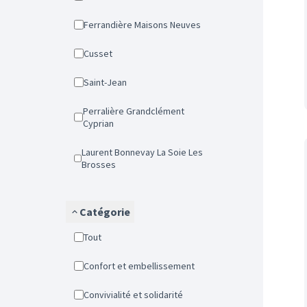
Ferrandière Maisons Neuves
Cusset
Saint-Jean
Perralière Grandclément
Cyprian
Laurent Bonnevay La Soie Les
Brosses
Catégorie
Tout
Confort et embellissement
Convivialité et solidarité