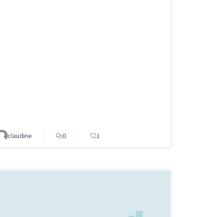
claudine
0
1