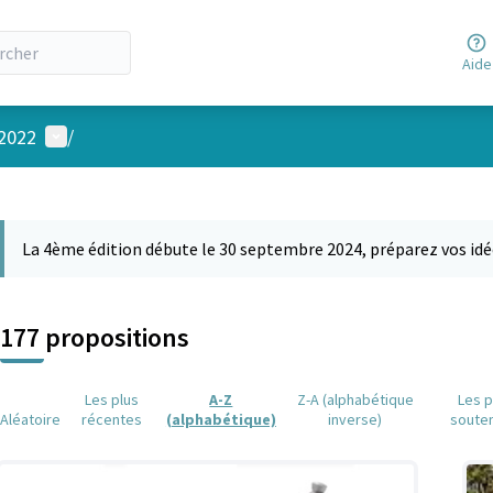
Aide
Menu utilisateur
 2022
/
 la carte
 suivant est une carte qui présente les éléments de cette page comm
La 4ème édition débute le 30 septembre 2024, préparez vos idé
177 propositions
Les plus
A-Z
Z-A (alphabétique
Les p
Aléatoire
récentes
(alphabétique)
inverse)
soute