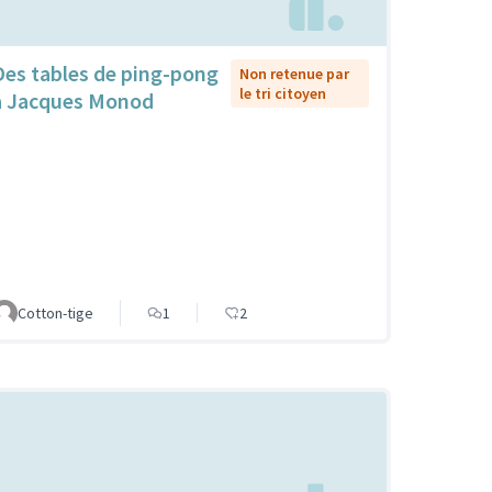
Des tables de ping-pong
Non retenue par
le tri citoyen
à Jacques Monod
Cotton-tige
1
2