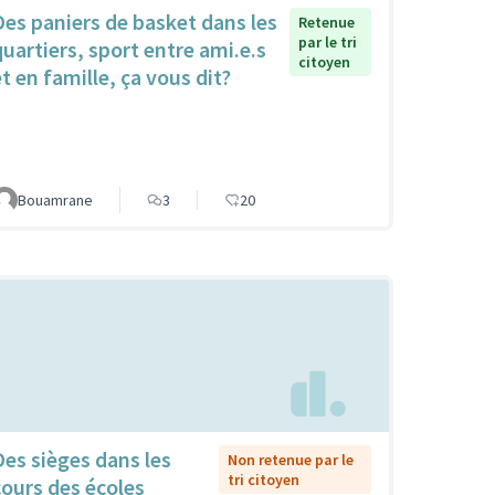
Des paniers de basket dans les
Retenue
par le tri
quartiers, sport entre ami.e.s
citoyen
et en famille, ça vous dit?
Bouamrane
3
20
Des sièges dans les
Non retenue par le
tri citoyen
cours des écoles