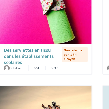
Des serviettes en tissu
Non retenue
par le tri
dans les établissements
citoyen
scolaires
Dubillard
1
10