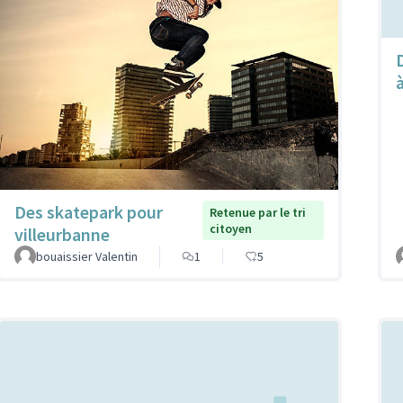
Des skatepark pour
Retenue par le tri
citoyen
villeurbanne
bouaissier Valentin
1
5