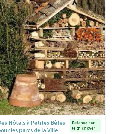
Des Hôtels à Petites Bêtes
Retenue par
le tri citoyen
our les parcs de la Ville