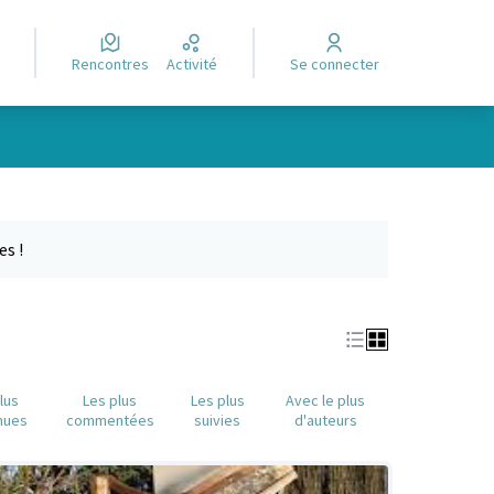
Rencontres
Activité
Se connecter
Leaflet
|
©
OpenStreetMap
contributors
e des points de carte. L'élément peut être utilisé avec un lecteur
es !
lus
Les plus
Les plus
Avec le plus
nues
commentées
suivies
d'auteurs