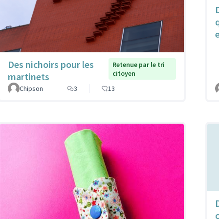
Des nichoirs pour les
Retenue par le tri
citoyen
martinets
Chipson
3
13