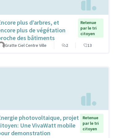
Encore plus d’arbres, et
Retenue
par le tri
encore plus de végétation
citoyen
proche des bâtiments
Gratte Ciel Centre Ville
2
13
Energie photovoltaique, projet
Retenue
par le tri
citoyen: Une VivaWatt mobile
citoyen
pour demonstration