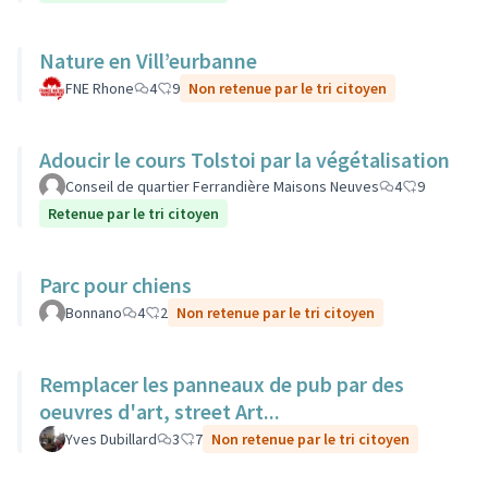
Nature en Vill’eurbanne
FNE Rhone
4
9
Non retenue par le tri citoyen
Adoucir le cours Tolstoi par la végétalisation
Conseil de quartier Ferrandière Maisons Neuves
4
9
Retenue par le tri citoyen
Parc pour chiens
Bonnano
4
2
Non retenue par le tri citoyen
Remplacer les panneaux de pub par des
oeuvres d'art, street Art...
Yves Dubillard
3
7
Non retenue par le tri citoyen