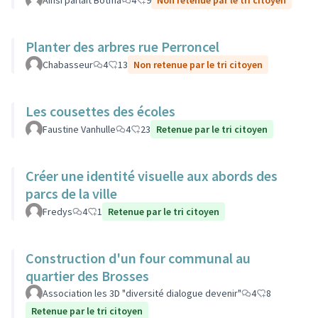
Ainsi parlait Botma
4
9
Non retenue par le tri citoyen
Planter des arbres rue Perroncel
Chabasseur
4
13
Non retenue par le tri citoyen
Les cousettes des écoles
Faustine Vanhulle
4
23
Retenue par le tri citoyen
Créer une identité visuelle aux abords des
parcs de la ville
Fredys
4
1
Retenue par le tri citoyen
Construction d'un four communal au
quartier des Brosses
Association les 3D "diversité dialogue devenir"
4
8
Retenue par le tri citoyen