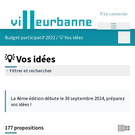
Se connecter
Menu princi
Menu p
Budget participatif 2022
/
💡 Vos idées
💡 Vos idées
Filtrer et rechercher
Passer la carte
Leaflet
|
©
OpenStreetMap
contributors
L'élément suivant est une carte qui présente les éléments de cet
+
La 4ème édition débute le 30 septembre 2024, préparez
−
vos idées !
177 propositions