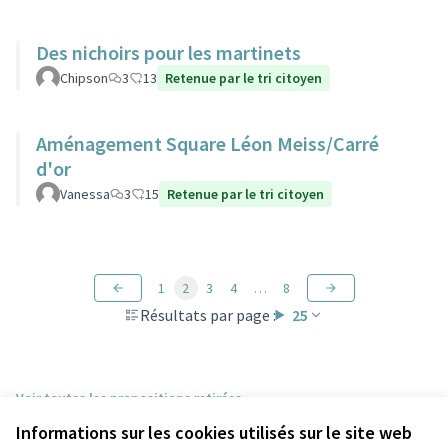
Des nichoirs pour les martinets
Chipson
3
13
Retenue par le tri citoyen
Aménagement Square Léon Meiss/Carré
d'or
Vanessa
3
15
Retenue par le tri citoyen
1
2
3
4
…
8
Résultats par page :
25
Voir toutes les propositions retirées
Informations sur les cookies utilisés sur le site web